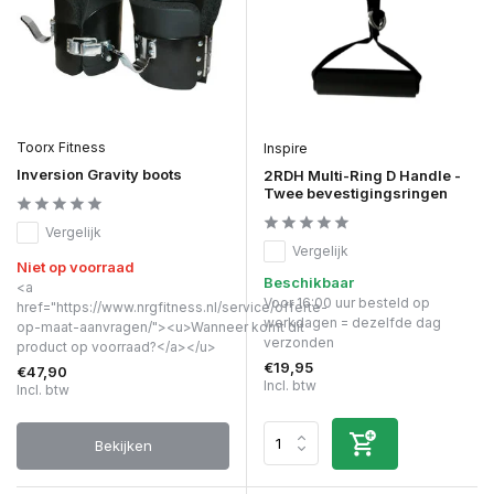
Toorx Fitness
Inspire
Inversion Gravity boots
2RDH Multi-Ring D Handle -
Twee bevestigingsringen
Vergelijk
Vergelijk
Niet op voorraad
Beschikbaar
<a
Voor 16:00 uur besteld op
href="https://www.nrgfitness.nl/service/offerte-
werkdagen = dezelfde dag
op-maat-aanvragen/"><u>Wanneer komt dit
verzonden
product op voorraad?</a></u>
€19,95
€47,90
Incl. btw
Incl. btw
Bekijken