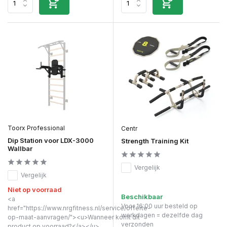
Toorx Professional
Centr
Dip Station voor LDX-3000
Strength Training Kit
Wallbar
Vergelijk
Vergelijk
Niet op voorraad
Beschikbaar
<a
Voor 16:00 uur besteld op
href="https://www.nrgfitness.nl/service/offerte-
werkdagen = dezelfde dag
op-maat-aanvragen/"><u>Wanneer komt dit
verzonden
product op voorraad?</a></u>