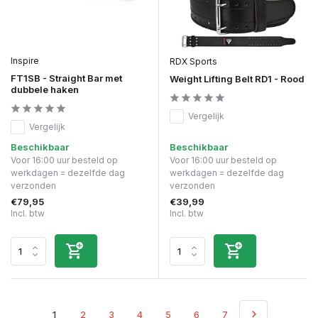
Inspire
RDX Sports
FT1SB - Straight Bar met
Weight Lifting Belt RD1 - Rood
dubbele haken
Vergelijk
Vergelijk
Beschikbaar
Beschikbaar
Voor 16:00 uur besteld op
Voor 16:00 uur besteld op
werkdagen = dezelfde dag
werkdagen = dezelfde dag
verzonden
verzonden
€79,95
€39,99
Incl. btw
Incl. btw
1
2
3
4
5
6
7