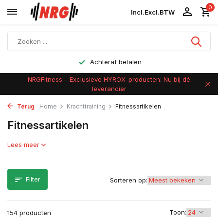
0
Incl.
Excl.
BTW
Achteraf betalen
NRGFitness – Exclusieve HYROX-producten: Nu bij dé
leverancier
Terug
Home
Krachttraining
Fitnessartikelen
Fitnessartikelen
Lees meer
Filter
Sorteren op:
Toon:
154 producten