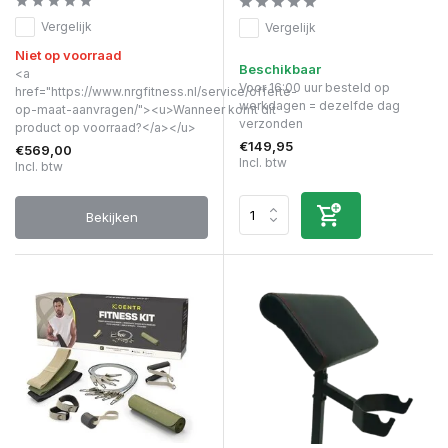
Vergelijk
Vergelijk
Niet op voorraad
Beschikbaar
<a
Voor 16:00 uur besteld op
href="https://www.nrgfitness.nl/service/offerte-
werkdagen = dezelfde dag
op-maat-aanvragen/"><u>Wanneer komt dit
verzonden
product op voorraad?</a></u>
€149,95
€569,00
Incl. btw
Incl. btw
Bekijken