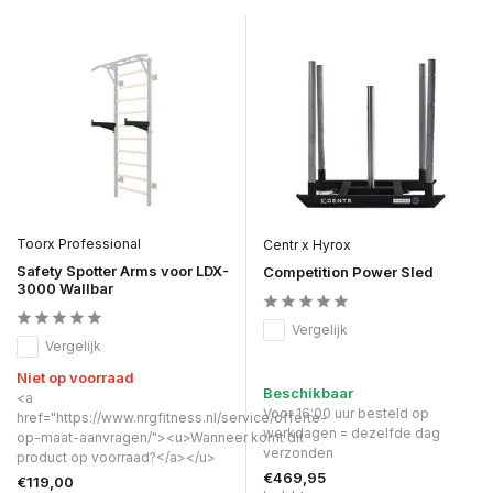
Toorx Professional
Centr x Hyrox
Safety Spotter Arms voor LDX-
Competition Power Sled
3000 Wallbar
Vergelijk
Vergelijk
Niet op voorraad
Beschikbaar
<a
Voor 16:00 uur besteld op
href="https://www.nrgfitness.nl/service/offerte-
werkdagen = dezelfde dag
op-maat-aanvragen/"><u>Wanneer komt dit
verzonden
product op voorraad?</a></u>
€469,95
€119,00