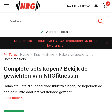
0
Incl.
Excl.
BTW
Achteraf betalen
NRGFitness – Exclusieve HYROX-producten: Nu bij dé
leverancier
Terug
Home
Krachttraining
Halters en gewichten
Complete Sets
Complete sets kopen? Bekijk de
gewichten van NRGfitness.nl
Complete Sets zijn ideaal voor thuistrainingen, ze beperken de
nodige ruimte door het verstelbare gewicht.
Lees meer