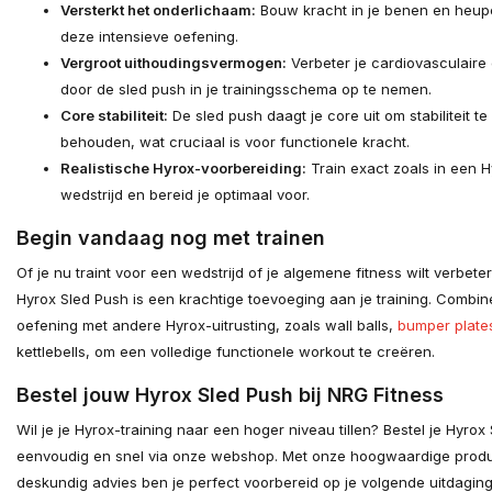
Versterkt het onderlichaam:
Bouw kracht in je benen en heup
deze intensieve oefening.
Vergroot uithoudingsvermogen:
Verbeter je cardiovasculaire 
door de sled push in je trainingsschema op te nemen.
Core stabiliteit:
De sled push daagt je core uit om stabiliteit te
behouden, wat cruciaal is voor functionele kracht.
Realistische Hyrox-voorbereiding:
Train exact zoals in een H
wedstrijd en bereid je optimaal voor.
Begin vandaag nog met trainen
Of je nu traint voor een wedstrijd of je algemene fitness wilt verbete
Hyrox Sled Push is een krachtige toevoeging aan je training. Combi
oefening met andere Hyrox-uitrusting, zoals wall balls,
bumper plate
kettlebells, om een volledige functionele workout te creëren.
Bestel jouw Hyrox Sled Push bij NRG Fitness
Wil je je Hyrox-training naar een hoger niveau tillen? Bestel je Hyrox
eenvoudig en snel via onze webshop. Met onze hoogwaardige prod
deskundig advies ben je perfect voorbereid op je volgende uitdagin