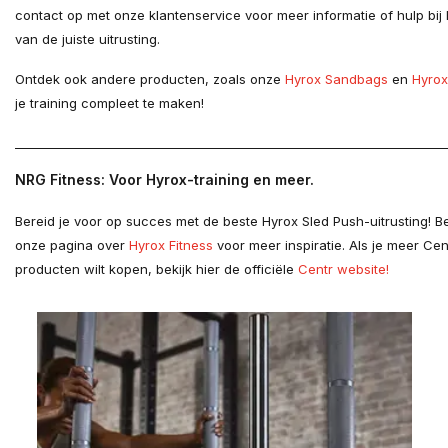
contact op met onze klantenservice voor meer informatie of hulp bij 
van de juiste uitrusting.
Ontdek ook andere producten, zoals onze
Hyrox Sandbags
en
Hyrox
je training compleet te maken!
________________________________________________________________________
NRG Fitness: Voor Hyrox-training en meer.
Bereid je voor op succes met de beste Hyrox Sled Push-uitrusting! 
onze pagina over
Hyrox Fitness
voor meer inspiratie. Als je meer Cen
producten wilt kopen, bekijk hier de officiële
Centr website!