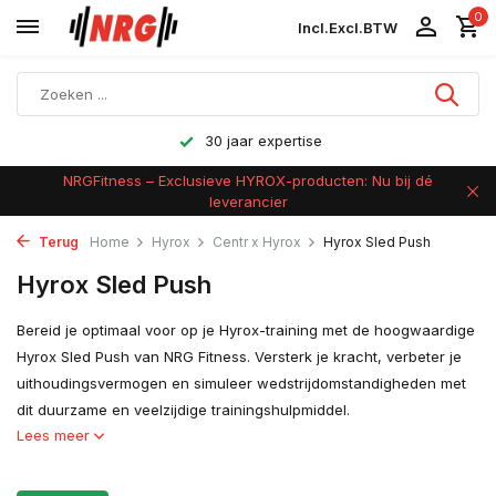
0
Incl.
Excl.
BTW
Achteraf betalen
NRGFitness – Exclusieve HYROX-producten: Nu bij dé
leverancier
Terug
Home
Hyrox
Centr x Hyrox
Hyrox Sled Push
Hyrox Sled Push
Bereid je optimaal voor op je Hyrox-training met de hoogwaardige
Hyrox Sled Push van NRG Fitness. Versterk je kracht, verbeter je
uithoudingsvermogen en simuleer wedstrijdomstandigheden met
dit duurzame en veelzijdige trainingshulpmiddel.
Lees meer