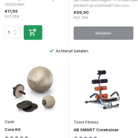
verzonden
product op voorraad?</a></u>
€17,95
€99,90
Incl. btw
Incl. btw
Bekijken
Achteraf betalen
Centr
Toorx Fitness
Core Kit
AB SMART Coretrainer