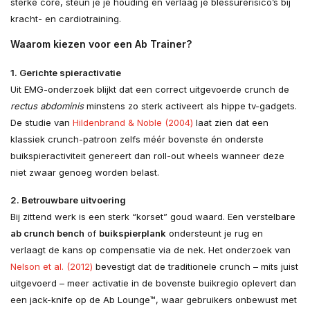
sterke core, steun je je houding en verlaag je blessure­risico’s bij
kracht- en cardio­training.
Waarom kiezen voor een Ab Trainer?
1. Gerichte spieractivatie
Uit EMG-onderzoek blijkt dat een correct uitgevoerde crunch de
rectus abdominis
minstens zo sterk activeert als hippe tv-gadgets.
De studie van
Hildenbrand & Noble (2004)
laat zien dat een
klassiek crunch-patroon zelfs méér bovenste én onderste
buikspier­activiteit genereert dan roll-out wheels wanneer deze
niet zwaar genoeg worden belast.
2. Betrouwbare uitvoering
Bij zittend werk is een sterk “korset” goud waard. Een verstelbare
ab crunch bench
of
buikspierplank
ondersteunt je rug en
verlaagt de kans op compensatie via de nek. Het onderzoek van
Nelson et al. (2012)
bevestigt dat de traditionele crunch – mits juist
uitgevoerd – meer activatie in de bovenste buikregio oplevert dan
een jack-knife op de Ab Lounge™, waar gebruikers onbewust met