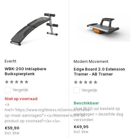
Everfit
Modern Movement
WBK-200 Inklapbare
Edge Board 2.0 Extension
Buikspierplank
Trainer - AB Trainer
Vergelijk
Vergelijk
Niet op voorraad
Beschikbaar
<a
Voor 16:00 uur besteld op
href="https://www.nrgfitness.nl/service/offerte-
werkdagen = dezelfde dag
op-maat-aanvragen/"><u>Wanneer komt dit
verzonden
product op voorraad?</a></u>
€49,95
€59,90
Incl. btw
Incl. btw