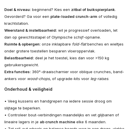
Doel & niveau:
beginnend? Kies een
zitbal of buikspierplank
.
Gevorderd? Ga voor een
plate-loaded crunch-arm
of volledig
krachtstation.
Weerstand & instelbaarheid:
wil je progressief overloaden, let
dan op gewichtsstapel of Olympische schijf-opname.
Ruimte & opbergen:
onze inklapbare
fold-flat
benches en wieltjes
onder grotere toestellen besparen vloeroppervlak.
Belastbaarheid:
deel je het toestel, kies dan voor >150 kg
gebruikersgewicht.
Extra functies:
360°-draaischarnier voor oblique crunches, band-
ankers voor
wood-chops
, of upgrade-kits voor
leg-raises
.
Onderhoud & veiligheid
• Veeg kussens en handgrepen na iedere sessie droog om
slijtage te beperken.
• Controleer bout-verbindingen maandelijks en vet glijbanen of
lineaire lagers in je
ab crunch machine
elke 6 maanden.
• Zet roll-out wheels en balance boards weg in een droge, vlakke