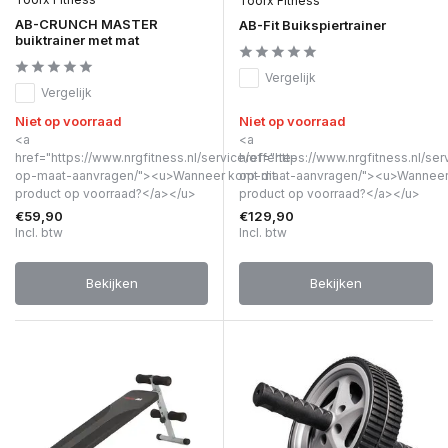
Toorx Fitness
AB-CRUNCH MASTER
AB-Fit Buikspiertrainer
buiktrainer met mat
Vergelijk
Vergelijk
Niet op voorraad
Niet op voorraad
<a
<a
href="https://www.nrgfitness.nl/service/offerte-
href="https://www.nrgfitness.nl/ser
op-maat-aanvragen/"><u>Wanneer komt dit
op-maat-aanvragen/"><u>Wanneer 
product op voorraad?</a></u>
product op voorraad?</a></u>
€59,90
€129,90
Incl. btw
Incl. btw
Bekijken
Bekijken