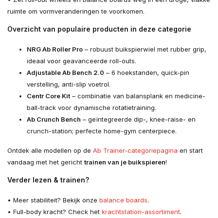
ruimte om vorm­veranderingen te voorkomen.
Overzicht van populaire producten in deze categorie
NRG Ab Roller Pro
– robuust buikspierwiel met rubber grip,
ideaal voor geavanceerde roll-outs.
Adjustable Ab Bench 2.0
– 6 hoekstanden, quick-pin
verstelling, anti-slip voetrol.
Centr Core Kit
– combinatie van balansplank en medicine-
ball-track voor dynamische rotatietraining.
Ab Crunch Bench
– geïntegreerde dip-, knee-raise- en
crunch-station; perfecte home-gym centerpiece.
Ontdek alle modellen op de
Ab Trainer-categoriepagina
en start
vandaag met het gericht
trainen van je buikspieren
!
Verder lezen & trainen?
• Meer stabiliteit? Bekijk onze
balance boards
.
• Full-body kracht? Check het
krachtstation-assortiment
.