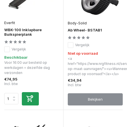
Everfit
Body-Solid
WBK-100 Inklapbare
Ab Wheel- BSTAB1
Buikspierplank
Vergelijk
Vergelijk
Niet op voorraad
Beschikbaar
<a
Voor 16:00 uur besteld op
href="https://www.nrgfitness.nl/ser
werkdagen = dezelfde dag
op-maat-aanvragen/"><u>Wanneer 
verzonden
product op voorraad?</a></u>
€74,95
€34,94
Incl. btw
Incl. btw
Bekijken