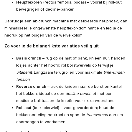
Heupflexoren
(rectus femoris, psoas) – vooral bij roll-out
bewegingen of decline-banken.
Gebruik je een
ab crunch machine
met gefixeerde heuphoek, dan
minimaliseer je ongewenste heupflexor-dominantie en leg je de
nadruk op het buigen van de wervelkolom.
Zo voer je de belangrijkste variaties veilig uit
Basis crunch
– rug op de mat of bank, knieën 90°, handen
losjes achter het hoofd; rol borstwervels op terwijl je
uitademt
. Langzaam terugrollen voor maximale
time-under-
tension
.
Reverse crunch
– trek de knieën naar de borst en kantel
het bekken; ideaal op een
decline bench
of met een
medicine ball tussen de knieën voor extra weerstand.
Roll-out
(buikspierwiel) – voor gevorderden; houd de
bekken­kanteling neutraal en span de
transversus
aan om
doorhangen te voorkomen.