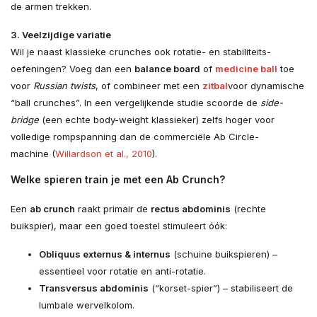
de armen trekken.
3. Veelzijdige variatie
Wil je naast klassieke crunches ook rotatie- en stabiliteits­
oefeningen? Voeg dan een
balance board
of
medicine ball
toe
voor
Russian twists
, of combineer met een
zitbal
voor dynamische
“ball crunches”. In een vergelijkende studie scoorde de
side-
bridge
(een echte body-weight klassieker) zelfs hoger voor
volledige rompspanning dan de commerciële Ab Circle-
machine (
Willardson et al., 2010
).
Welke spieren train je met een Ab Crunch?
Een
ab crunch
raakt primair de
rectus abdominis
(rechte
buikspier), maar een goed toestel stimuleert óók:
Obliquus externus & internus
(schuine buikspieren) –
essentieel voor rotatie en anti-rotatie.
Transversus abdominis
(“korset-spier”) – stabiliseert de
lumbale wervelkolom.