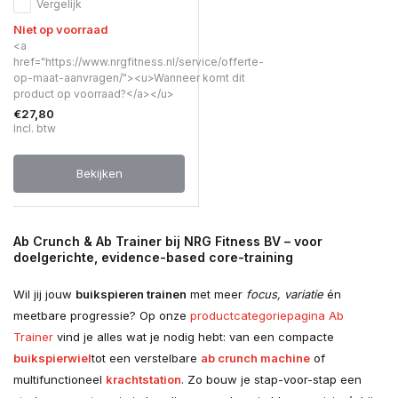
Vergelijk
Niet op voorraad
<a
href="https://www.nrgfitness.nl/service/offerte-
op-maat-aanvragen/"><u>Wanneer komt dit
product op voorraad?</a></u>
€27,80
Incl. btw
Bekijken
Ab Crunch & Ab Trainer bij NRG Fitness BV – voor
doelgerichte, evidence-based core-training
Wil jij jouw
buikspieren trainen
met meer
focus, variatie
én
meetbare progressie? Op onze
productcategoriepagina Ab
Trainer
vind je alles wat je nodig hebt: van een compacte
buikspierwiel
tot een verstelbare
ab crunch machine
of
multifunctioneel
krachtstation
. Zo bouw je stap-voor-stap een