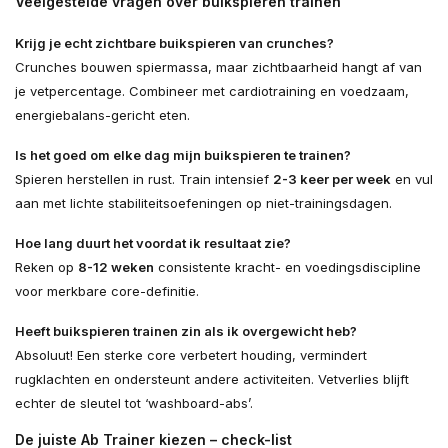
Veelgestelde vragen over buikspieren trainen
Krijg je echt zichtbare buikspieren van crunches?
Crunches bouwen spiermassa, maar zichtbaarheid hangt af van
je vetpercentage. Combineer met cardiotraining en voedzaam,
energiebalans-gericht eten.
Is het goed om elke dag mijn buikspieren te trainen?
Spieren herstellen in rust. Train intensief
2-3 keer per week
en vul
aan met lichte stabiliteits­oefeningen op niet-trainingsdagen.
Hoe lang duurt het voordat ik resultaat zie?
Reken op
8-12 weken
consistente kracht- en voedings­discipline
voor merkbare core-definitie.
Heeft buikspieren trainen zin als ik overgewicht heb?
Absoluut! Een sterke core verbetert houding, vermindert
rugklachten en ondersteunt andere activiteiten. Vetverlies blijft
echter de sleutel tot ‘washboard-abs’.
De juiste Ab Trainer kiezen – check-list