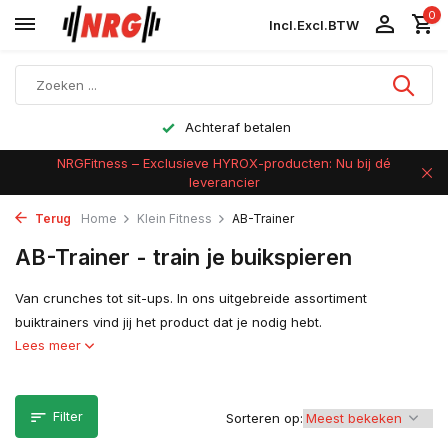
0
Incl.
Excl.
BTW
Achteraf betalen
NRGFitness – Exclusieve HYROX-producten: Nu bij dé
leverancier
Terug
Home
Klein Fitness
AB-Trainer
AB-Trainer - train je buikspieren
Van crunches tot sit-ups. In ons uitgebreide assortiment
buiktrainers vind jij het product dat je nodig hebt.
Lees meer
Filter
Sorteren op: