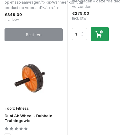
werkdagen = dezelfde dag
op-maat-aanvragen/"><u>Wanneer komt dit
verzonden
product op voorraad?</a></u>
€279,00
€849,00
Incl. btw
Incl. btw
Bekijken
Toorx Fitness
Dual Ab Wheel - Dubbele
Trainingswiel