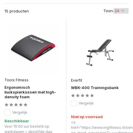
Toon:
15 producten
Toorx Fitness
Everfit
Ergonomisch
WBK-400 Trainingsbank
buikspierkussen met high-
density foam
Vergelijk
Vergelijk
Niet op voorraad
Beschikbaar
<a
Voor 16:00 uur besteld op
href="https://www.nrgfitness.nl/ser
werkdagen = dezelfde dag
op-maat-aanvragen/"><u>Wanneer 