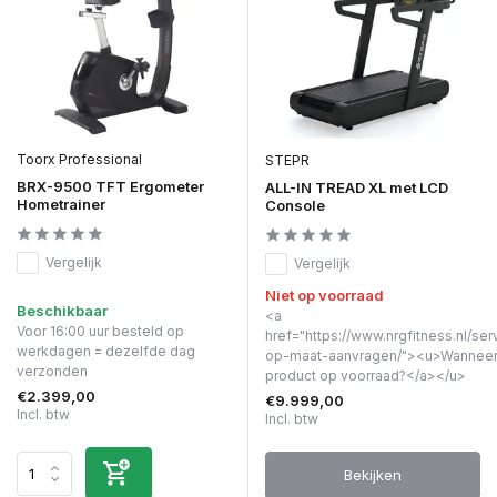
Toorx Professional
STEPR
BRX-9500 TFT Ergometer
ALL-IN TREAD XL met LCD
Hometrainer
Console
Vergelijk
Vergelijk
Niet op voorraad
Beschikbaar
<a
Voor 16:00 uur besteld op
href="https://www.nrgfitness.nl/ser
werkdagen = dezelfde dag
op-maat-aanvragen/"><u>Wanneer 
verzonden
product op voorraad?</a></u>
€2.399,00
€9.999,00
Incl. btw
Incl. btw
Bekijken