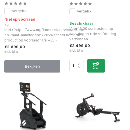
Vergelijk
Vergelijk
Niet op voorraad
Beschikbaar
<a
Voor 16:00 uur besteld op
href="https://www.nrgfitness.nl/service/offerte-
werkdagen = dezelfde dag
op-maat-aanvragen/"><u>Wanneer komt dit
verzonden
product op voorraad?</a></u>
€2.499,00
€2.699,00
Incl. btw
Incl. btw
Bekijken