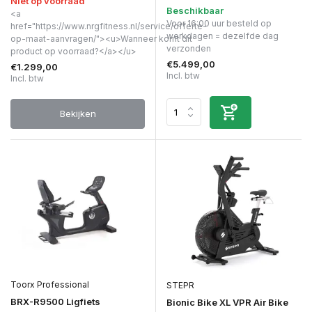
Niet op voorraad
Beschikbaar
<a
Voor 16:00 uur besteld op
href="https://www.nrgfitness.nl/service/offerte-
werkdagen = dezelfde dag
op-maat-aanvragen/"><u>Wanneer komt dit
verzonden
product op voorraad?</a></u>
€5.499,00
€1.299,00
Incl. btw
Incl. btw
Bekijken
Toorx Professional
STEPR
BRX-R9500 Ligfiets
Bionic Bike XL VPR Air Bike