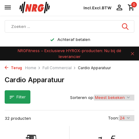
0
Incl.
Excl.
BTW
Achteraf betalen
NRGFitness – Exclusieve HYROX-producten: Nu bij dé
leverancier
Terug
Home
Full Commercial
Cardio Apparatuur
Cardio Apparatuur
Filter
Sorteren op:
Toon:
32 producten