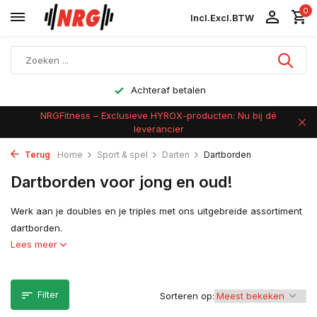
0
Incl.
Excl.
BTW
Achteraf betalen
NRGFitness – Exclusieve HYROX-producten: Nu bij dé
leverancier
Terug
Home
Sport & spel
Darten
Dartborden
Dartborden voor jong en oud!
Werk aan je doubles en je triples met ons uitgebreide assortiment
dartborden.
Lees meer
Filter
Sorteren op: