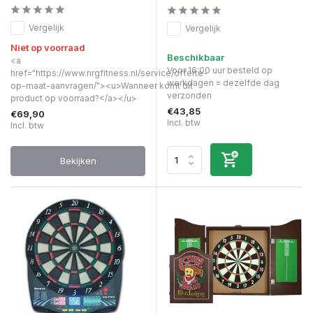
Vergelijk
Vergelijk
Niet op voorraad
Beschikbaar
<a
Voor 16:00 uur besteld op
href="https://www.nrgfitness.nl/service/offerte-
werkdagen = dezelfde dag
op-maat-aanvragen/"><u>Wanneer komt dit
verzonden
product op voorraad?</a></u>
€43,85
€69,90
Incl. btw
Incl. btw
Bekijken