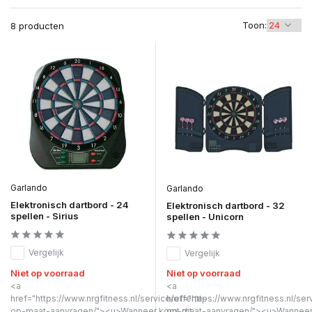
Toon:
8 producten
Garlando
Garlando
Elektronisch dartbord - 24
Elektronisch dartbord - 32
spellen - Sirius
spellen - Unicorn
Vergelijk
Vergelijk
Niet op voorraad
Niet op voorraad
<a
<a
href="https://www.nrgfitness.nl/service/offerte-
href="https://www.nrgfitness.nl/ser
op-maat-aanvragen/"><u>Wanneer komt dit
op-maat-aanvragen/"><u>Wanneer 