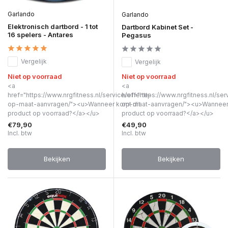
Garlando
Garlando
Elektronisch dartbord - 1 tot
Dartbord Kabinet Set -
16 spelers - Antares
Pegasus
Vergelijk
Vergelijk
Niet op voorraad
Niet op voorraad
<a
<a
href="https://www.nrgfitness.nl/service/offerte-
href="https://www.nrgfitness.nl/ser
op-maat-aanvragen/"><u>Wanneer komt dit
op-maat-aanvragen/"><u>Wanneer 
product op voorraad?</a></u>
product op voorraad?</a></u>
€79,90
€49,90
Incl. btw
Incl. btw
Bekijken
Bekijken