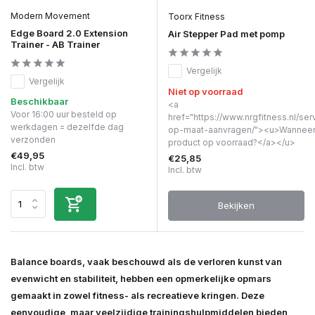
Modern Movement
Toorx Fitness
Edge Board 2.0 Extension
Air Stepper Pad met pomp
Trainer - AB Trainer
Vergelijk
Vergelijk
Niet op voorraad
Beschikbaar
<a
Voor 16:00 uur besteld op
href="https://www.nrgfitness.nl/ser
werkdagen = dezelfde dag
op-maat-aanvragen/"><u>Wanneer 
verzonden
product op voorraad?</a></u>
€49,95
€25,85
Incl. btw
Incl. btw
Bekijken
Balance boards, vaak beschouwd als de verloren kunst van
evenwicht en stabiliteit, hebben een opmerkelijke opmars
gemaakt in zowel fitness- als recreatieve kringen. Deze
eenvoudige, maar veelzijdige trainingshulpmiddelen bieden