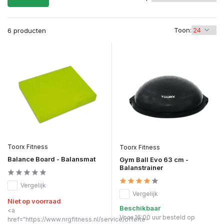
Toon:
6 producten
Toorx Fitness
Toorx Fitness
Balance Board - Balansmat
Gym Ball Evo 63 cm -
Balanstrainer
Vergelijk
Vergelijk
Niet op voorraad
Beschikbaar
<a
Voor 16:00 uur besteld op
href="https://www.nrgfitness.nl/service/offerte-