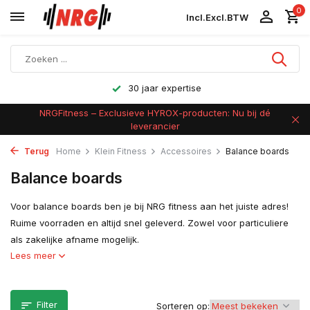
0
Incl.
Excl.
BTW
30 jaar expertise
NRGFitness – Exclusieve HYROX-producten: Nu bij dé
leverancier
Terug
Home
Klein Fitness
Accessoires
Balance boards
Balance boards
Voor balance boards ben je bij NRG fitness aan het juiste adres!
Ruime voorraden en altijd snel geleverd. Zowel voor particuliere
als zakelijke afname mogelijk.
Lees meer
Filter
Sorteren op: