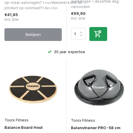
werkdagen = dezelfde dag
op-maat-aanvragen/"><u>Wanneer komt dit
verzonden
product op voorraad?</a></u>
€99,90
€41,85
Incl. btw
Incl. btw
Bekijken
Achteraf betalen
Toorx Fitness
Toorx Fitness
Balance Board Hout
Balanstrainer PRO -58 cm