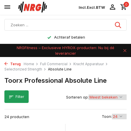
0
Incl.
Excl.
BTW
Achteraf betalen
NRGFitness – Exclusieve HYROX-producten: Nu bij dé
leverancier
Terug
Home
Full Commercial
Kracht Apparatuur
Selectorized Strength
Absolute Line
Toorx Professional Absolute Line
Filter
Sorteren op:
Toon:
24 producten