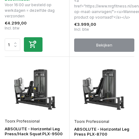
<a
Voor 16:00 uur besteld op
href="https://www.nrgfitness.nl/ser
werkdagen = dezelfde dag
op-maat-aanvragen/"><u>Wanneer 
verzonden
product op voorraad?</a></u>
€4.299,00
€3.999,00
Incl. btw
Incl. btw
Bekijken
Toorx Professional
Toorx Professional
ABSOLUTE - Horizontal Leg
ABSOLUTE - Horizontal Leg
Press/Hack Squat PLX-9500
Press PLX-8700