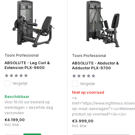
Toorx Professional
Toorx Professional
ABSOLUTE - Leg Curl &
ABSOLUTE - Abductor &
Extension PLX-9600
Adductor PLX-9700
Vergelijk
Vergelijk
Niet op voorraad
Beschikbaar
<a
Voor 16:00 uur besteld op
href="https://www.nrgfitness.nl/ser
werkdagen = dezelfde dag
op-maat-aanvragen/"><u>Wanneer 
verzonden
product op voorraad?</a></u>
€4.199,00
€3.999,00
Incl. btw
Incl. btw