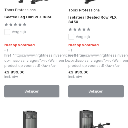
Toorx Professional
Toorx Professional
Seated Leg Curl PLX 8850
Isolateral Seated Row PLX
8450
Vergelijk
Vergelijk
Niet op voorraad
Niet op voorraad
<a
<a
href="https://www.nrgfitness.nl/service/offerte-
href="https://www.nrgfitness.nl/ser
op-maat-aanvragen/"><u>Wanneer komt dit
op-maat-aanvragen/"><u>Wanneer 
product op voorraad?</a></u>
product op voorraad?</a></u>
€3.899,00
€3.899,00
Incl. btw
Incl. btw
Bekijken
Bekijken