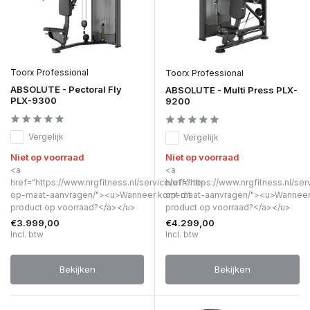
Toorx Professional
Toorx Professional
ABSOLUTE - Pectoral Fly
ABSOLUTE - Multi Press PLX-
PLX-9300
9200
Vergelijk
Vergelijk
Niet op voorraad
Niet op voorraad
<a
<a
href="https://www.nrgfitness.nl/service/offerte-
href="https://www.nrgfitness.nl/ser
op-maat-aanvragen/"><u>Wanneer komt dit
op-maat-aanvragen/"><u>Wanneer 
product op voorraad?</a></u>
product op voorraad?</a></u>
€3.999,00
€4.299,00
Incl. btw
Incl. btw
Bekijken
Bekijken