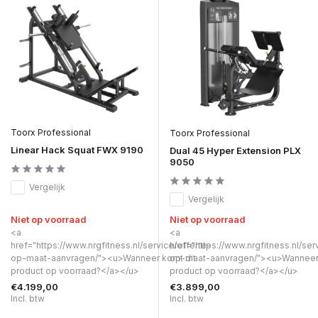
Toorx Professional
Toorx Professional
Linear Hack Squat FWX 9190
Dual 45 Hyper Extension PLX
9050
Vergelijk
Vergelijk
Niet op voorraad
Niet op voorraad
<a
<a
href="https://www.nrgfitness.nl/service/offerte-
href="https://www.nrgfitness.nl/ser
op-maat-aanvragen/"><u>Wanneer komt dit
op-maat-aanvragen/"><u>Wanneer 
product op voorraad?</a></u>
product op voorraad?</a></u>
€4.199,00
€3.899,00
Incl. btw
Incl. btw