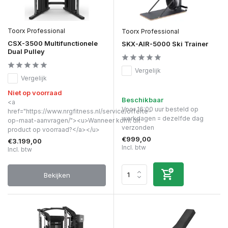
Toorx Professional
Toorx Professional
CSX-3500 Multifunctionele
SKX-AIR-5000 Ski Trainer
Dual Pulley
Vergelijk
Vergelijk
Niet op voorraad
Beschikbaar
<a
Voor 16:00 uur besteld op
href="https://www.nrgfitness.nl/service/offerte-
werkdagen = dezelfde dag
op-maat-aanvragen/"><u>Wanneer komt dit
verzonden
product op voorraad?</a></u>
€999,00
€3.199,00
Incl. btw
Incl. btw
Bekijken