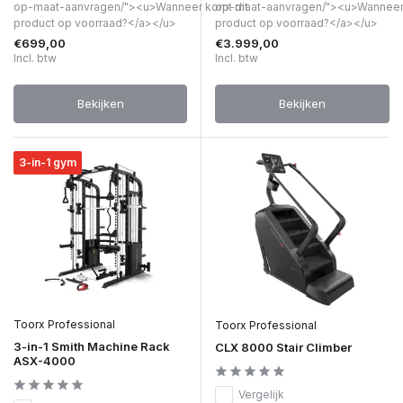
op-maat-aanvragen/"><u>Wanneer komt dit
op-maat-aanvragen/"><u>Wanneer 
product op voorraad?</a></u>
product op voorraad?</a></u>
€699,00
€3.999,00
Incl. btw
Incl. btw
Bekijken
Bekijken
3-in-1 gym
Toorx Professional
Toorx Professional
3-in-1 Smith Machine Rack
CLX 8000 Stair Climber
ASX-4000
Vergelijk