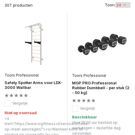
Toon:
307 producten
Toorx Professional
Toorx Professional
Safety Spotter Arms voor LDX-
MGP PRO Professional
3000 Wallbar
Rubber Dumbbell - per stuk (2
- 50 kg)
Vergelijk
Vergelijk
Niet op voorraad
Beschikbaar
<a
Voor 16:00 uur besteld op
href="https://www.nrgfitness.nl/service/offerte-
werkdagen = dezelfde dag
op-maat-aanvragen/"><u>Wanneer komt dit
verzonden
product op voorraad?</a></u>