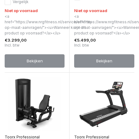
Vergelijk
Niet op voorraad
Niet op voorraad
<a
<a
href="https://www.nrgfitness.nl/service/offerte-
href="https://www.nrgfitness.nl/ser
op-maat-aanvragen/"><u>Wanneer komt dit
op-maat-aanvragen/"><u>Wanneer 
product op voorraad?</a></u>
product op voorraad?</a></u>
€3.299,00
€5.499,00
Incl. btw
Incl. btw
Bekijken
Bekijken
Toorx Professional
Toorx Professional