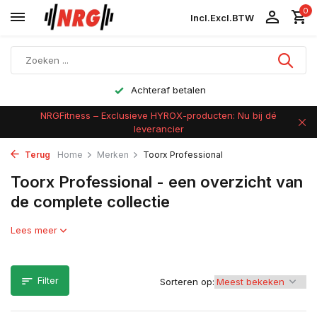
0
Incl.
Excl.
BTW
Achteraf betalen
NRGFitness – Exclusieve HYROX-producten: Nu bij dé
leverancier
Terug
Home
Merken
Toorx Professional
Toorx Professional - een overzicht van
de complete collectie
Lees meer
Filter
Sorteren op: