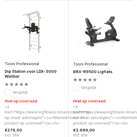
Toorx Professional
Toorx Professional
Dip Station voor LDX-3000
BRX-R9500 Ligfiets
Wallbar
Vergelijk
Vergelijk
Niet op voorraad
Niet op voorraad
<a
<a
href="https://www.nrgfitness.nl/service/offerte-
href="https://www.nrgfitness.nl/ser
op-maat-aanvragen/"><u>Wanneer komt dit
op-maat-aanvragen/"><u>Wanneer 
product op voorraad?</a></u>
product op voorraad?</a></u>
€279,00
€2.699,00
Incl. btw
Incl. btw