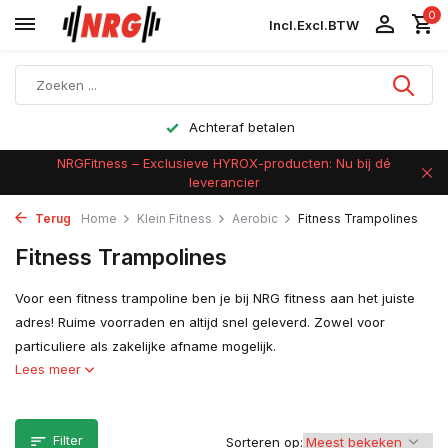
0
Incl.
Excl.
BTW
Achteraf betalen
NRGFitness – Exclusieve HYROX-producten: Nu bij dé
leverancier
Terug
Home
Klein Fitness
Aerobic
Fitness Trampolines
Fitness Trampolines
Voor een fitness trampoline ben je bij NRG fitness aan het juiste
adres! Ruime voorraden en altijd snel geleverd. Zowel voor
particuliere als zakelijke afname mogelijk.
Lees meer
Filter
Sorteren op: