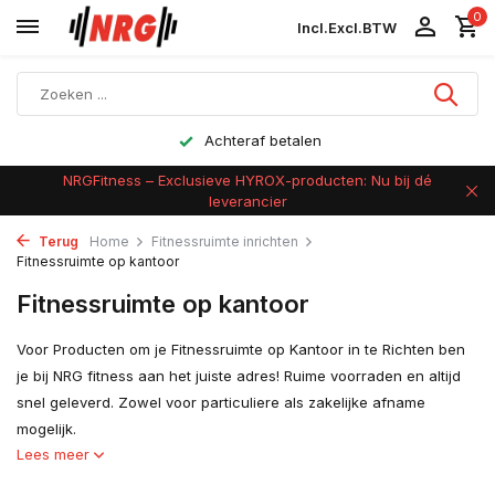
0
Incl.
Excl.
BTW
Achteraf betalen
NRGFitness – Exclusieve HYROX-producten: Nu bij dé
leverancier
Terug
Home
Fitnessruimte inrichten
Fitnessruimte op kantoor
Fitnessruimte op kantoor
Voor Producten om je Fitnessruimte op Kantoor in te Richten ben
je bij NRG fitness aan het juiste adres! Ruime voorraden en altijd
snel geleverd. Zowel voor particuliere als zakelijke afname
mogelijk.
Lees meer