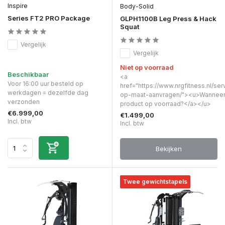
Inspire
Body-Solid
Series FT2 PRO Package
GLPH1100B Leg Press & Hack
Squat
Vergelijk
Vergelijk
Niet op voorraad
Beschikbaar
<a
Voor 16:00 uur besteld op
href="https://www.nrgfitness.nl/ser
werkdagen = dezelfde dag
op-maat-aanvragen/"><u>Wanneer 
verzonden
product op voorraad?</a></u>
€6.999,00
€1.499,00
Incl. btw
Incl. btw
Bekijken
Twee gewichtstapels