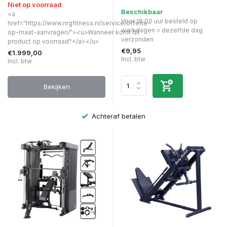
Niet op voorraad
Beschikbaar
<a
Voor 16:00 uur besteld op
href="https://www.nrgfitness.nl/service/offerte-
werkdagen = dezelfde dag
op-maat-aanvragen/"><u>Wanneer komt dit
verzonden
product op voorraad?</a></u>
€9,95
€1.999,00
Incl. btw
Incl. btw
Bekijken
Achteraf betalen