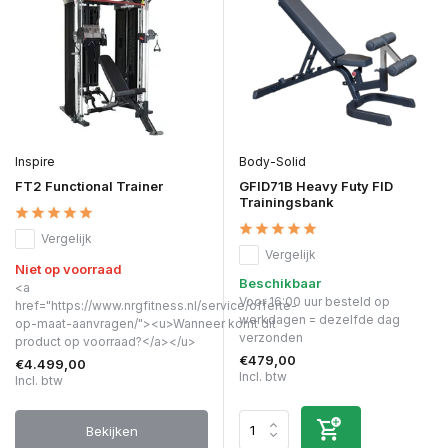
Inspire
Body-Solid
FT2 Functional Trainer
GFID71B Heavy Futy FID
Trainingsbank
Vergelijk
Vergelijk
Niet op voorraad
Beschikbaar
<a
Voor 16:00 uur besteld op
href="https://www.nrgfitness.nl/service/offerte-
werkdagen = dezelfde dag
op-maat-aanvragen/"><u>Wanneer komt dit
verzonden
product op voorraad?</a></u>
€479,00
€4.499,00
Incl. btw
Incl. btw
Bekijken