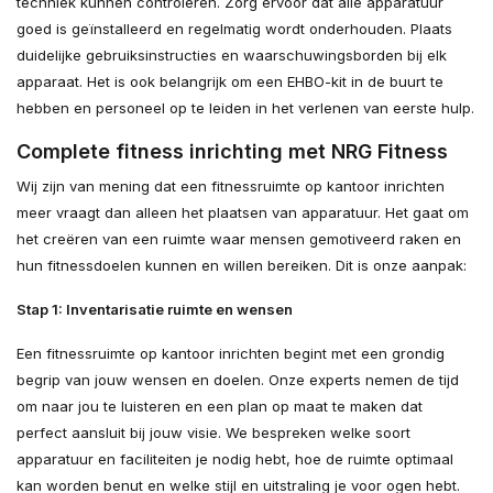
techniek kunnen controleren. Zorg ervoor dat alle apparatuur
goed is geïnstalleerd en regelmatig wordt onderhouden. Plaats
duidelijke gebruiksinstructies en waarschuwingsborden bij elk
apparaat. Het is ook belangrijk om een EHBO-kit in de buurt te
hebben en personeel op te leiden in het verlenen van eerste hulp.
Complete fitness inrichting met NRG Fitness
Wij zijn van mening dat een fitnessruimte op kantoor inrichten
meer vraagt dan alleen het plaatsen van apparatuur. Het gaat om
het creëren van een ruimte waar mensen gemotiveerd raken en
hun fitnessdoelen kunnen en willen bereiken. Dit is onze aanpak:
Stap 1: Inventarisatie ruimte en wensen
Een fitnessruimte op kantoor inrichten begint met een grondig
begrip van jouw wensen en doelen. Onze experts nemen de tijd
om naar jou te luisteren en een plan op maat te maken dat
perfect aansluit bij jouw visie. We bespreken welke soort
apparatuur en faciliteiten je nodig hebt, hoe de ruimte optimaal
kan worden benut en welke stijl en uitstraling je voor ogen hebt.