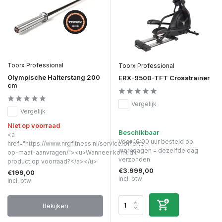
Toorx Professional
Toorx Professional
Olympische Halterstang 200
ERX-9500-TFT Crosstrainer
cm
Vergelijk
Vergelijk
Niet op voorraad
Beschikbaar
<a
Voor 16:00 uur besteld op
href="https://www.nrgfitness.nl/service/offerte-
werkdagen = dezelfde dag
op-maat-aanvragen/"><u>Wanneer komt dit
verzonden
product op voorraad?</a></u>
€3.999,00
€199,00
Incl. btw
Incl. btw
Bekijken