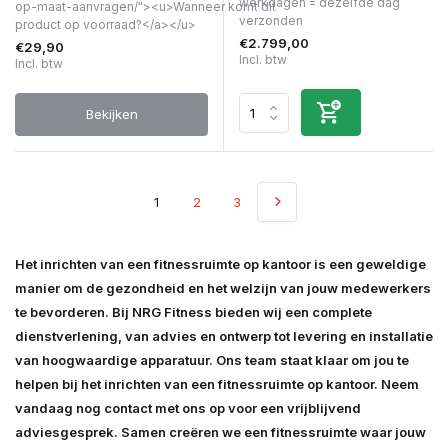
werkdagen = dezelfde dag
op-maat-aanvragen/"><u>Wanneer komt dit
verzonden
product op voorraad?</a></u>
€2.799,00
€29,90
Incl. btw
Incl. btw
Bekijken
1
2
3
Het inrichten van een fitnessruimte op kantoor is een geweldige
manier om de gezondheid en het welzijn van jouw medewerkers
te bevorderen. Bij NRG Fitness bieden wij een complete
dienstverlening, van advies en ontwerp tot levering en installatie
van hoogwaardige apparatuur. Ons team staat klaar om jou te
helpen bij het inrichten van een fitnessruimte op kantoor. Neem
vandaag nog contact met ons op voor een vrijblijvend
adviesgesprek. Samen creëren we een fitnessruimte waar jouw