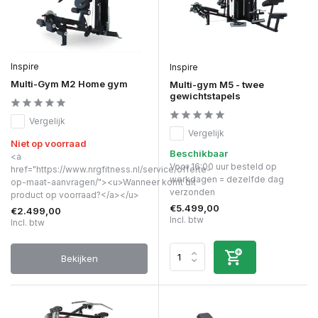
Inspire
Inspire
Multi-Gym M2 Home gym
Multi-gym M5 - twee
gewichtstapels
Vergelijk
Vergelijk
Niet op voorraad
Beschikbaar
<a
Voor 16:00 uur besteld op
href="https://www.nrgfitness.nl/service/offerte-
werkdagen = dezelfde dag
op-maat-aanvragen/"><u>Wanneer komt dit
verzonden
product op voorraad?</a></u>
€5.499,00
€2.499,00
Incl. btw
Incl. btw
Bekijken