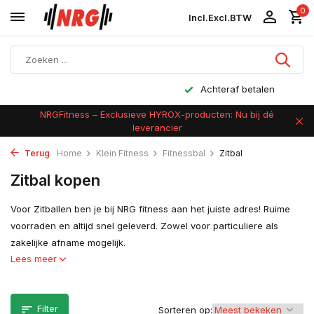
0
Incl.
Excl.
BTW
Achteraf betalen
NRGFitness – Exclusieve HYROX-producten: Nu bij dé
leverancier
Terug
Home
Klein Fitness
Fitnessbal
Zitbal
Zitbal kopen
Voor Zitballen ben je bij NRG fitness aan het juiste adres! Ruime
voorraden en altijd snel geleverd. Zowel voor particuliere als
zakelijke afname mogelijk.
Lees meer
Filter
Sorteren op: