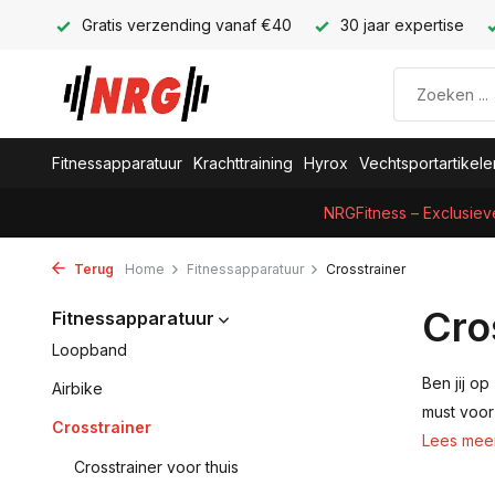
Gratis verzending vanaf €40
30 jaar expertise
Fitnessapparatuur
Krachttraining
Hyrox
Vechtsportartikele
NRGFitness – Exclusiev
Terug
Home
Fitnessapparatuur
Crosstrainer
Cro
Fitnessapparatuur
Loopband
Ben jij o
Airbike
must voor 
Crosstrainer
Lees mee
Crosstrainer voor thuis