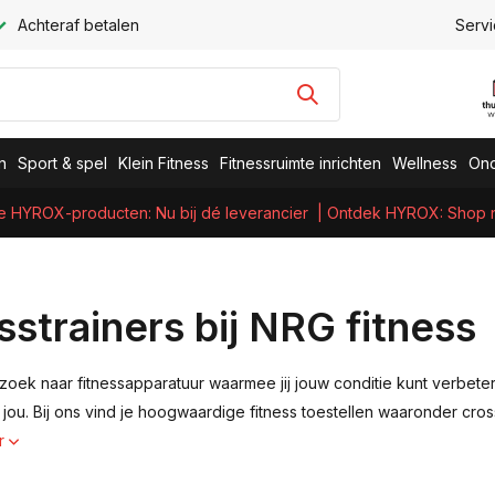
Achteraf betalen
Servi
n
Sport & spel
Klein Fitness
Fitnessruimte inrichten
Wellness
Ond
e HYROX-producten: Nu bij dé leverancier
| Ontdek HYROX: Shop nu
sstrainers bij NRG fitness
p zoek naar fitnessapparatuur waarmee jij jouw conditie kunt verbete
jou. Bij ons vind je hoogwaardige fitness toestellen waaronder cross
r