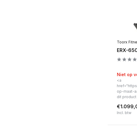
Toorx Fitn
ERX-650
Niet op 
<a
href="https
op-maat-a
dit produc
€1.099,
Incl. btw