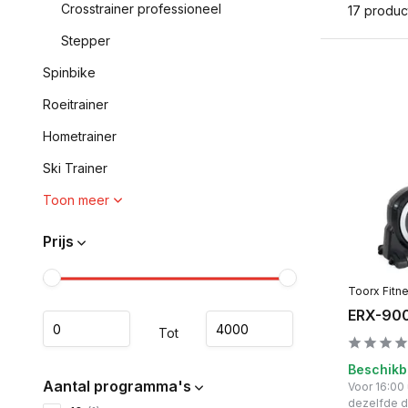
Crosstrainer professioneel
17 produc
Stepper
Spinbike
Roeitrainer
Hometrainer
Ski Trainer
Toon meer
Prijs
Toorx Fitn
ERX-900
Tot
Beschikb
Aantal programma's
Voor 16:00
dezelfde 