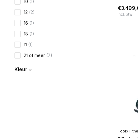
10
(1)
€3.499,
12
(2)
Incl. btw
16
(1)
18
(1)
11
(1)
21 of meer
(7)
Kleur
Zwart
(15)
Grijs
(11)
Zilver
(2)
Wit
(2)
Rood
(4)
Toorx Fitn
Blauw
(1)