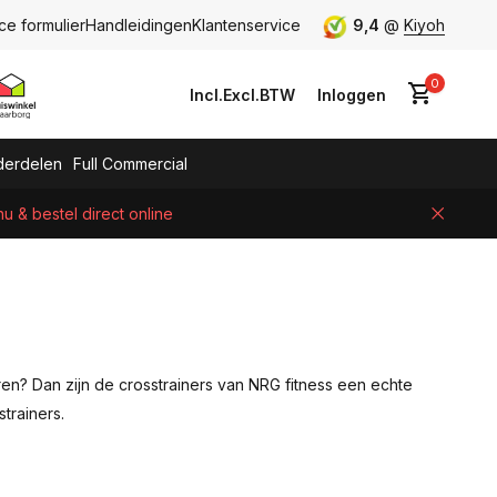
ce formulier
Handleidingen
Klantenservice
9,4
@
Kiyoh
0
Incl.
Excl.
BTW
Inloggen
erdelen
Full Commercial
 & bestel direct online
Account aanmaken
ren? Dan zijn de crosstrainers van NRG fitness een echte
trainers.