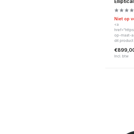
Elliptic
Bluetooth
Nee
(4)
Niet op 
<a
Ja
(9)
href="https
op-maat-a
Materiaal
dit produc
Rubber
(1)
€899,0
Incl. btw
Kunststof
(16)
Metaal/staal
(17)
Hartslagfunctie
Via contactsensoren
(13)
Via borstband
(12)