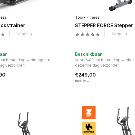
ness
Toorx Fitness
osstrainer
STEPPER FORCE Stepper
Vergelijk
Vergelijk
aar
Beschikbaar
 uur besteld op werkdagen =
Voor 16:00 uur besteld op werkd
dag verzonden
dezelfde dag verzonden
00
€249,00
Incl. btw