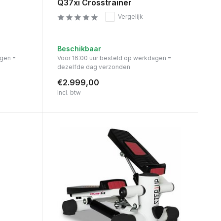
Q37xi Crosstrainer
Vergelijk
Beschikbaar
agen =
Voor 16:00 uur besteld op werkdagen =
dezelfde dag verzonden
€2.999,00
Incl. btw