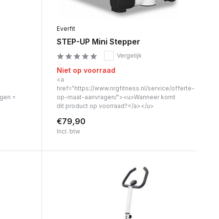
Everfit
STEP-UP Mini Stepper
Vergelijk
Niet op voorraad
<a
href="https://www.nrgfitness.nl/service/offerte-
agen =
op-maat-aanvragen/"><u>Wanneer komt
dit product op voorraad?</a></u>
€79,90
Incl. btw