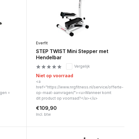
Everfit
STEP TWIST Mini Stepper met
Hendelbar
Vergelijk
Niet op voorraad
<a
href="https://www.nrgfitness.nl/service/offerte-
agen =
op-maat-aanvragen/"><u>Wanneer komt
dit product op voorraad?</a></u>
€109,90
Incl. btw