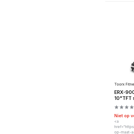
Toorx Fitn
ERX-900
10"TFT 
Niet op 
<a
href="https
op-maat-a