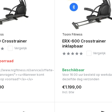
ess
Toorx Fitness
 Crosstrainer
ERX-600 Crosstrainer
inklapbaar
Vergelijk
Vergelijk
voorraad
Beschikbaar
://www.nrgfitness.nl/service/offerte-
anvragen/"><u>Wanneer komt
Voor 16:00 uur besteld op werkd
t op voorraad?</a></u>
dezelfde dag verzonden
00
€1.199,00
Incl. btw