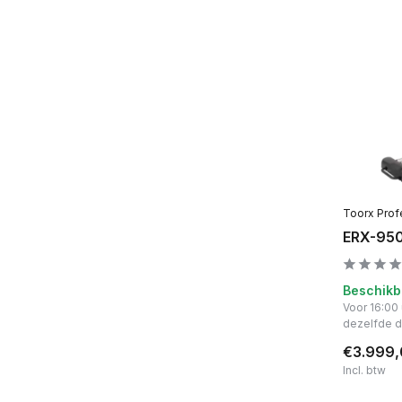
Toorx Prof
ERX-950
Beschikb
Voor 16:00
dezelfde 
€3.999
Incl. btw