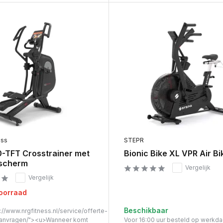
ess
STEPR
-TFT Crosstrainer met
Bionic Bike XL VPR Air Bi
scherm
Vergelijk
Vergelijk
voorraad
Beschikbaar
://www.nrgfitness.nl/service/offerte-
anvragen/"><u>Wanneer komt
Voor 16:00 uur besteld op werkd