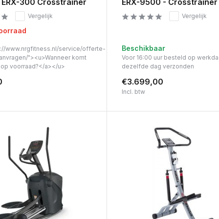
al ERX-300 Crosstrainer
ERX-9500 - Crosstrainer
Vergelijk
Vergelijk
voorraad
Beschikbaar
://www.nrgfitness.nl/service/offerte-
anvragen/"><u>Wanneer komt
Voor 16:00 uur besteld op werkd
t op voorraad?</a></u>
dezelfde dag verzonden
0
€3.699,00
Incl. btw