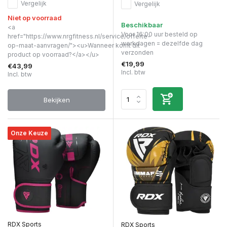
Vergelijk
Vergelijk
Niet op voorraad
Beschikbaar
<a
Voor 16:00 uur besteld op
href="https://www.nrgfitness.nl/service/offerte-
werkdagen = dezelfde dag
op-maat-aanvragen/"><u>Wanneer komt dit
verzonden
product op voorraad?</a></u>
€19,99
€43,99
Incl. btw
Incl. btw
Bekijken
Onze Keuze
RDX Sports
RDX Sports