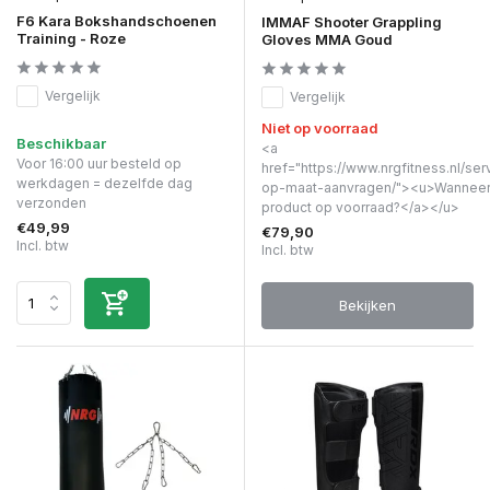
F6 Kara Bokshandschoenen
IMMAF Shooter Grappling
Training - Roze
Gloves MMA Goud
Vergelijk
Vergelijk
Niet op voorraad
Beschikbaar
<a
Voor 16:00 uur besteld op
href="https://www.nrgfitness.nl/ser
werkdagen = dezelfde dag
op-maat-aanvragen/"><u>Wanneer 
verzonden
product op voorraad?</a></u>
€49,99
€79,90
Incl. btw
Incl. btw
Bekijken