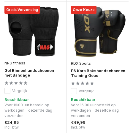
Gratis Verzending
Onze Keuze
NRG fitness
RDX Sports
Gel Binnenhandschoenen
F6 Kara Bokshandschoenen
met Bandage
Training Goud
Vergelijk
Vergelijk
Beschikbaar
Beschikbaar
Voor 16:00 uur besteld op
Voor 16:00 uur besteld op
werkdagen = dezelfde dag
werkdagen = dezelfde dag
verzonden
verzonden
€24,95
€49,99
Incl. btw
Incl. btw