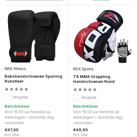
NRG fitness
RDX Sports
Bokshandschoenen Sparring
T6 MMA Grappling
Kunstleer
Handschoenen Rood
Vergelijk
Vergelijk
Beschikbaar
Beschikbaar
Voor 16:00 uur besteld op
Voor 16:00 uur besteld op
werkdagen = dezelfde dag
werkdagen = dezelfde dag
verzonden
verzonden
€47,95
€49,95
Incl. btw
Incl. btw