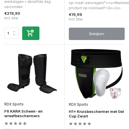
werkdagen = dezelfde dag
op-maat-aanvragen/"><u>Wanneer 
verzonden
product op voorraad?</a></u>
€219,90
€19,99
Incl. btw
Incl. btw
Bekijken
RDX Sports
RDX Sports
F6 KARA Scheen- en
H1+ Kruisbeschermer met Gel
wreefbeschermers
Cup Zwart