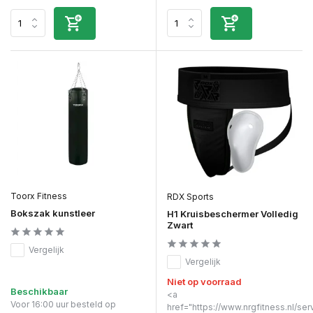
Toorx Fitness
RDX Sports
Bokszak kunstleer
H1 Kruisbeschermer Volledig
Zwart
Vergelijk
Vergelijk
Niet op voorraad
Beschikbaar
<a
Voor 16:00 uur besteld op
href="https://www.nrgfitness.nl/ser