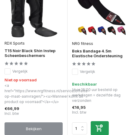
RDX Sports
NRG fitness
T15 Noir Black Shin Instep
Boks Bandage 4.5m
Scheenbeschermers
Elastische Ondersteuning
Vergelijk
Vergelijk
Niet op voorraad
Beschikbaar
<a
Voor 16:00 uur besteld op
href="https://www.nrgfitness.nl/service/offerte-
werkdagen = dezelfde dag
op-maat-aanvragen/"><u>Wanneer komt dit
verzonden
product op voorraad?</a></u>
€16,95
€66,99
Incl. btw
Incl. btw
Bekijken