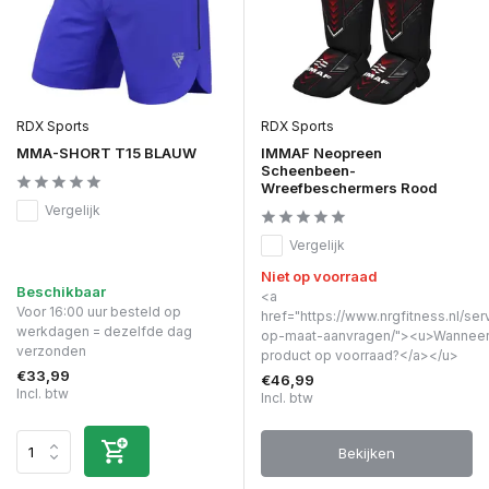
RDX Sports
RDX Sports
MMA-SHORT T15 BLAUW
IMMAF Neopreen
Scheenbeen-
Wreefbeschermers Rood
Vergelijk
Vergelijk
Niet op voorraad
Beschikbaar
<a
Voor 16:00 uur besteld op
href="https://www.nrgfitness.nl/ser
werkdagen = dezelfde dag
op-maat-aanvragen/"><u>Wanneer 
verzonden
product op voorraad?</a></u>
€33,99
€46,99
Incl. btw
Incl. btw
Bekijken