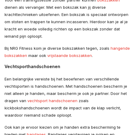
Voor een trainingssessie zonder partner kunnen
bokszakken
dienen als vervanger. Met een bokszak kan jij diverse
krachttechnieken uitoefenen. Een bokszak is speciaal ontworpen
om stoten en trappen te kunnen incasseren. Hierdoor kan je al je
kracht en woede volledig richten op een bokszak zonder dat
iemand pijn oploopt.
Bij NRG Fitness kom je diverse bokszakken tegen, zoals
hangende
bokszakken
maar ook
vrijstaande bokszakken
.
Vechtsporthandschoenen
Een belangrijke vereiste bij het beoefenen van verschillende
vechtsporten is handschoenen. Met handschoenen bescherm je
niet alleen je handen, maar bescherm je ook je partner. Door het
dragen van
vechtsport handschoenen
zoals
kickbokshandschoenen wordt de impact van de klap verlicht,
waardoor niemand schade oploopt.
Ook kan je ervoor kiezen om je handen extra bescherming te
bieden met
bandages
. Bandages verstevigen je polsen en