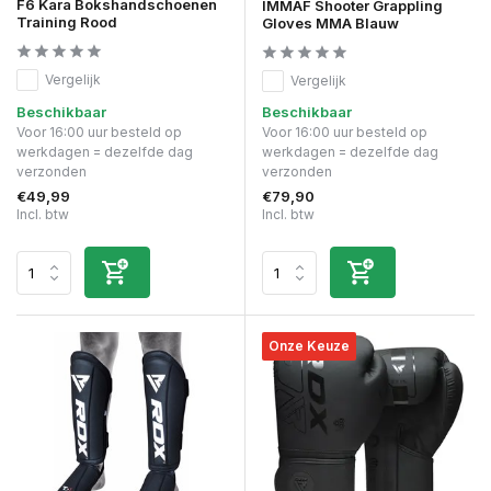
F6 Kara Bokshandschoenen
IMMAF Shooter Grappling
Training Rood
Gloves MMA Blauw
Vergelijk
Vergelijk
Beschikbaar
Beschikbaar
Voor 16:00 uur besteld op
Voor 16:00 uur besteld op
werkdagen = dezelfde dag
werkdagen = dezelfde dag
verzonden
verzonden
€49,99
€79,90
Incl. btw
Incl. btw
Onze Keuze