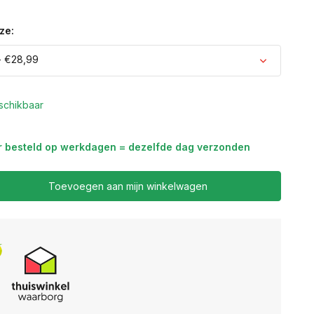
ze:
- €28,99
schikbaar
Uitverkocht
r besteld op werkdagen = dezelfde dag verzonden
Uitverkocht
Toevoegen aan mijn winkelwagen
Uitverkocht
Uitverkocht