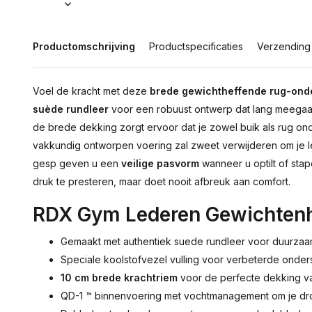
Productomschrijving
Productspecificaties
Verzending
Voel de kracht met deze
brede gewichtheffende rug-ond
suède rundleer
voor een robuust ontwerp dat lang meegaat.
de brede dekking zorgt ervoor dat je zowel buik als rug ond
vakkundig ontworpen voering zal zweet verwijderen om je l
gesp geven u een
veilige pasvorm
wanneer u optilt of sta
druk te presteren, maar doet nooit afbreuk aan comfort.
RDX Gym Lederen Gewichten
Gemaakt met authentiek suede rundleer voor duurzaa
Speciale koolstofvezel vulling voor verbeterde onder
10 cm brede krachtriem
voor de perfecte dekking van
QD-1 ™ binnenvoering met vochtmanagement om je d