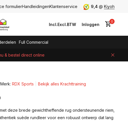
ce formulier
Handleidingen
Klantenservice
9,4
@
Kiyoh
0
Incl.
Excl.
BTW
Inloggen
erdelen
Full Commercial
 & bestel direct online
Account aanmaken
Merk:
RDX Sports
Bekijk alles Krachttraining
0
 met deze brede gewichtheffende rug ondersteunende riem,
thentiek suède rundleer voor een robuust ontwerp dat lang