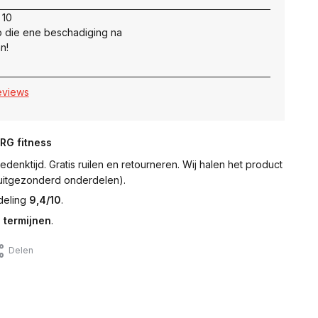
 10
 die ene beschadiging na
n!
reviews
NRG fitness
denktijd. Gratis ruilen en retourneren. Wij halen het product
 (uitgezonderd onderdelen).
deling
9,4/10
.
 termijnen
.
Delen