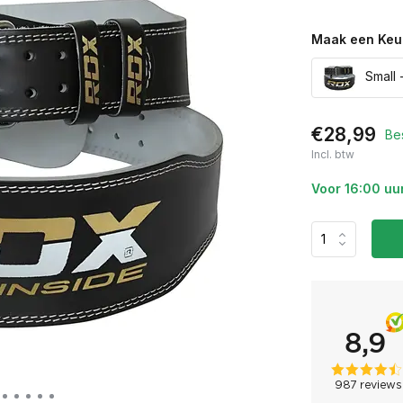
Maak een Keu
Small 
€28,99
Be
Incl. btw
Voor 16:00 uu