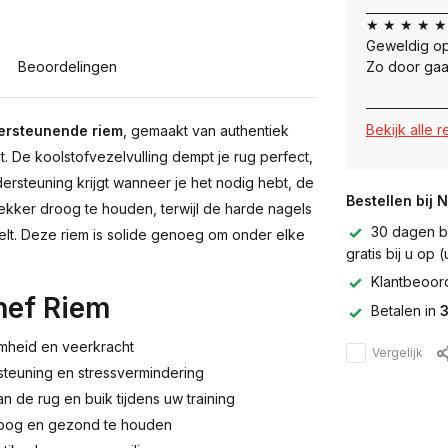
★ ★ ★ ★ ★
Geweldig op
Beoordelingen
Zo door gaa
Bekijk alle 
ersteunende riem
, gemaakt van authentiek
 De koolstofvezelvulling dempt je rug perfect,
ersteuning krijgt wanneer je het nodig hebt, de
Bestellen bij 
ekker droog te houden, terwijl de harde nagels
30 dagen be
pelt. Deze riem is solide genoeg om onder elke
gratis bij u op
Klantbeoor
hef Riem
Betalen in
3
mheid en veerkracht
Vergelijk
steuning en stressvermindering
 de rug en buik tijdens uw training
roog en gezond te houden