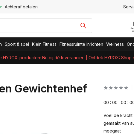
Achteraf betalen
Servi
n
Sport & spel
Klein Fitness
Fitnessruimte inrichten
Wellness
Ond
e HYROX-producten: Nu bij dé leverancier
| Ontdek HYROX: Shop nu
en Gewichtenhef
0
0
:
0
0
:
0
0
:
0
Voel de kracht
gemaakt van au
meegaat