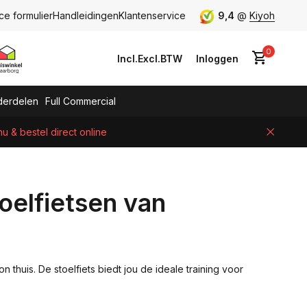
ce formulier
Handleidingen
Klantenservice
9,4
@
Kiyoh
0
Incl.
Excl.
BTW
Inloggen
erdelen
Full Commercial
 & bestel direct online
Account aanmaken
toelfietsen van
 thuis. De stoelfiets biedt jou de ideale training voor