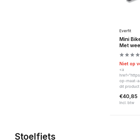
Nee
(1)
Everfit
Mini Bik
Met wee
Niet op 
<a
href="https
op-maat-a
dit produc
€40,85
Incl. btw
Stoelfiets