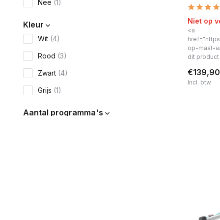
Nee
(1)
Niet op 
Kleur
<a
Wit
(4)
href="https
op-maat-a
Rood
(3)
dit produc
€139,90
Zwart
(4)
Incl. btw
Grijs
(1)
Aantal programma's
5
(1)
Materiaal
Metaal/staal
(4)
Rubber
(4)
Kunststof
(4)
Bluetooth