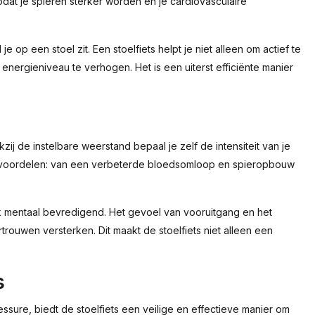
odat je spieren sterker worden en je cardiovasculaire
e op een stoel zit. Een stoelfiets helpt je niet alleen om actief te
energieniveau te verhogen. Het is een uiterst efficiënte manier
zij de instelbare weerstand bepaal je zelf de intensiteit van je
de voordelen: van een verbeterde bloedsomloop en spieropbouw
ok mentaal bevredigend. Het gevoel van vooruitgang en het
trouwen versterken. Dit maakt de stoelfiets niet alleen een
s
ssure, biedt de stoelfiets een veilige en effectieve manier om