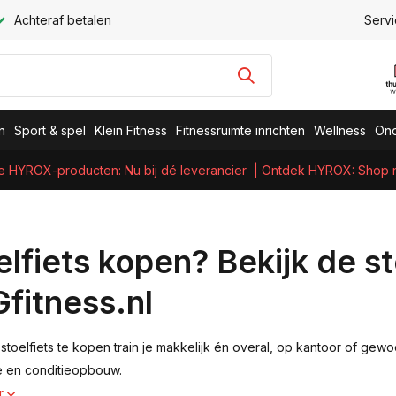
Achteraf betalen
Servi
n
Sport & spel
Klein Fitness
Fitnessruimte inrichten
Wellness
Ond
e HYROX-producten: Nu bij dé leverancier
| Ontdek HYROX: Shop nu
elfiets kopen? Bekijk de s
fitness.nl
toelfiets te kopen train je makkelijk én overal, op kantoor of gewoon
ie en conditieopbouw.
r