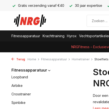
Gratis verzending vanaf €40
30 jaar expertise
Fitnessapparatuur
Krachttraining
Hyrox
Vechtsportartikele
NRGFitness – Exclusiev
Terug
Home
Fitnessapparatuur
Hometrainer
Stoelfiets
Sto
Fitnessapparatuur
Loopband
NRG
Airbike
Crosstrainer
Door een s
revalidat
Spinbike
Lees mee