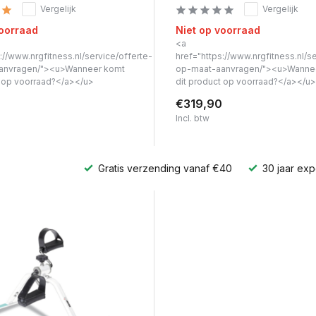
Vergelijk
Vergelijk
voorraad
Niet op voorraad
<a
://www.nrgfitness.nl/service/offerte-
href="https://www.nrgfitness.nl/s
anvragen/"><u>Wanneer komt
op-maat-aanvragen/"><u>Wanne
t op voorraad?</a></u>
dit product op voorraad?</a></u>
€319,90
Incl. btw
Gratis verzending vanaf €40
30 jaar exp