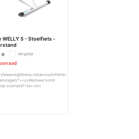
e WELLY S - Stoelfiets -
rstand
Vergelijk
voorraad
://www.nrgfitness.nl/service/offerte-
anvragen/"><u>Wanneer komt
t op voorraad?</a></u>