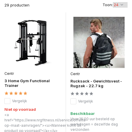
Toon:
29 producten
Centr
Centr
3 Home Gym Functional
Rucksack - Gewichtsvest -
Trainer
Rugzak - 22.7 kg
Vergelijk
Vergelijk
Niet op voorraad
Beschikbaar
<a
Voor 16:00 uur besteld op
href="https://www.nrgfitness.nl/service/offerte-
werkdagen = dezelfde dag
op-maat-aanvragen/"><u>Wanneer komt dit
verzonden
product op voorraad?</a></u>