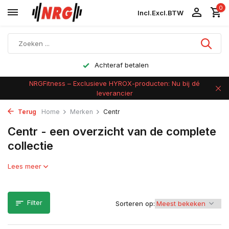
0
Incl.
Excl.
BTW
Achteraf betalen
NRGFitness – Exclusieve HYROX-producten: Nu bij dé
leverancier
Terug
Home
Merken
Centr
Centr - een overzicht van de complete
collectie
Lees meer
Filter
Sorteren op: