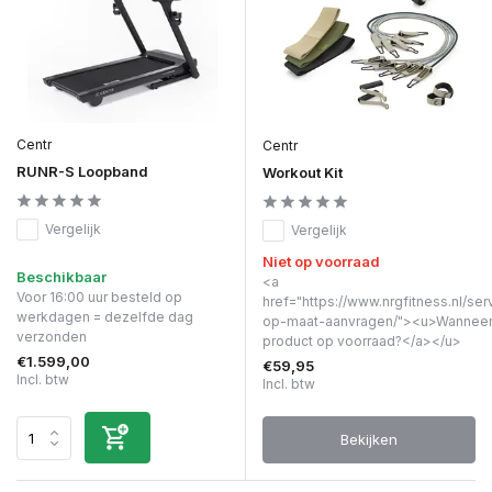
Centr
Centr
RUNR-S Loopband
Workout Kit
Vergelijk
Vergelijk
Niet op voorraad
Beschikbaar
<a
Voor 16:00 uur besteld op
href="https://www.nrgfitness.nl/ser
werkdagen = dezelfde dag
op-maat-aanvragen/"><u>Wanneer 
verzonden
product op voorraad?</a></u>
€1.599,00
€59,95
Incl. btw
Incl. btw
Bekijken