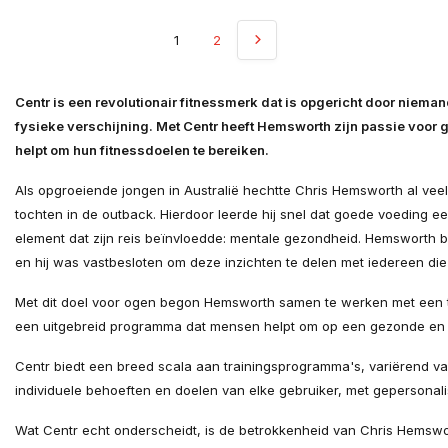
1
2
Centr is een revolutionair fitnessmerk dat is opgericht door nie
fysieke verschijning. Met Centr heeft Hemsworth zijn passie voor
helpt om hun fitnessdoelen te bereiken.
Als opgroeiende jongen in Australië hechtte Chris Hemsworth al veel b
tochten in de outback. Hierdoor leerde hij snel dat goede voeding e
element dat zijn reis beïnvloedde: mentale gezondheid. Hemsworth b
en hij was vastbesloten om deze inzichten te delen met iedereen die
Met dit doel voor ogen begon Hemsworth samen te werken met een te
een uitgebreid programma dat mensen helpt om op een gezonde en ev
Centr biedt een breed scala aan trainingsprogramma's, variërend va
individuele behoeften en doelen van elke gebruiker, met gepersonal
Wat Centr echt onderscheidt, is de betrokkenheid van Chris Hemsworth