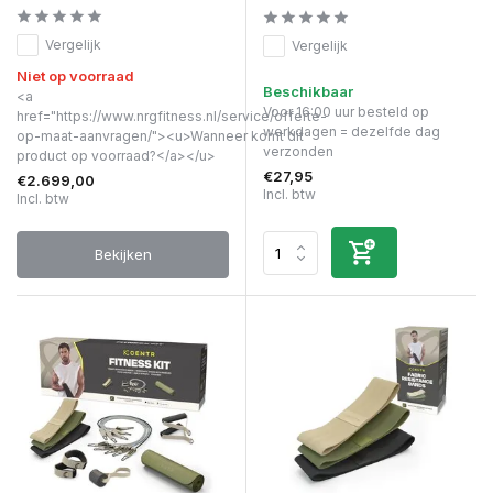
Vergelijk
Vergelijk
Niet op voorraad
Beschikbaar
<a
Voor 16:00 uur besteld op
href="https://www.nrgfitness.nl/service/offerte-
werkdagen = dezelfde dag
op-maat-aanvragen/"><u>Wanneer komt dit
verzonden
product op voorraad?</a></u>
€27,95
€2.699,00
Incl. btw
Incl. btw
Bekijken