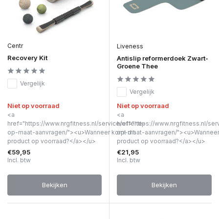
Centr
Liveness
Recovery Kit
Antislip reformerdoek Zwart-
Groene Thee
Vergelijk
Vergelijk
Niet op voorraad
Niet op voorraad
<a
<a
href="https://www.nrgfitness.nl/service/offerte-
href="https://www.nrgfitness.nl/ser
op-maat-aanvragen/"><u>Wanneer komt dit
op-maat-aanvragen/"><u>Wanneer 
product op voorraad?</a></u>
product op voorraad?</a></u>
€59,95
€21,95
Incl. btw
Incl. btw
Bekijken
Bekijken