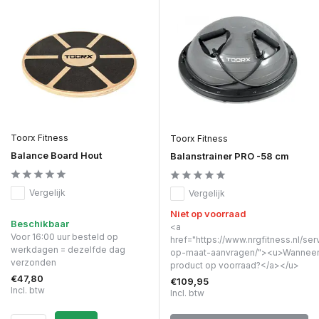
Toorx Fitness
Toorx Fitness
Balance Board Hout
Balanstrainer PRO -58 cm
Vergelijk
Vergelijk
Niet op voorraad
Beschikbaar
<a
Voor 16:00 uur besteld op
href="https://www.nrgfitness.nl/ser
werkdagen = dezelfde dag
op-maat-aanvragen/"><u>Wanneer 
verzonden
product op voorraad?</a></u>
€47,80
€109,95
Incl. btw
Incl. btw