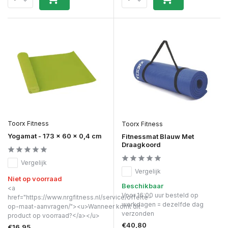
Toorx Fitness
Toorx Fitness
Yogamat - 173 x 60 x 0,4 cm
Fitnessmat Blauw Met
Draagkoord
Vergelijk
Vergelijk
Niet op voorraad
Beschikbaar
<a
Voor 16:00 uur besteld op
href="https://www.nrgfitness.nl/service/offerte-
werkdagen = dezelfde dag
op-maat-aanvragen/"><u>Wanneer komt dit
verzonden
product op voorraad?</a></u>
€40,80
€16,95