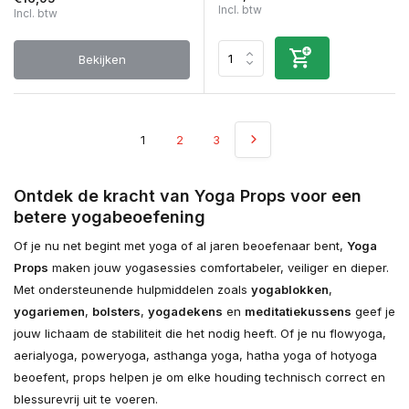
Incl. btw
Incl. btw
Bekijken
1
2
3
Ontdek de kracht van Yoga Props voor een
betere yogabeoefening
Of je nu net begint met yoga of al jaren beoefenaar bent,
Yoga
Props
maken jouw yogasessies comfortabeler, veiliger en dieper.
Met ondersteunende hulpmiddelen zoals
yogablokken
,
yogariemen
,
bolsters
,
yogadekens
en
meditatiekussens
geef je
jouw lichaam de stabiliteit die het nodig heeft. Of je nu flowyoga,
aerialyoga, poweryoga, asthanga yoga, hatha yoga of hotyoga
beoefent, props helpen je om elke houding technisch correct en
blessurevrij uit te voeren.