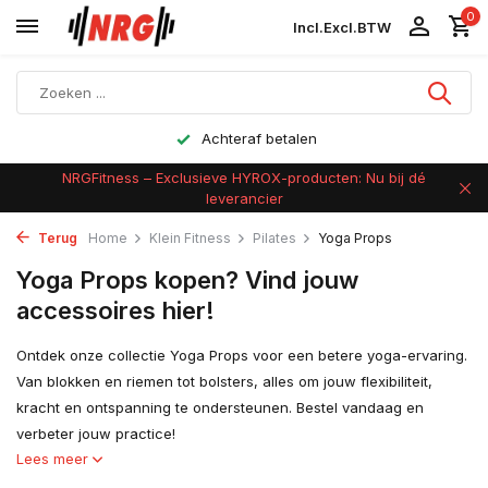
0
Incl.
Excl.
BTW
Achteraf betalen
NRGFitness – Exclusieve HYROX-producten: Nu bij dé
leverancier
Terug
Home
Klein Fitness
Pilates
Yoga Props
Yoga Props kopen? Vind jouw
accessoires hier!
Ontdek onze collectie Yoga Props voor een betere yoga-ervaring.
Van blokken en riemen tot bolsters, alles om jouw flexibiliteit,
kracht en ontspanning te ondersteunen. Bestel vandaag en
verbeter jouw practice!
Lees meer