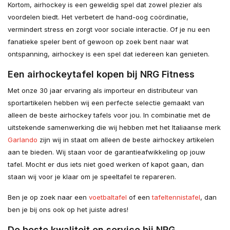
Kortom, airhockey is een geweldig spel dat zowel plezier als
voordelen biedt. Het verbetert de hand-oog coördinatie,
vermindert stress en zorgt voor sociale interactie. Of je nu een
fanatieke speler bent of gewoon op zoek bent naar wat
ontspanning, airhockey is een spel dat iedereen kan genieten.
Een airhockeytafel kopen bij NRG Fitness
Met onze 30 jaar ervaring als importeur en distributeur van
sportartikelen hebben wij een perfecte selectie gemaakt van
alleen de beste airhockey tafels voor jou. In combinatie met de
uitstekende samenwerking die wij hebben met het Italiaanse merk
Garlando
zijn wij in staat om alleen de beste airhockey artikelen
aan te bieden. Wij staan voor de garantieafwikkeling op jouw
tafel. Mocht er dus iets niet goed werken of kapot gaan, dan
staan wij voor je klaar om je speeltafel te repareren.
Ben je op zoek naar een
voetbaltafel
of een
tafeltennistafel
, dan
ben je bij ons ook op het juiste adres!
De beste kwaliteit en service bij NRG