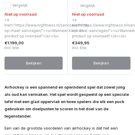
Vergelijk
Vergelijk
Niet op voorraad
Niet op voorraad
<a
<a
href="https://www.nrgfitness.nl/service/offerte-
href="https://www.nrgfitness.nl/ser
op-maat-aanvragen/"><u>Wanneer komt dit
op-maat-aanvragen/"><u>Wanneer 
product op voorraad?</a></u>
product op voorraad?</a></u>
€1.199,00
€349,95
Incl. btw
Incl. btw
Bekijken
Bekijken
Airhockey is een spannend en opwindend spel dat zowel jong
als oud kan vermaken. Het spel wordt gespeeld op een speciale
tafel met een glad oppervlak en twee spelers die elk een puck
gebruiken om doelpunten te scoren in het doel van de
tegenstander.
Een van de grootste voordelen van airhockey is dat het een