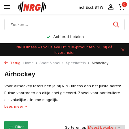
0
Incl.
Excl.
BTW
Achteraf betalen
NRGFitness – Exclusieve HYROX-producten: Nu bij dé
leverancier
Terug
Home
Sport & spel
Speeltafels
Airhockey
Airhockey
Voor Airhockey tafels ben je bij NRG fitness aan het juiste adres!
Ruime voorraden en altijd snel geleverd. Zowel voor particuliere
als zakelijke afname mogelijk.
Lees meer
Filter
Sorteren op: