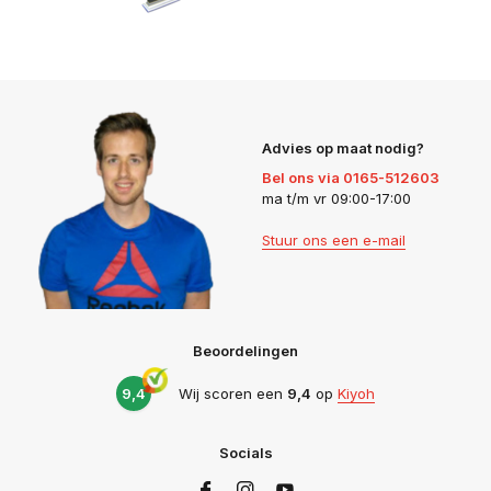
Advies op maat nodig?
Bel ons via 0165-512603
ma t/m vr 09:00-17:00
Stuur ons een e-mail
Beoordelingen
9,4
Wij scoren een
9,4
op
Kiyoh
Socials