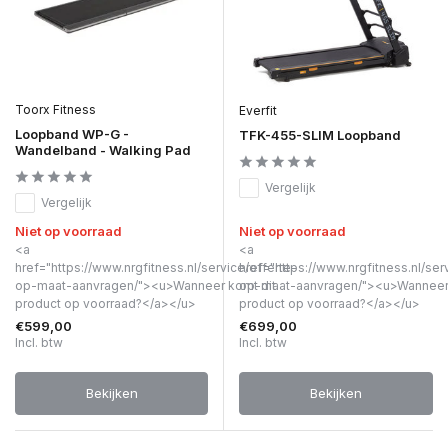
Toorx Fitness
Everfit
Loopband WP-G -
TFK-455-SLIM Loopband
Wandelband - Walking Pad
Vergelijk
Vergelijk
Niet op voorraad
Niet op voorraad
<a
<a
href="https://www.nrgfitness.nl/service/offerte-
href="https://www.nrgfitness.nl/ser
op-maat-aanvragen/"><u>Wanneer komt dit
op-maat-aanvragen/"><u>Wanneer 
product op voorraad?</a></u>
product op voorraad?</a></u>
€599,00
€699,00
Incl. btw
Incl. btw
Bekijken
Bekijken