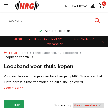
0
Incl.
Excl.
BTW
Achteraf betalen
NRGFitness – Exclusieve HYROX-producten: Nu bij dé
leverancier
Terug
Home
Fitnessapparatuur
Loopband
Loopband voor thuis
Loopband voor thuis kopen
Voor een loopband in je eigen huis ben je bij NRG fitness aan het
juiste adres! Ruime voorraden en altijd snel geleverd.
Lees meer
Filter
Sorteren op: