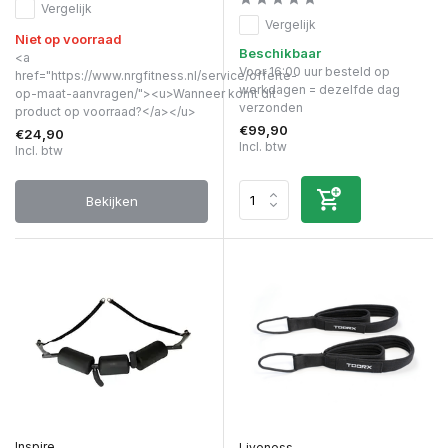
Vergelijk
Vergelijk
Niet op voorraad
Beschikbaar
<a
Voor 16:00 uur besteld op
href="https://www.nrgfitness.nl/service/offerte-
werkdagen = dezelfde dag
op-maat-aanvragen/"><u>Wanneer komt dit
verzonden
product op voorraad?</a></u>
€99,90
€24,90
Incl. btw
Incl. btw
Bekijken
Inspire
Liveness