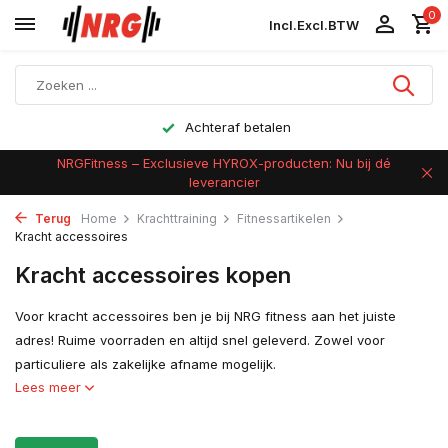
0
Incl.
Excl.
BTW
Achteraf betalen
NRGFitness – Exclusieve HYROX-producten: Nu bij dé
leverancier
Terug
Home
Krachttraining
Fitnessartikelen
Kracht accessoires
Kracht accessoires kopen
Voor kracht accessoires ben je bij NRG fitness aan het juiste
adres! Ruime voorraden en altijd snel geleverd. Zowel voor
particuliere als zakelijke afname mogelijk.
Lees meer