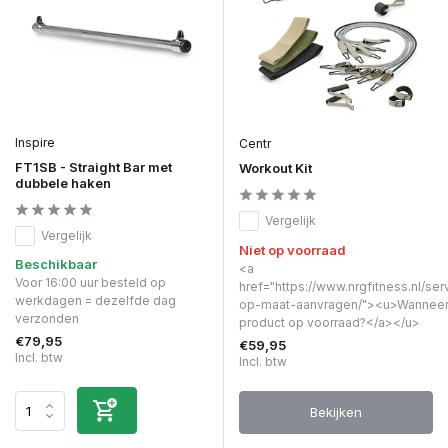
Inspire
Centr
FT1SB - Straight Bar met
Workout Kit
dubbele haken
Vergelijk
Vergelijk
Niet op voorraad
Beschikbaar
<a
Voor 16:00 uur besteld op
href="https://www.nrgfitness.nl/ser
werkdagen = dezelfde dag
op-maat-aanvragen/"><u>Wanneer 
verzonden
product op voorraad?</a></u>
€79,95
€59,95
Incl. btw
Incl. btw
Bekijken