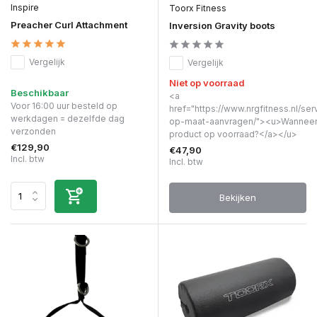
Inspire
Toorx Fitness
Preacher Curl Attachment
Inversion Gravity boots
Vergelijk
Vergelijk
Niet op voorraad
Beschikbaar
<a
Voor 16:00 uur besteld op
href="https://www.nrgfitness.nl/ser
werkdagen = dezelfde dag
op-maat-aanvragen/"><u>Wanneer 
verzonden
product op voorraad?</a></u>
€129,90
€47,90
Incl. btw
Incl. btw
Bekijken