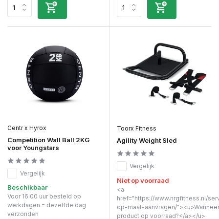
Centr x Hyrox
Toorx Fitness
Competition Wall Ball 2KG
Agility Weight Sled
voor Youngstars
Vergelijk
Vergelijk
Niet op voorraad
Beschikbaar
<a
Voor 16:00 uur besteld op
href="https://www.nrgfitness.nl/ser
werkdagen = dezelfde dag
op-maat-aanvragen/"><u>Wanneer 
verzonden
product op voorraad?</a></u>