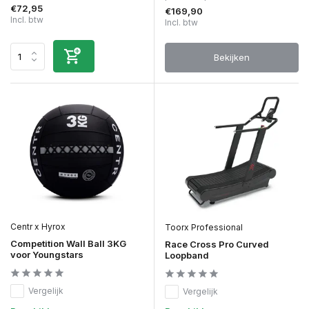
€72,95
€169,90
Incl. btw
Incl. btw
Bekijken
Centr x Hyrox
Toorx Professional
Competition Wall Ball 3KG
Race Cross Pro Curved
voor Youngstars
Loopband
Vergelijk
Vergelijk