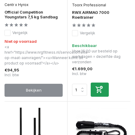
Centr x Hyrox
Toorx Professional
Official Competition
RWX AIRMAG 7000
Youngstars 7,5 kg Sandbag
Roeitrainer
Vergelijk
Vergelijk
Niet op voorraad
Beschikbaar
<a
Voor 16:00 uur besteld op
href="https://www.nrgfitness.nl/service/offerte-
werkdagen = dezelfde dag
op-maat-aanvragen/"><u>Wanneer komt dit
verzonden
product op voorraad?</a></u>
€1.699,00
€94,95
Incl. btw
Incl. btw
Bekijken