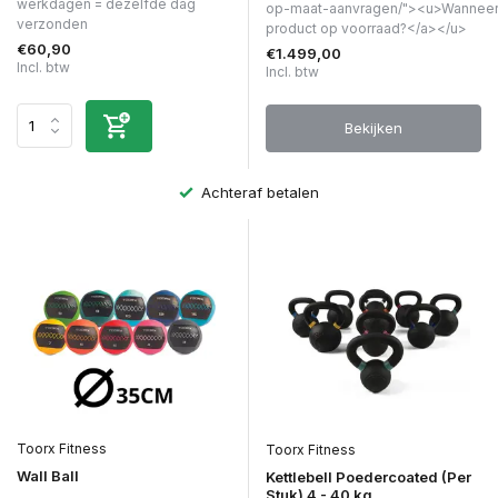
werkdagen = dezelfde dag
op-maat-aanvragen/"><u>Wanneer 
verzonden
product op voorraad?</a></u>
€60,90
€1.499,00
Incl. btw
Incl. btw
Bekijken
Achteraf betalen
Toorx Fitness
Toorx Fitness
Wall Ball
Kettlebell Poedercoated (Per
Stuk) 4 - 40 kg