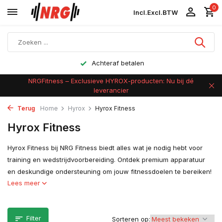
0
Incl.
Excl.
BTW
Achteraf betalen
NRGFitness – Exclusieve HYROX-producten: Nu bij dé
leverancier
Terug
Home
Hyrox
Hyrox Fitness
Hyrox Fitness
Hyrox Fitness bij NRG Fitness biedt alles wat je nodig hebt voor
training en wedstrijdvoorbereiding. Ontdek premium apparatuur
en deskundige ondersteuning om jouw fitnessdoelen te bereiken!
Lees meer
Filter
Sorteren op: