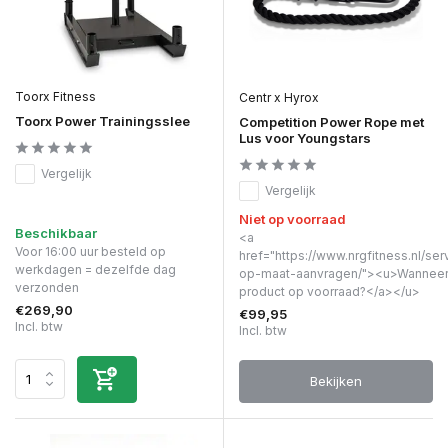
Toorx Fitness
Centr x Hyrox
Toorx Power Trainingsslee
Competition Power Rope met
Lus voor Youngstars
Vergelijk
Vergelijk
Niet op voorraad
Beschikbaar
<a
Voor 16:00 uur besteld op
href="https://www.nrgfitness.nl/ser
werkdagen = dezelfde dag
op-maat-aanvragen/"><u>Wanneer 
verzonden
product op voorraad?</a></u>
€269,90
€99,95
Incl. btw
Incl. btw
Bekijken