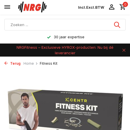
0
Incl.
Excl.
BTW
Achteraf betalen
NRGFitness – Exclusieve HYROX-producten: Nu bij dé
leverancier
Terug
Home
Fitness Kit