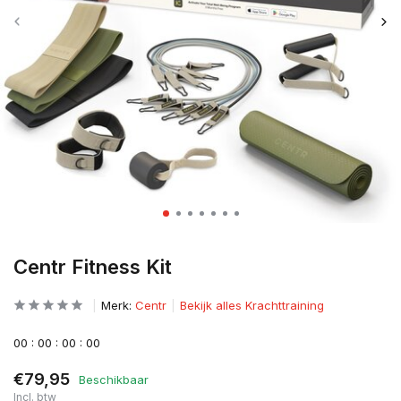
Centr Fitness Kit
Merk:
Centr
Bekijk alles Krachttraining
0
0
:
0
0
:
0
0
:
0
0
€79,95
Beschikbaar
Incl. btw