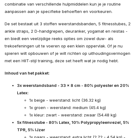
combinatie van verschillende hulpmiddelen kun je je routine
aanpassen aan je specifieke behoeften en voorkeuren.
De set bestaat uit 3 stoffen weerstandsbanden, 5 fitnesstubes, 2
ankle straps, 2 D-handgrepen, deuranker, yogamat en reistas -
en biedt een veelzijdige reeks opties om zowel duw- als
trekoefeningen uit te voeren op een klein oppervlak. Of je nu
spieren wilt opbouwen of je wilt richten op uithoudingsvermogen
met een HIIT-stijl training, deze set heeft wat je nodig hebt.
Inhoud van het pakket:
3x weerstandsband - 33 x 8 cm - 80% polyester en 20%
Latex:
1x beige - weerstand: licht (36.32 kg)
1x groen - weerstand: medium (45.4 kg)
1x kleur: zwart - weerstand: zwaar (54.48 kg)
5x fitnesstube - 80% Latex, 10% Polypropyleenvezel, 5%
TPR, 5% IJzer
1x paars - weerstand: extra licht (2.72 - 4.54 kg) -