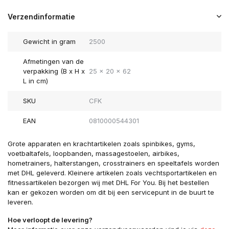
Verzendinformatie
Gewicht in gram
2500
Afmetingen van de
verpakking (B x H x
25 x 20 x 62
L in cm)
SKU
CFK
EAN
0810000544301
Grote apparaten en krachtartikelen zoals spinbikes, gyms,
voetbaltafels, loopbanden, massagestoelen, airbikes,
hometrainers, halterstangen, crosstrainers en speeltafels worden
met DHL geleverd. Kleinere artikelen zoals vechtsportartikelen en
fitnessartikelen bezorgen wij met DHL For You. Bij het bestellen
kan er gekozen worden om dit bij een servicepunt in de buurt te
leveren.
Hoe verloopt de levering?