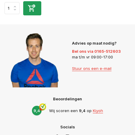
Advies op maat nodig?
Bel ons via 0165-512603
ma t/m vr 09:00-17:00
Stuur ons een e-mail
Beoordelingen
9,4
Wij scoren een
9,4
op
Kiyoh
Socials