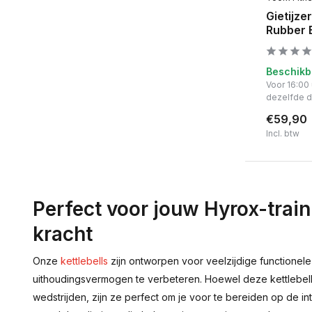
Gietijze
Rubber 
Beschikb
Voor 16:00
dezelfde 
€59,90
Incl. btw
Perfect voor jouw Hyrox-train
kracht
Onze
kettlebells
zijn ontworpen voor veelzijdige functionele t
uithoudingsvermogen te verbeteren. Hoewel deze kettlebells ni
wedstrijden, zijn ze perfect om je voor te bereiden op de i