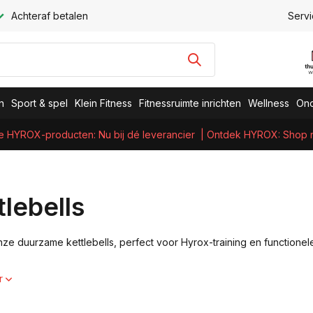
Achteraf betalen
Servi
n
Sport & spel
Klein Fitness
Fitnessruimte inrichten
Wellness
Ond
e HYROX-producten: Nu bij dé leverancier
| Ontdek HYROX: Shop nu
tlebells
ze duurzame kettlebells, perfect voor Hyrox-training en functionel
r