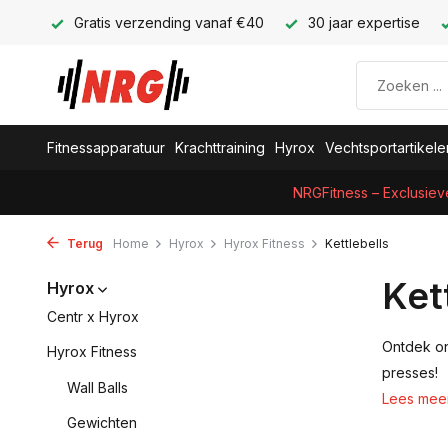
Gratis verzending vanaf €40
30 jaar expertise
Fitnessapparatuur
Krachttraining
Hyrox
Vechtsportartikele
NRGFitness – Exclusiev
Terug
Home
Hyrox
Hyrox Fitness
Kettlebells
Ket
Hyrox
Centr x Hyrox
Ontdek on
Hyrox Fitness
presses!
Wall Balls
Lees mee
Gewichten