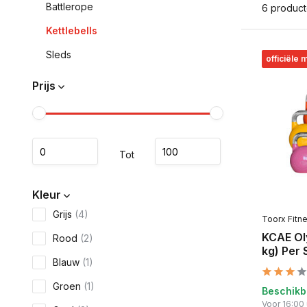
Battlerope
6 produc
Kettlebells
Sleds
officiële 
Prijs
Tot
Kleur
Grijs
(4)
Toorx Fitn
KCAE Oly
Rood
(2)
kg) Per 
Blauw
(1)
Groen
(1)
Beschikb
Voor 16:00