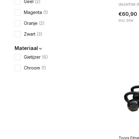
Geel
(2)
dezelfde 
Magenta
(1)
€60,90
Incl. btw
Oranje
(2)
Zwart
(3)
Materiaal
Gietijzer
(6)
Chroom
(1)
Rubber
(1)
Toorx Fitn