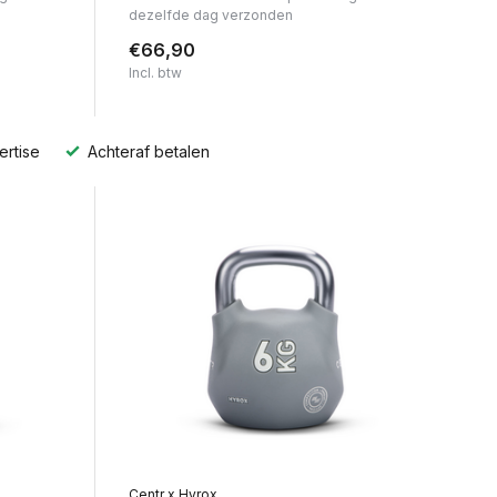
dezelfde dag verzonden
€66,90
Incl. btw
ertise
Achteraf betalen
Centr x Hyrox