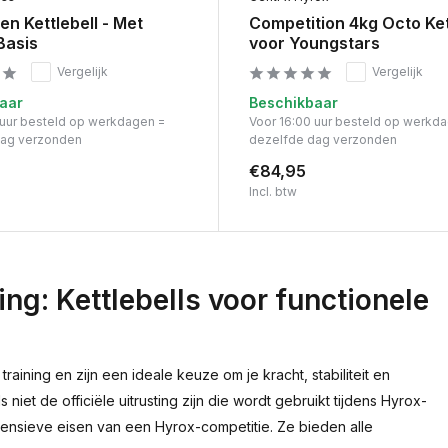
ren Kettlebell - Met
Competition 4kg Octo Ket
Basis
voor Youngstars
Vergelijk
Vergelijk
aar
Beschikbaar
 uur besteld op werkdagen =
Voor 16:00 uur besteld op werkd
dag verzonden
dezelfde dag verzonden
€84,95
Incl. btw
ing: Kettlebells voor functionele
raining en zijn een ideale keuze om je kracht, stabiliteit en
et de officiële uitrusting zijn die wordt gebruikt tijdens Hyrox-
ntensieve eisen van een Hyrox-competitie. Ze bieden alle