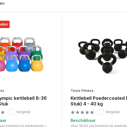
ten
maten
ess
Toorx Fitness
mpic kettlebell 8-36
Kettlebell Poedercoated 
Stuk
Stuk) 4 - 40 kg
Vergelijk
Vergelijk
aar
Beschikbaar
 uur besteld op werkdagen =
Voor 16:00 uur besteld op werkd