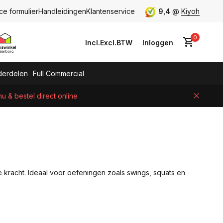
ce formulier
Handleidingen
Klantenservice
9,4
@
Kiyoh
0
Incl.
Excl.
BTW
Inloggen
erdelen
Full Commercial
 & bestel direct online
Account aanmaken
e kracht. Ideaal voor oefeningen zoals swings, squats en