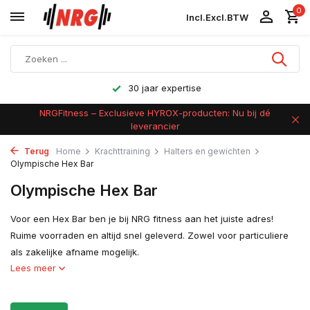
0
Incl.
Excl.
BTW
30 jaar expertise
NRGFitness – Exclusieve HYROX-producten: Nu bij dé
leverancier
Terug
Home
Krachttraining
Halters en gewichten
Olympische Hex Bar
Olympische Hex Bar
Voor een Hex Bar ben je bij NRG fitness aan het juiste adres!
Ruime voorraden en altijd snel geleverd. Zowel voor particuliere
als zakelijke afname mogelijk.
Lees meer