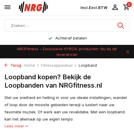
0
Incl.
Excl.
BTW
Achteraf betalen
NRGFitness – Exclusieve HYROX-producten: Nu bij dé
leverancier
Terug
Home
Fitnessapparatuur
Loopband
Loopband kopen? Bekijk de
Loopbanden van NRGfitness.nl
Stel uw snelheid en helling in voor uw ideale instellingen, wandel
of loop door de mooiste gebieden terwijl u luistert naar uw
favoriete muziek. Of werk aan uw revalidatie. Met een loopband
kan het allemaal op uw eigen tempo.
Lees meer