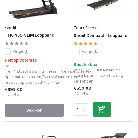
Everfit
Toorx Fitness
TFK-455-SLIM Loopband
Street Compact - Loopband
Vergelijk
Vergelijk
Niet op voorraad
Beschikbaar
<a
Voor 16:00 uur besteld op
href="https://www.nrgfitness.nl/service/offerte-
werkdagen = dezelfde dag
op-maat-aanvragen/"><u>Wanneer komt dit
verzonden
product op voorraad?</a></u>
€599,00
€699,00
Incl. btw
Incl. btw
Bekijken