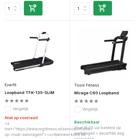
Everfit
Toorx Fitness
Loopband TFK-135-SLIM
Mirage C60 Loopband
Vergelijk
Vergelijk
Niet op voorraad
Beschikbaar
<a
Voor 16:00 uur besteld op
href="https://www.nrgfitness.nl/service/offerte-
werkdagen = dezelfde dag
op-maat-aanvragen/"><u>Wanneer komt dit
verzonden