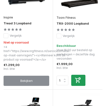
Inspire
Toorx Fitness
Tread 3 Loopband
TRX-2000 Loopband
Vergelijk
Vergelijk
Niet op voorraad
Beschikbaar
<a
Voor 16:00 uur besteld op
href="https://www.nrgfitness.nl/service/offerte-
werkdagen = dezelfde dag
op-maat-aanvragen/"><u>Wanneer komt dit
verzonden
product op voorraad?</a></u>
€1.999,00
€1.299,00
Incl. btw
Incl. btw
Bekijken