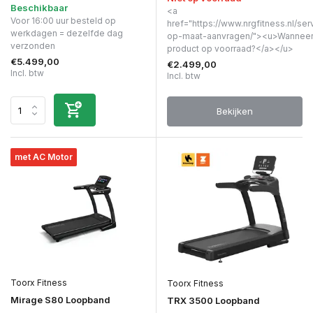
Beschikbaar
<a
Voor 16:00 uur besteld op
href="https://www.nrgfitness.nl/ser
werkdagen = dezelfde dag
op-maat-aanvragen/"><u>Wanneer 
verzonden
product op voorraad?</a></u>
€5.499,00
€2.499,00
Incl. btw
Incl. btw
Bekijken
met AC Motor
Toorx Fitness
Toorx Fitness
Mirage S80 Loopband
TRX 3500 Loopband