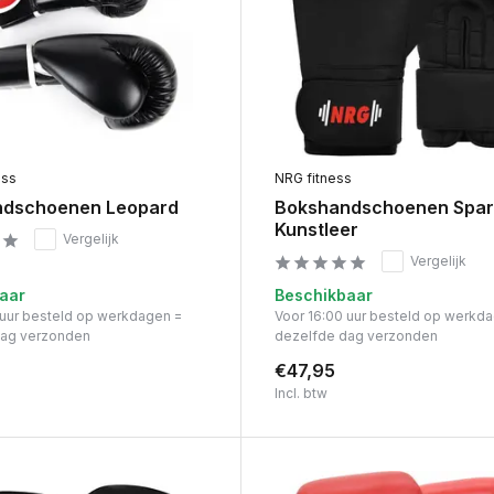
ess
NRG fitness
ndschoenen Leopard
Bokshandschoenen Spar
Kunstleer
Vergelijk
Vergelijk
aar
Beschikbaar
 uur besteld op werkdagen =
Voor 16:00 uur besteld op werkd
dag verzonden
dezelfde dag verzonden
€47,95
Incl. btw