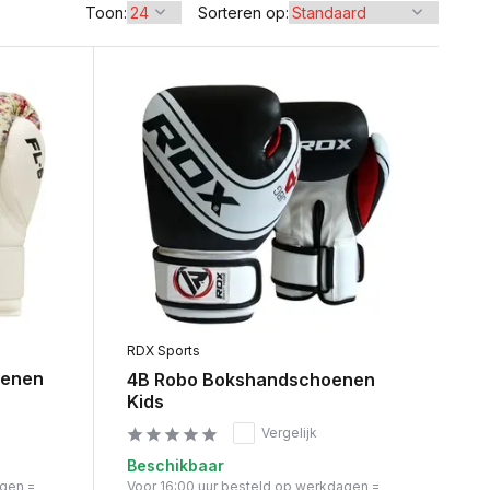
Toon:
Sorteren op:
RDX Sports
oenen
4B Robo Bokshandschoenen
Kids
Vergelijk
Beschikbaar
agen =
Voor 16:00 uur besteld op werkdagen =