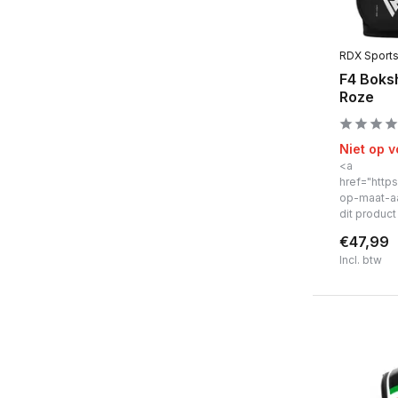
RDX Sport
F4 Boks
Roze
Niet op 
<a
href="https
op-maat-a
dit produc
€47,99
Incl. btw