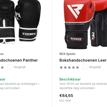
ess
RDX Sports
dschoenen Panther
Bokshandschoenen Leer
Vergelijk
Vergelijk
aar
Beschikbaar
 uur besteld op werkdagen =
Voor 16:00 uur besteld op werkd
dag verzonden
dezelfde dag verzonden
€84,65
Incl. btw