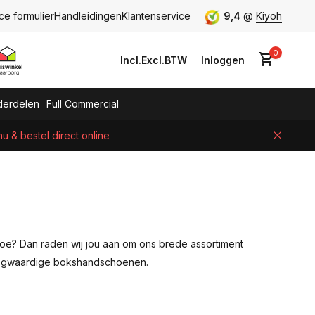
ce formulier
Handleidingen
Klantenservice
9,4
@
Kiyoh
0
Incl.
Excl.
BTW
Inloggen
erdelen
Full Commercial
 & bestel direct online
Account aanmaken
toe? Dan raden wij jou aan om ons brede assortiment
hoogwaardige bokshandschoenen.