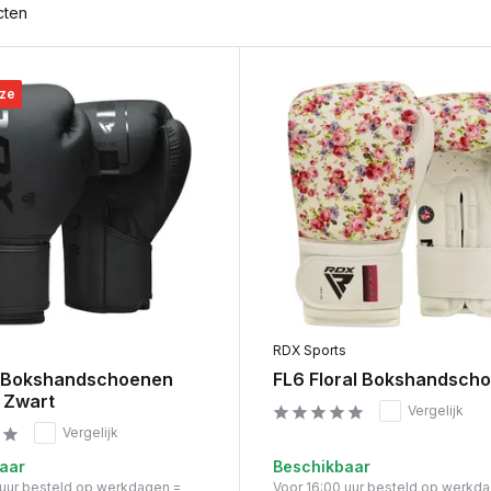
cten
ze
s
RDX Sports
 Bokshandschoenen
FL6 Floral Bokshandsch
g Zwart
Vergelijk
Vergelijk
aar
Beschikbaar
 uur besteld op werkdagen =
Voor 16:00 uur besteld op werkd