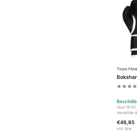
Toorx Fitn
Bokshan
Beschikb
Voor 16:00
dezelfde 
€48,85
Incl. btw