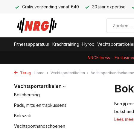
Gratis verzending vanaf €40
30 jaar expertise
Fitnessapparatuur
Krachttraining
Hyrox
Vechtsportartikele
NRGFitness – Exclusiev
Terug
Home
Vechtsportartikelen
Vechtsporthandschoen
Bok
Vechtsportartikelen
Bescherming
Ben jij e
Pads, mitts en trapkussens
bokshands
Bokszak
Lees mee
Vechtsporthandschoenen