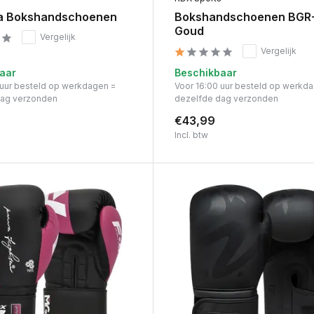
a Bokshandschoenen
Bokshandschoenen BGR
Goud
Vergelijk
Vergelijk
aar
Beschikbaar
 uur besteld op werkdagen =
Voor 16:00 uur besteld op werkd
dag verzonden
dezelfde dag verzonden
€43,99
Incl. btw