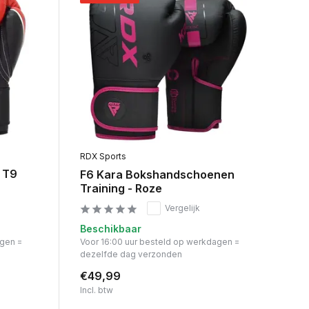
RDX Sports
 T9
F6 Kara Bokshandschoenen
Training - Roze
Vergelijk
Beschikbaar
agen =
Voor 16:00 uur besteld op werkdagen =
dezelfde dag verzonden
€49,99
Incl. btw