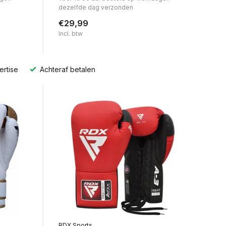
dezelfde dag verzonden
€29,99
Incl. btw
ertise
Achteraf betalen
RDX Sports