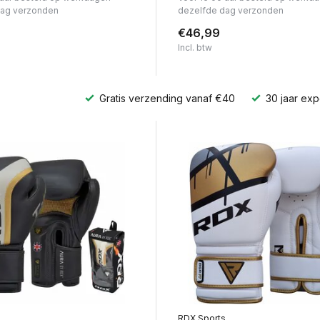
dag verzonden
dezelfde dag verzonden
€46,99
Incl. btw
Gratis verzending vanaf €40
30 jaar exp
s
RDX Sports