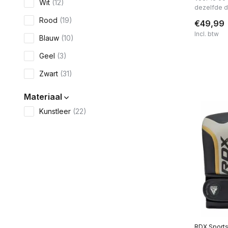
Wit
(12)
dezelfde 
Rood
(19)
€49,99
Incl. btw
Blauw
(10)
Geel
(3)
Zwart
(31)
Materiaal
Kunstleer
(22)
Leer
(11)
PU
(1)
Kunststof
(1)
Nylon
(1)
RDX Sport