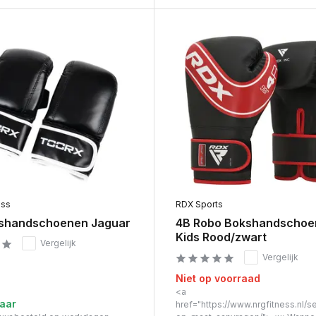
ess
RDX Sports
shandschoenen Jaguar
4B Robo Bokshandschoe
Kids Rood/zwart
Vergelijk
Vergelijk
Niet op voorraad
<a
aar
href="https://www.nrgfitness.nl/s