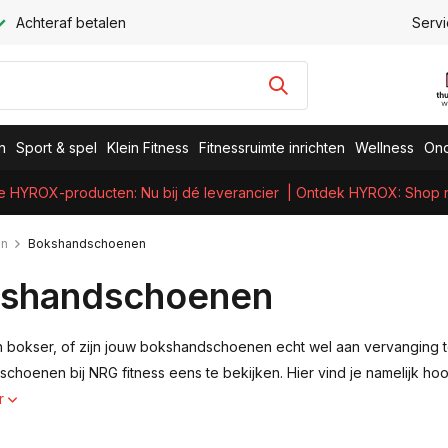
Achteraf betalen
Servi
n
Sport & spel
Klein Fitness
Fitnessruimte inrichten
Wellness
Ond
e HYROX-producten: Nu bij dé leverancier
| Ontdek HYROX: Shop nu
en
Bokshandschoenen
shandschoenen
en bokser, of zijn jouw bokshandschoenen echt wel aan vervanging 
choenen bij NRG fitness eens te bekijken. Hier vind je namelijk 
r