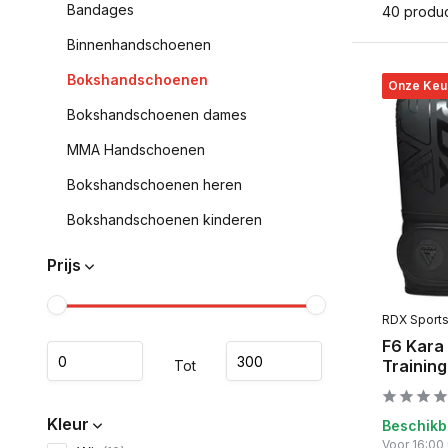
Bandages
40 produ
Binnenhandschoenen
Bokshandschoenen
Onze Keu
Bokshandschoenen dames
MMA Handschoenen
Bokshandschoenen heren
Bokshandschoenen kinderen
Prijs
RDX Sport
F6 Kara
Trainin
Tot
Kleur
Beschikb
Voor 16:00