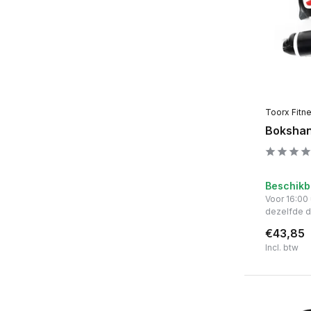
Toorx Fitn
Boksha
Beschikb
Voor 16:00
dezelfde 
€43,85
Incl. btw