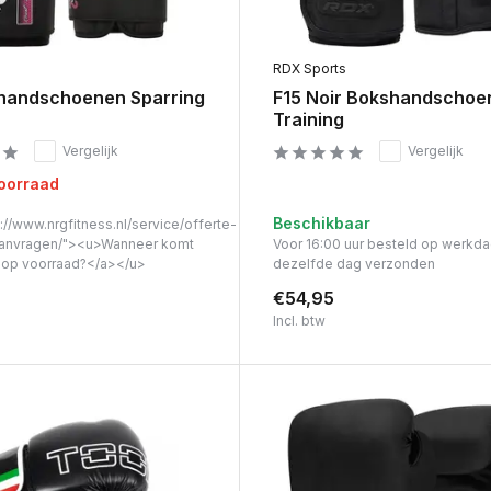
s
RDX Sports
handschoenen Sparring
F15 Noir Bokshandschoe
Training
Vergelijk
Vergelijk
voorraad
Beschikbaar
://www.nrgfitness.nl/service/offerte-
anvragen/"><u>Wanneer komt
Voor 16:00 uur besteld op werkd
t op voorraad?</a></u>
dezelfde dag verzonden
€54,95
Incl. btw