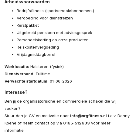
Arbeidsvoorwaarden
Bedrijfsfitness (sportschoolabonnement)
Vergoeding voor dienstreizen
Kerstpakket
Uitgebreid pensioen met adviesgesprek
Personeelskorting op onze producten
Reiskostenvergoeding
Vrijdagmiddagborrel
Werklocatie:
Halsteren (fysiek)
Dienstverband:
Fulltime
Verwachte startdatum:
01-06-2026
Interesse?
Ben jij de organisatorische en commerciële schakel die wij
zoeken?
Stuur dan je CV en motivatie naar
info@nrgfitness.nl
t.a.v. Danny
Koene of neem contact op via
0165-512603
voor meer
informatie.