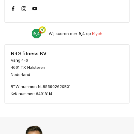
9,4
Wij scoren een
9,4
op
Kiyoh
NRG fitness BV
Vang 4-6
4661 TX Halsteren
Nederland
BTW nummer: NL855902620B01
KvK nummer: 64918114