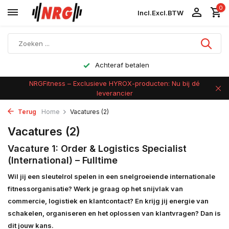
0
Incl.
Excl.
BTW
Achteraf betalen
NRGFitness – Exclusieve HYROX-producten: Nu bij dé
leverancier
Terug
Home
Vacatures (2)
Vacatures (2)
Vacature 1: Order & Logistics Specialist
(International) – Fulltime
Wil jij een sleutelrol spelen in een snelgroeiende internationale
fitnessorganisatie? Werk je graag op het snijvlak van
commercie, logistiek en klantcontact? En krijg jij energie van
schakelen, organiseren en het oplossen van klantvragen? Dan is
dit jouw kans.