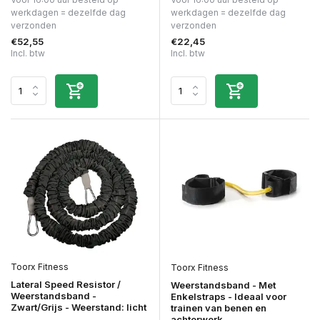
werkdagen = dezelfde dag
werkdagen = dezelfde dag
verzonden
verzonden
€52,55
€22,45
Incl. btw
Incl. btw
Toorx Fitness
Toorx Fitness
Lateral Speed Resistor /
Weerstandsband - Met
Weerstandsband -
Enkelstraps - Ideaal voor
Zwart/Grijs - Weerstand: licht
trainen van benen en
achterwerk