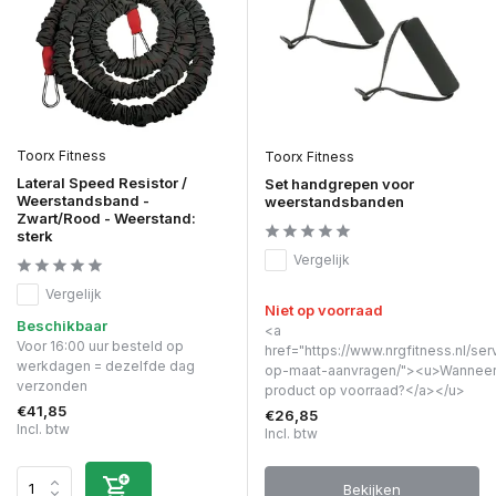
Toorx Fitness
Toorx Fitness
Lateral Speed Resistor /
Set handgrepen voor
Weerstandsband -
weerstandsbanden
Zwart/Rood - Weerstand:
sterk
Vergelijk
Vergelijk
Niet op voorraad
Beschikbaar
<a
Voor 16:00 uur besteld op
href="https://www.nrgfitness.nl/ser
werkdagen = dezelfde dag
op-maat-aanvragen/"><u>Wanneer 
verzonden
product op voorraad?</a></u>
€41,85
€26,85
Incl. btw
Incl. btw
Bekijken