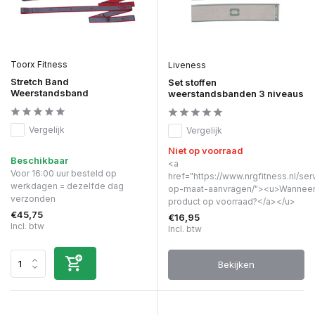
Toorx Fitness
Liveness
Stretch Band
Set stoffen
Weerstandsband
weerstandsbanden 3 niveaus
Vergelijk
Vergelijk
Niet op voorraad
Beschikbaar
<a
Voor 16:00 uur besteld op
href="https://www.nrgfitness.nl/ser
werkdagen = dezelfde dag
op-maat-aanvragen/"><u>Wanneer 
verzonden
product op voorraad?</a></u>
€45,75
€16,95
Incl. btw
Incl. btw
Bekijken