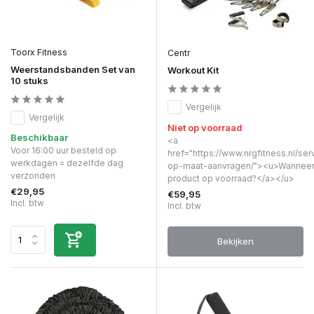
Toorx Fitness
Centr
Weerstandsbanden Set van
Workout Kit
10 stuks
Vergelijk
Vergelijk
Niet op voorraad
Beschikbaar
<a
Voor 16:00 uur besteld op
href="https://www.nrgfitness.nl/ser
werkdagen = dezelfde dag
op-maat-aanvragen/"><u>Wanneer 
verzonden
product op voorraad?</a></u>
€29,95
€59,95
Incl. btw
Incl. btw
Bekijken