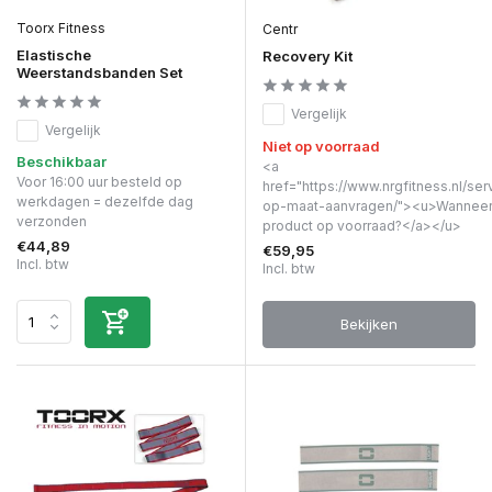
Toorx Fitness
Centr
Elastische
Recovery Kit
Weerstandsbanden Set
Vergelijk
Vergelijk
Niet op voorraad
Beschikbaar
<a
Voor 16:00 uur besteld op
href="https://www.nrgfitness.nl/ser
werkdagen = dezelfde dag
op-maat-aanvragen/"><u>Wanneer 
verzonden
product op voorraad?</a></u>
€44,89
€59,95
Incl. btw
Incl. btw
Bekijken