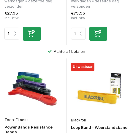
werkdagen = dezelfde dag
werkdagen = dezelfde dag
verzonden
verzonden
€27,95
€79,95
Incl. btw
Incl. btw
Achteraf betalen
Uitwasbaar
Toorx Fitness
Blackroll
Power Bands Resistance
Loop Band - Weerstandsband
Bands