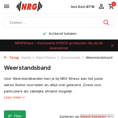
0
Incl.
Excl.
BTW
Achteraf betalen
NRGFitness – Exclusieve HYROX-producten: Nu bij dé
leverancier
Terug
Home
Klein Fitness
Accessoires
Weerstandsband
Weerstandsband
Voor Weerstandbanden ben je bij NRG fitness aan het juiste
adres! Ruime voorraden en altijd snel geleverd. Zowel voor
particuliere als zakelijke afname mogelijk.
Lees meer
Filter
Sorteren op: