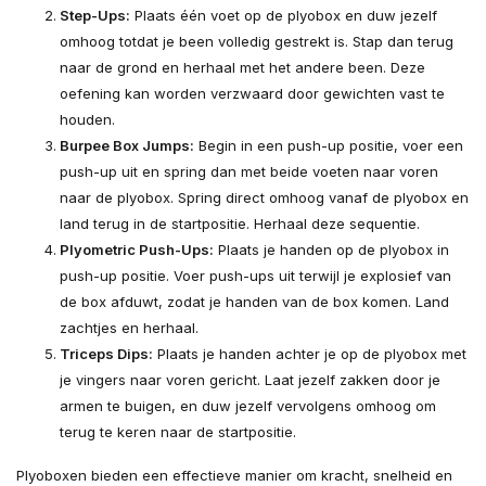
Step-Ups:
Plaats één voet op de plyobox en duw jezelf
omhoog totdat je been volledig gestrekt is. Stap dan terug
naar de grond en herhaal met het andere been. Deze
oefening kan worden verzwaard door gewichten vast te
houden.
Burpee Box Jumps:
Begin in een push-up positie, voer een
push-up uit en spring dan met beide voeten naar voren
naar de plyobox. Spring direct omhoog vanaf de plyobox en
land terug in de startpositie. Herhaal deze sequentie.
Plyometric Push-Ups:
Plaats je handen op de plyobox in
push-up positie. Voer push-ups uit terwijl je explosief van
de box afduwt, zodat je handen van de box komen. Land
zachtjes en herhaal.
Triceps Dips:
Plaats je handen achter je op de plyobox met
je vingers naar voren gericht. Laat jezelf zakken door je
armen te buigen, en duw jezelf vervolgens omhoog om
terug te keren naar de startpositie.
Plyoboxen bieden een effectieve manier om kracht, snelheid en