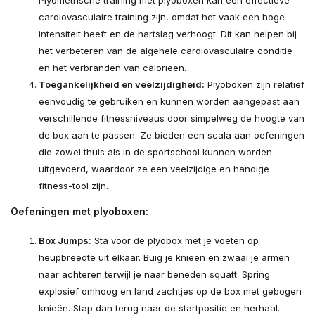
Plyometrische training met plyoboxen kan een effectieve
cardiovasculaire training zijn, omdat het vaak een hoge
intensiteit heeft en de hartslag verhoogt. Dit kan helpen bij
het verbeteren van de algehele cardiovasculaire conditie
en het verbranden van calorieën.
Toegankelijkheid en veelzijdigheid:
Plyoboxen zijn relatief
eenvoudig te gebruiken en kunnen worden aangepast aan
verschillende fitnessniveaus door simpelweg de hoogte van
de box aan te passen. Ze bieden een scala aan oefeningen
die zowel thuis als in de sportschool kunnen worden
uitgevoerd, waardoor ze een veelzijdige en handige
fitness-tool zijn.
Oefeningen met plyoboxen:
Box Jumps:
Sta voor de plyobox met je voeten op
heupbreedte uit elkaar. Buig je knieën en zwaai je armen
naar achteren terwijl je naar beneden squatt. Spring
explosief omhoog en land zachtjes op de box met gebogen
knieën. Stap dan terug naar de startpositie en herhaal.