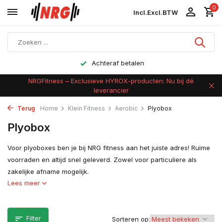
0
Incl.
Excl.
BTW
Achteraf betalen
NRGFitness – Exclusieve HYROX-producten: Nu bij dé
leverancier
Terug
Home
Klein Fitness
Aerobic
Plyobox
Plyobox
Voor plyoboxes ben je bij NRG fitness aan het juiste adres! Ruime
voorraden en altijd snel geleverd. Zowel voor particuliere als
zakelijke afname mogelijk.
Lees meer
Filter
Sorteren op: