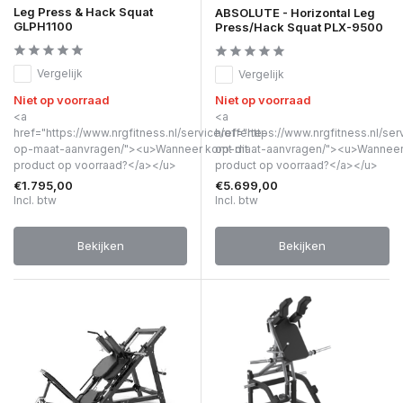
Leg Press & Hack Squat
ABSOLUTE - Horizontal Leg
GLPH1100
Press/Hack Squat PLX-9500
Vergelijk
Vergelijk
Niet op voorraad
Niet op voorraad
<a
<a
href="https://www.nrgfitness.nl/service/offerte-
href="https://www.nrgfitness.nl/ser
op-maat-aanvragen/"><u>Wanneer komt dit
op-maat-aanvragen/"><u>Wanneer 
product op voorraad?</a></u>
product op voorraad?</a></u>
€1.795,00
€5.699,00
Incl. btw
Incl. btw
Bekijken
Bekijken