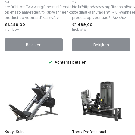
<a
<a
href="https://www.nrgfitness.nl/service/offerte-
href="https://www.nrgfitness.nl/ser
op-maat-aanvragen/"><u>Wanneer komt dit
op-maat-aanvragen/"><u>Wanneer 
product op voorraad?</a></u>
product op voorraad?</a></u>
€1.499,00
€1.499,00
Incl. btw
Incl. btw
Bekijken
Bekijken
Achteraf betalen
Body-Solid
Toorx Professional