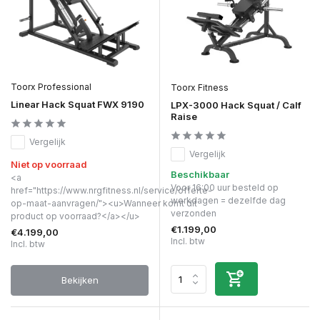
Toorx Professional
Toorx Fitness
Linear Hack Squat FWX 9190
LPX-3000 Hack Squat / Calf
Raise
Vergelijk
Vergelijk
Niet op voorraad
Beschikbaar
<a
Voor 16:00 uur besteld op
href="https://www.nrgfitness.nl/service/offerte-
werkdagen = dezelfde dag
op-maat-aanvragen/"><u>Wanneer komt dit
verzonden
product op voorraad?</a></u>
€1.199,00
€4.199,00
Incl. btw
Incl. btw
Bekijken