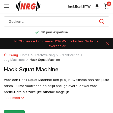
0
Incl.
Excl.
BTW
Achteraf betalen
NRGFitness – Exclusieve HYROX-producten: Nu bij dé
leverancier
Terug
Home
Krachttraining
Krachtstation
Leg Machines
Hack Squat Machine
Hack Squat Machine
Voor een Hack Squat Machine ben je bij NRG fitness aan het juiste
adres! Ruime voorraden en altijd snel geleverd. Zowel voor
particuliere als zakelijke afname mogelijk.
Lees meer