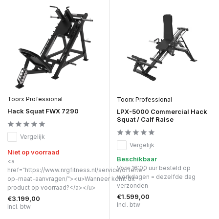
Toorx Professional
Toorx Professional
Hack Squat FWX 7290
LPX-5000 Commercial Hack
Squat / Calf Raise
Vergelijk
Vergelijk
Niet op voorraad
Beschikbaar
<a
Voor 16:00 uur besteld op
href="https://www.nrgfitness.nl/service/offerte-
werkdagen = dezelfde dag
op-maat-aanvragen/"><u>Wanneer komt dit
verzonden
product op voorraad?</a></u>
€1.599,00
€3.199,00
Incl. btw
Incl. btw