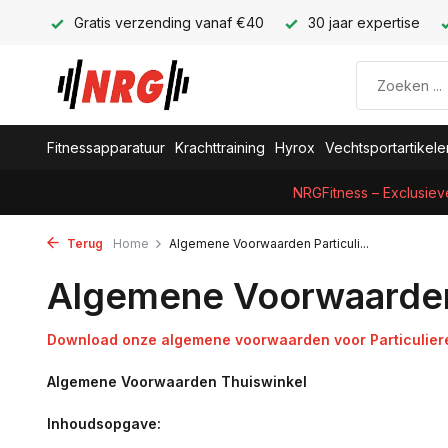
Gratis verzending vanaf €40
30 jaar expertise
Fitnessapparatuur
Krachttraining
Hyrox
Vechtsportartikele
NRGFitness – Exclusiev
Terug
Home
Algemene Voorwaarden Particuli...
Algemene Voorwaarden 
Download onze algemene voorwaarden voor Particulier
Algemene Voorwaarden Thuiswinkel
Inhoudsopgave: