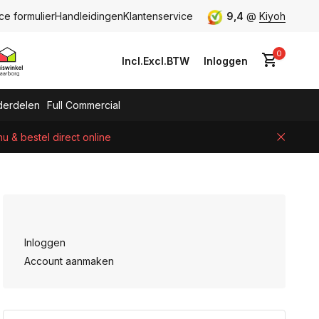
ce formulier
Handleidingen
Klantenservice
9,4
@
Kiyoh
0
Incl.
Excl.
BTW
Inloggen
erdelen
Full Commercial
 & bestel direct online
Account aanmaken
Inloggen
Account aanmaken