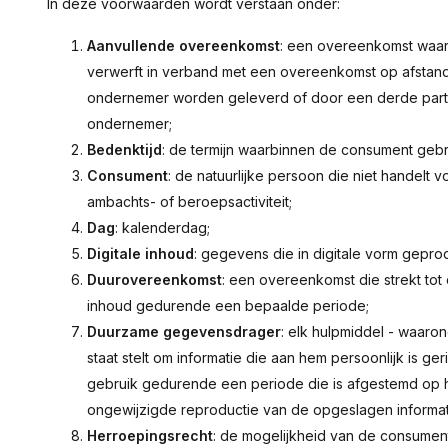
In deze voorwaarden wordt verstaan onder:
Aanvullende overeenkomst
: een overeenkomst waarb
verwerft in verband met een overeenkomst op afstand
ondernemer worden geleverd of door een derde partij
ondernemer;
Bedenktijd
: de termijn waarbinnen de consument gebr
Consument
: de natuurlijke persoon die niet handelt 
ambachts- of beroepsactiviteit;
Dag
: kalenderdag;
Digitale inhoud
: gegevens die in digitale vorm gepr
Duurovereenkomst
: een overeenkomst die strekt tot
inhoud gedurende een bepaalde periode;
Duurzame gegevensdrager
: elk hulpmiddel - waar
staat stelt om informatie die aan hem persoonlijk is g
gebruik gedurende een periode die is afgestemd op h
ongewijzigde reproductie van de opgeslagen informat
Herroepingsrecht
: de mogelijkheid van de consumen