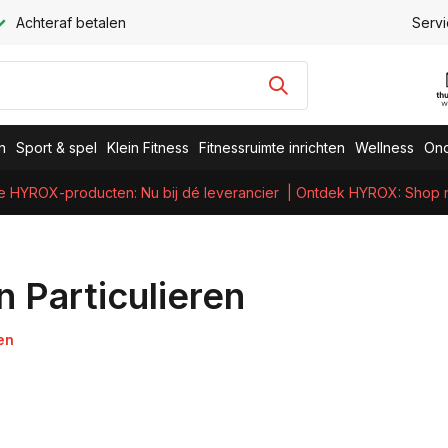
Achteraf betalen
Servi
n
Sport & spel
Klein Fitness
Fitnessruimte inrichten
Wellness
Ond
e HYROX-producten: Nu bij dé leverancier
| Ontdek HYROX: Shop nu
Particulieren
en