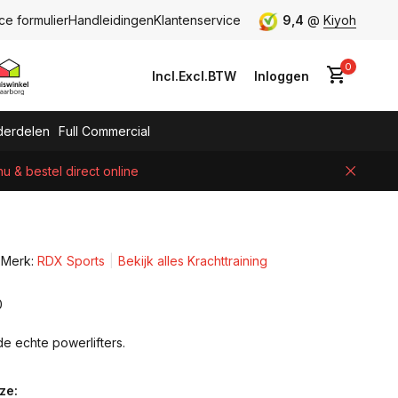
ce formulier
Handleidingen
Klantenservice
9,4
@
Kiyoh
0
Incl.
Excl.
BTW
Inloggen
erdelen
Full Commercial
 & bestel direct online
Account aanmaken
Merk:
RDX Sports
Bekijk alles Krachttraining
0
e echte powerlifters.
ze: