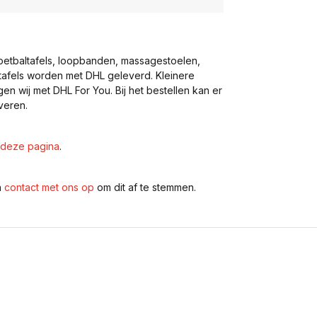
voetbaltafels, loopbanden, massagestoelen,
eltafels worden met DHL geleverd. Kleinere
gen wij met DHL For You. Bij het bestellen kan er
veren.
deze pagina
.
n
contact met ons op
om dit af te stemmen.