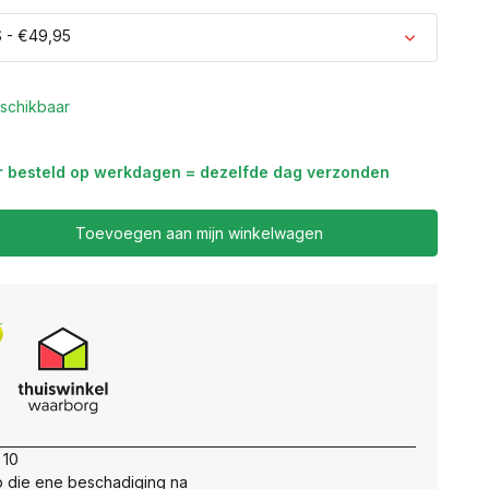
S - €49,95
schikbaar
r besteld op werkdagen = dezelfde dag verzonden
Uitverkocht
Toevoegen aan mijn winkelwagen
 10
 die ene beschadiging na