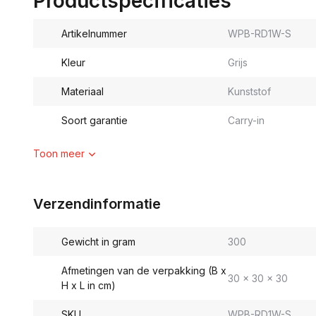
Productspecificaties
Artikelnummer
WPB-RD1W-S
Kleur
Grijs
Materiaal
Kunststof
Soort garantie
Carry-in
Toon meer
Verzendinformatie
Gewicht in gram
300
Afmetingen van de verpakking (B x
30 x 30 x 30
H x L in cm)
SKU
WPB-RD1W-S