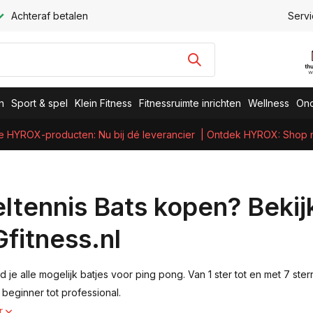
Achteraf betalen
Servi
n
Sport & spel
Klein Fitness
Fitnessruimte inrichten
Wellness
Ond
e HYROX-producten: Nu bij dé leverancier
| Ontdek HYROX: Shop nu
eltennis Bats kopen? Bekijk
fitness.nl
nd je alle mogelijk batjes voor ping pong. Van 1 ster tot en met 7 ste
 beginner tot professional.
r