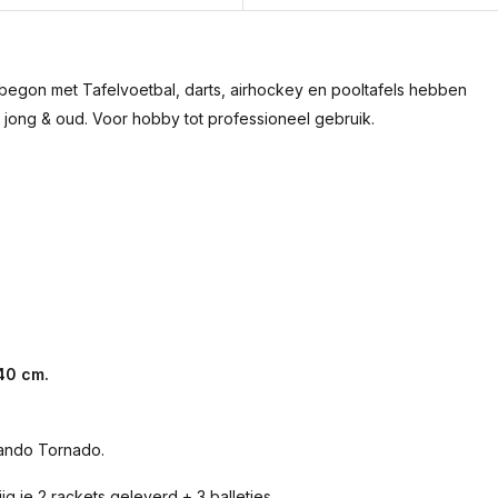
 begon met Tafelvoetbal, darts, airhockey en pooltafels hebben
 jong & oud. Voor hobby tot professioneel gebruik.
40 cm.
lando Tornado.
ijg je 2 rackets geleverd + 3 balletjes.