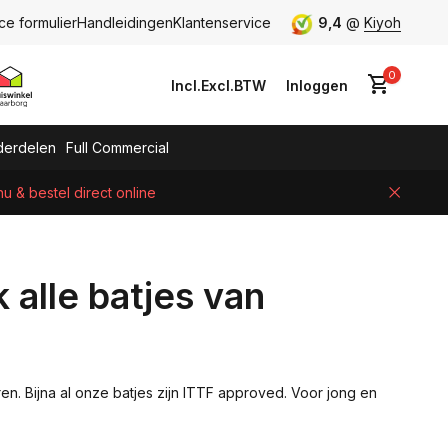
ce formulier
Handleidingen
Klantenservice
9,4
@
Kiyoh
0
Incl.
Excl.
BTW
Inloggen
erdelen
Full Commercial
 & bestel direct online
Account aanmaken
 alle batjes van
rren. Bijna al onze batjes zijn ITTF approved. Voor jong en