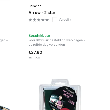
Garlando
Arrow - 2 star
Vergelijk
Beschikbaar
agen =
Voor 16:00 uur besteld op werkdagen =
dezelfde dag verzonden
€27,80
Incl. btw