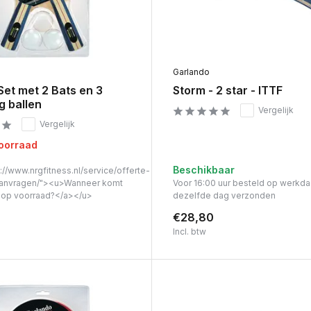
Garlando
Set met 2 Bats en 3
Storm - 2 star - ITTF
g ballen
Vergelijk
Vergelijk
voorraad
Beschikbaar
://www.nrgfitness.nl/service/offerte-
anvragen/"><u>Wanneer komt
Voor 16:00 uur besteld op werkd
t op voorraad?</a></u>
dezelfde dag verzonden
€28,80
Incl. btw