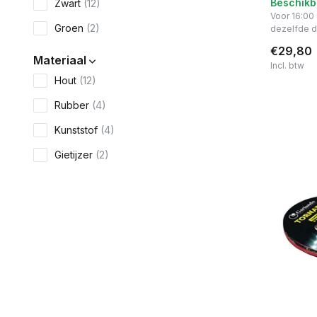
Beschikb
Zwart
(12)
Voor 16:00
Groen
(2)
dezelfde 
€29,80
Materiaal
Incl. btw
Hout
(12)
Rubber
(4)
Kunststof
(4)
Gietijzer
(2)