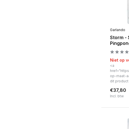
Garlando
Storm - 
Pingpon
Niet op 
<a
href="https
op-maat-a
dit produc
€37,80
Incl. btw