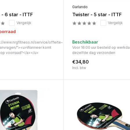
Garlando
- 6 star - ITTF
Twister - 5 star - ITTF
Vergelijk
Vergelijk
voorraad
Beschikbaar
://www.nrgfitness.nl/service/offerte-
anvragen/"><u>Wanneer komt
Voor 16:00 uur besteld op werkd
t op voorraad?</a></u>
dezelfde dag verzonden
€34,80
Incl. btw