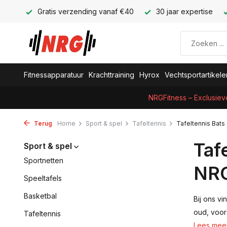
Gratis verzending vanaf €40
30 jaar expertise
Fitnessapparatuur
Krachttraining
Hyrox
Vechtsportartikele
NRGFitness – Exclusiev
Terug
Home
Sport & spel
Tafeltennis
Tafeltennis Bats
Taf
Sport & spel
Sportnetten
NRG
Speeltafels
Basketbal
Bij ons vi
oud, voor
Tafeltennis
Lees mee