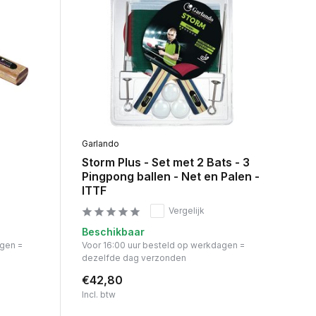
Garlando
Storm Plus - Set met 2 Bats - 3
Pingpong ballen - Net en Palen -
ITTF
Vergelijk
Beschikbaar
agen =
Voor 16:00 uur besteld op werkdagen =
dezelfde dag verzonden
€42,80
Incl. btw