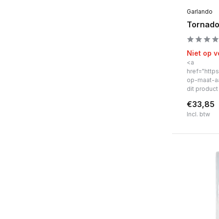
Garlando
Tornado 
Niet op 
<a
href="https
op-maat-a
dit produc
€33,85
Incl. btw