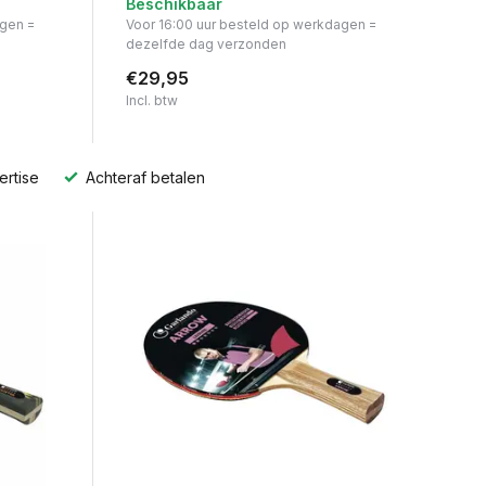
Beschikbaar
agen =
Voor 16:00 uur besteld op werkdagen =
dezelfde dag verzonden
€29,95
Incl. btw
ertise
Achteraf betalen