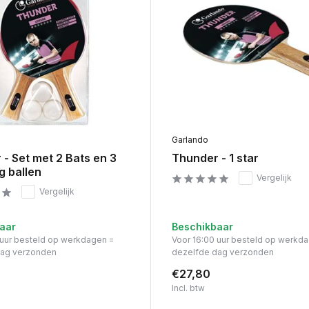
Garlando
- Set met 2 Bats en 3
Thunder - 1 star
g ballen
Vergelijk
Vergelijk
aar
Beschikbaar
 uur besteld op werkdagen =
Voor 16:00 uur besteld op werkd
dag verzonden
dezelfde dag verzonden
€27,80
Incl. btw