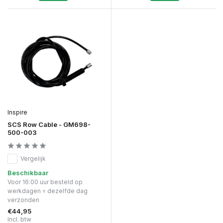
Inspire
SCS Row Cable - GM698-
500-003
Vergelijk
Beschikbaar
Voor 16:00 uur besteld op
werkdagen = dezelfde dag
verzonden
€44,95
Incl. btw