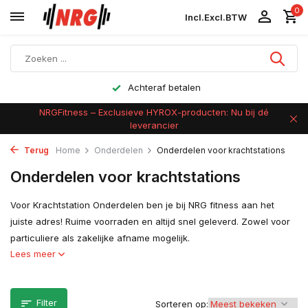
0
Incl.
Excl.
BTW
Achteraf betalen
NRGFitness – Exclusieve HYROX-producten: Nu bij dé
leverancier
Terug
Home
Onderdelen
Onderdelen voor krachtstations
Onderdelen voor krachtstations
Voor Krachtstation Onderdelen ben je bij NRG fitness aan het
juiste adres! Ruime voorraden en altijd snel geleverd. Zowel voor
particuliere als zakelijke afname mogelijk.
Lees meer
Filter
Sorteren op: