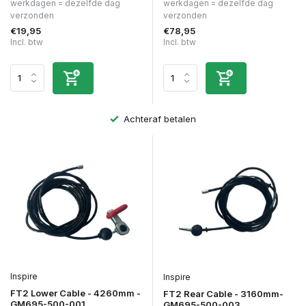
werkdagen = dezelfde dag
werkdagen = dezelfde dag
verzonden
verzonden
€19,95
€78,95
Incl. btw
Incl. btw
Achteraf betalen
Inspire
Inspire
FT2 Lower Cable - 4260mm -
FT2 Rear Cable - 3160mm-
GM695-500-001
GM695-500-003