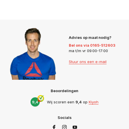
Advies op maat nodig?
Bel ons via 0165-512603
ma t/m vr 09:00-17:00
Stuur ons een e-mail
Beoordelingen
9,4
Wij scoren een
9,4
op
Kiyoh
Socials