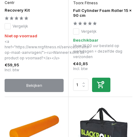
Centr
Toorx Fitness
Recovery Kit
Full Cylinder Foam Roller 15 x
90 cm
Vergelijk
Vergelijk
Niet op voorraad
Beschikbaar
<a
Voor 16:00 uur besteld op
href="https://www.nrgfitness.nl/service/offerte-
werkdagen = dezelfde dag
op-maat-aanvragen/"><u>Wanneer komt dit
verzonden
product op voorraad?</a></u>
€40,85
€59,95
Incl. btw
Incl. btw
Bekijken