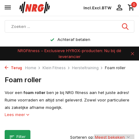
0
Incl.
Excl.
BTW
Achteraf betalen
NRGFitness – Exclusieve HYROX-producten: Nu bij dé
leverancier
Terug
Home
Klein Fitness
Hersteltraining
Foam roller
Foam roller
Voor een
foam roller
ben je bij NRG fitness aan het juiste adres!
Ruime voorraden en altijd snel geleverd. Zowel voor particuliere
als zakelijke afname mogelijk.
Lees meer
Filter
Sorteren op: