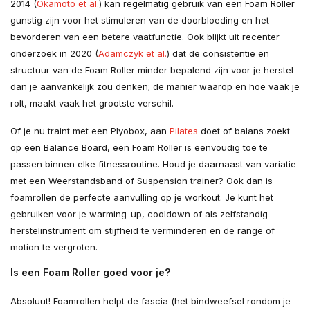
2014 (
Okamoto et al.
) kan regelmatig gebruik van een Foam Roller
gunstig zijn voor het stimuleren van de doorbloeding en het
bevorderen van een betere vaatfunctie. Ook blijkt uit recenter
onderzoek in 2020 (
Adamczyk et al.
) dat de consistentie en
structuur van de Foam Roller minder bepalend zijn voor je herstel
dan je aanvankelijk zou denken; de manier waarop en hoe vaak je
rolt, maakt vaak het grootste verschil.
Of je nu traint met een Plyobox, aan
Pilates
doet of balans zoekt
op een Balance Board, een Foam Roller is eenvoudig toe te
passen binnen elke fitnessroutine. Houd je daarnaast van variatie
met een Weerstandsband of Suspension trainer? Ook dan is
foamrollen de perfecte aanvulling op je workout. Je kunt het
gebruiken voor je warming-up, cooldown of als zelfstandig
herstelinstrument om stijfheid te verminderen en de range of
motion te vergroten.
Is een Foam Roller goed voor je?
Absoluut! Foamrollen helpt de fascia (het bindweefsel rondom je