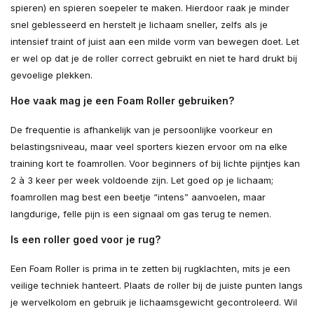
spieren) en spieren soepeler te maken. Hierdoor raak je minder
snel geblesseerd en herstelt je lichaam sneller, zelfs als je
intensief traint of juist aan een milde vorm van bewegen doet. Let
er wel op dat je de roller correct gebruikt en niet te hard drukt bij
gevoelige plekken.
Hoe vaak mag je een Foam Roller gebruiken?
De frequentie is afhankelijk van je persoonlijke voorkeur en
belastingsniveau, maar veel sporters kiezen ervoor om na elke
training kort te foamrollen. Voor beginners of bij lichte pijntjes kan
2 à 3 keer per week voldoende zijn. Let goed op je lichaam;
foamrollen mag best een beetje “intens” aanvoelen, maar
langdurige, felle pijn is een signaal om gas terug te nemen.
Is een roller goed voor je rug?
Een Foam Roller is prima in te zetten bij rugklachten, mits je een
veilige techniek hanteert. Plaats de roller bij de juiste punten langs
je wervelkolom en gebruik je lichaamsgewicht gecontroleerd. Wil