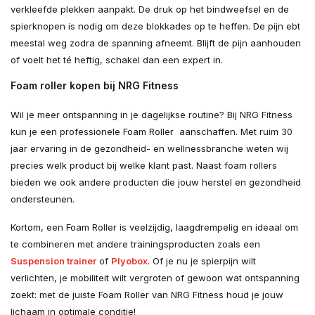
verkleefde plekken aanpakt. De druk op het bindweefsel en de
spierknopen is nodig om deze blokkades op te heffen. De pijn ebt
meestal weg zodra de spanning afneemt. Blijft de pijn aanhouden
of voelt het té heftig, schakel dan een expert in.
Foam roller kopen bij NRG Fitness
Wil je meer ontspanning in je dagelijkse routine? Bij NRG Fitness
kun je een professionele Foam Roller aanschaffen. Met ruim 30
jaar ervaring in de gezondheid- en wellnessbranche weten wij
precies welk product bij welke klant past. Naast foam rollers
bieden we ook andere producten die jouw herstel en gezondheid
ondersteunen.
Kortom, een Foam Roller is veelzijdig, laagdrempelig en ideaal om
te combineren met andere trainingsproducten zoals een
Suspension trainer
of
Plyobox
. Of je nu je spierpijn wilt
verlichten, je mobiliteit wilt vergroten of gewoon wat ontspanning
zoekt: met de juiste Foam Roller van NRG Fitness houd je jouw
lichaam in optimale conditie!