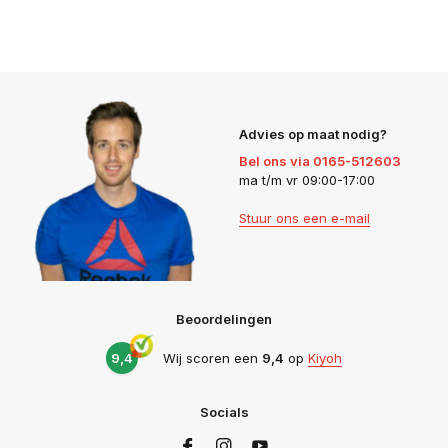
Advies op maat nodig?
Bel ons via 0165-512603
ma t/m vr 09:00-17:00
Stuur ons een e-mail
Beoordelingen
9,4
Wij scoren een
9,4
op
Kiyoh
Socials