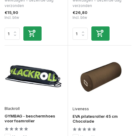
werkdagen = dezelfde dag
werkdagen = dezelfde dag
verzonden
verzonden
€15,90
€26,80
Incl. btw
Incl. btw
Blackroll
Liveness
GYMBAG - beschermhoes
EVA pilatesroller 45 cm
voor foamroller
Chocolade