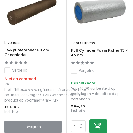
Liveness
Toorx Fitness
EVA pilatesroller 90 cm
Full Cylinder Foam Roller 15 x
Chocolade
45 cm
Vergelijk
Vergelijk
Niet op voorraad
Beschikbaar
<a
Voor 16:00 uur besteld op
href="https://www.nrgfitness.nl/service/offerte-
werkdagen = dezelfde dag
op-maat-aanvragen/"><u>Wanneer komt dit
verzonden
product op voorraad?</a></u>
€44,75
€39,95
Incl. btw
Incl. btw
Bekijken