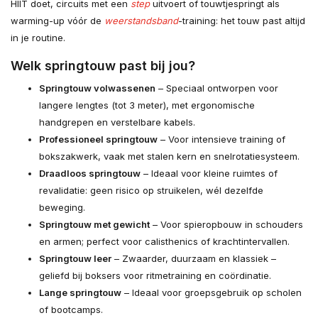
HIIT doet, circuits met een
step
uitvoert of touwtjespringt als
warming-up vóór de
weerstandsband
-training: het touw past altijd
in je routine.
Welk springtouw past bij jou?
Springtouw volwassenen
– Speciaal ontworpen voor
langere lengtes (tot 3 meter), met ergonomische
handgrepen en verstelbare kabels.
Professioneel springtouw
– Voor intensieve training of
bokszakwerk, vaak met stalen kern en snelrotatiesysteem.
Draadloos springtouw
– Ideaal voor kleine ruimtes of
revalidatie: geen risico op struikelen, wél dezelfde
beweging.
Springtouw met gewicht
– Voor spieropbouw in schouders
en armen; perfect voor calisthenics of krachtintervallen.
Springtouw leer
– Zwaarder, duurzaam en klassiek –
geliefd bij boksers voor ritmetraining en coördinatie.
Lange springtouw
– Ideaal voor groepsgebruik op scholen
of bootcamps.