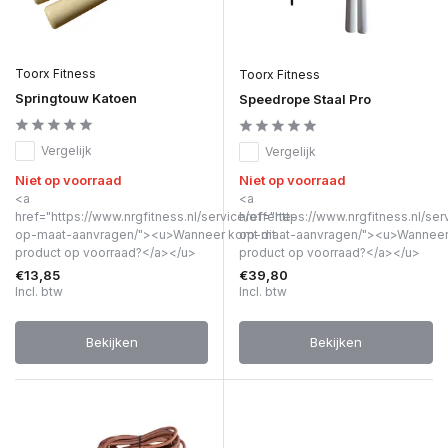
Toorx Fitness
Toorx Fitness
Springtouw Katoen
Speedrope Staal Pro
Vergelijk
Vergelijk
Niet op voorraad
Niet op voorraad
<a
<a
href="https://www.nrgfitness.nl/service/offerte-
href="https://www.nrgfitness.nl/ser
op-maat-aanvragen/"><u>Wanneer komt dit
op-maat-aanvragen/"><u>Wanneer 
product op voorraad?</a></u>
product op voorraad?</a></u>
€13,85
€39,80
Incl. btw
Incl. btw
Bekijken
Bekijken