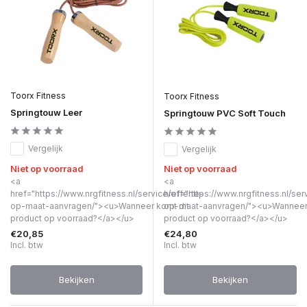
Toorx Fitness
Toorx Fitness
Springtouw Leer
Springtouw PVC Soft Touch
Vergelijk
Vergelijk
Niet op voorraad
Niet op voorraad
<a
<a
href="https://www.nrgfitness.nl/service/offerte-
href="https://www.nrgfitness.nl/ser
op-maat-aanvragen/"><u>Wanneer komt dit
op-maat-aanvragen/"><u>Wanneer 
product op voorraad?</a></u>
product op voorraad?</a></u>
€20,85
€24,80
Incl. btw
Incl. btw
Bekijken
Bekijken