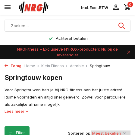
0
Incl.
Excl.
BTW
Achteraf betalen
NRGFitness – Exclusieve HYROX-producten: Nu bij dé
leverancier
Terug
Home
Klein Fitness
Aerobic
Springtouw
Springtouw kopen
Voor Springtouwen ben je bij NRG fitness aan het juiste adres!
Ruime voorraden en altijd snel geleverd. Zowel voor particuliere
als zakelijke afname mogelijk.
Lees meer
Filter
Sorteren op: