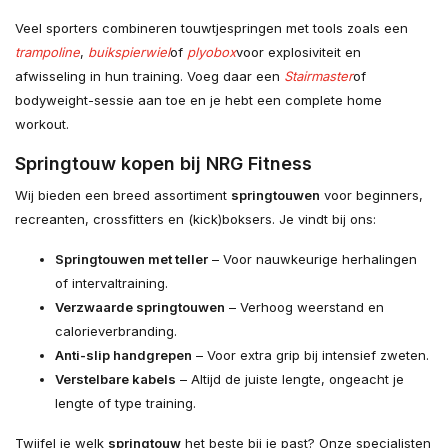
Veel sporters combineren touwtjespringen met tools zoals een
trampoline
,
buikspierwiel
of
plyobox
voor explosiviteit en
afwisseling in hun training. Voeg daar een
Stairmaster
of
bodyweight-sessie aan toe en je hebt een complete home
workout.
Springtouw kopen bij NRG Fitness
Wij bieden een breed assortiment
springtouwen
voor beginners,
recreanten, crossfitters en (kick)boksers. Je vindt bij ons:
Springtouwen met teller
– Voor nauwkeurige herhalingen
of intervaltraining.
Verzwaarde springtouwen
– Verhoog weerstand en
calorieverbranding.
Anti-slip handgrepen
– Voor extra grip bij intensief zweten.
Verstelbare kabels
– Altijd de juiste lengte, ongeacht je
lengte of type training.
Twijfel je welk
springtouw
het beste bij je past? Onze specialisten