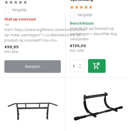
Vergelijk
Vergelijk
Niet op voorraad
Beschikbaar
<a
Voor 16:00 uur besteld op
href="https://www.nrgfitness.nl/service/offerte-
werkdagen = dezelfde dag
op-maat-aanvragen/"><u>Wanneer komt dit
verzonden
product op voorraad?</a></u>
€139,00
€99,95
Incl. btw
Incl. btw
Bekijken