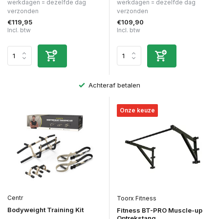
werkdagen = dezelfde dag
werkdagen = dezelfde dag
verzonden
verzonden
€119,95
€109,90
Incl. btw
Incl. btw
Achteraf betalen
Onze keuze
Centr
Toorx Fitness
Bodyweight Training Kit
Fitness BT-PRO Muscle-up
Optrekstang