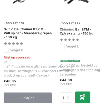
Toorx Fitness
Toorx Fitness
3-in-1 Deurtrainer BTP M -
Chinning Bar BTM -
Pull up bar - Meerdere grepen
Optrekstang - 150 kg
- 100 kg
Vergelijk
Vergelijk
Niet op voorraad
Beschikbaar
<a
Voor 16:00 uur besteld op
href="https://www.nrgfitness.nl/service/offerte-
werkdagen = dezelfde dag
op-maat-aanvragen/"><u>Wanneer komt dit
verzonden
product op voorraad?</a></u>
€44,90
€48,85
Incl. btw
Incl. btw
Bekijken