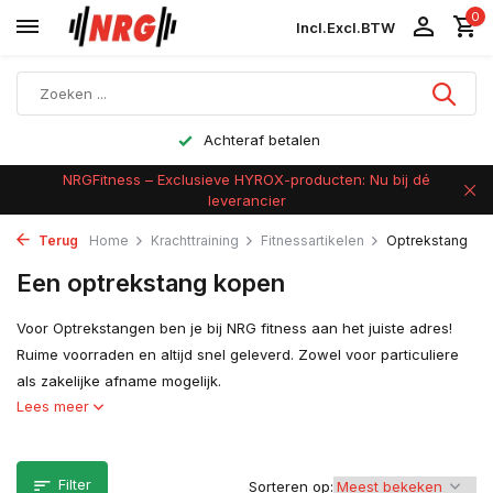
0
Incl.
Excl.
BTW
Achteraf betalen
NRGFitness – Exclusieve HYROX-producten: Nu bij dé
leverancier
Terug
Home
Krachttraining
Fitnessartikelen
Optrekstang
Een optrekstang kopen
Voor Optrekstangen ben je bij NRG fitness aan het juiste adres!
Ruime voorraden en altijd snel geleverd. Zowel voor particuliere
als zakelijke afname mogelijk.
Lees meer
Filter
Sorteren op: