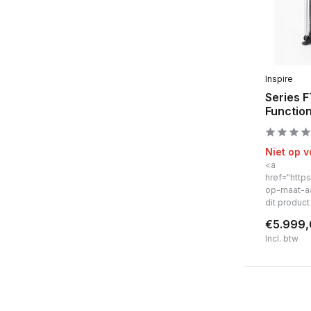
Inspire
Series 
Function
Niet op 
<a
href="https
op-maat-a
dit produc
€5.999
Incl. btw