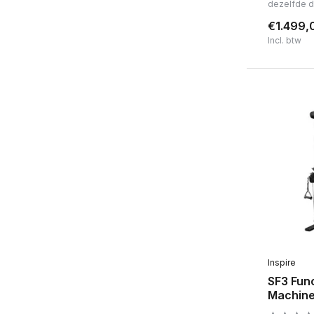
dezelfde 
€1.499,
Incl. btw
Inspire
SF3 Func
Machin