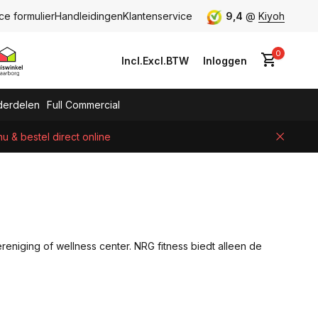
ce formulier
Handleidingen
Klantenservice
9,4
@
Kiyoh
0
Incl.
Excl.
BTW
Inloggen
erdelen
Full Commercial
 & bestel direct online
Account aanmaken
ereniging of wellness center. NRG fitness biedt alleen de