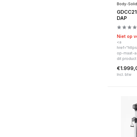
Body-Soli
30mm
(1)
GDCC210 
DAP
Hartslagfunctie
Nee
(1)
Niet op 
Bluetooth
<a
href="https
Ja
(1)
op-maat-a
dit produc
Nee
(2)
€1.999,
Incl. btw