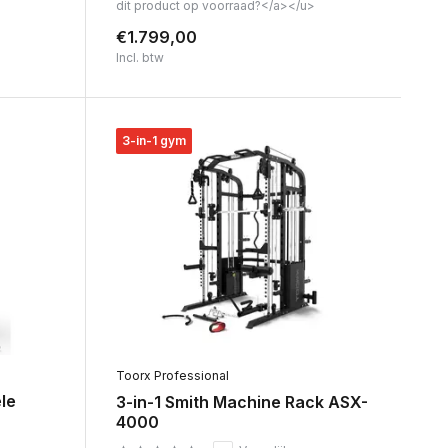
dit product op voorraad?</a></u>
€1.799,00
Incl. btw
3-in-1 gym
Toorx Professional
le
3-in-1 Smith Machine Rack ASX-
4000