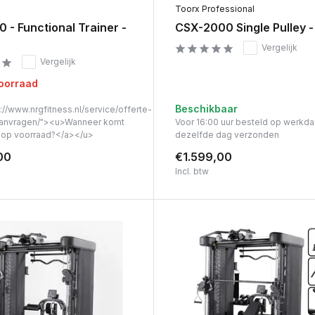
d
Toorx Professional
- Functional Trainer -
CSX-2000 Single Pulley -
Vergelijk
Vergelijk
voorraad
Beschikbaar
://www.nrgfitness.nl/service/offerte-
anvragen/"><u>Wanneer komt
Voor 16:00 uur besteld op werkd
t op voorraad?</a></u>
dezelfde dag verzonden
00
€1.599,00
Incl. btw