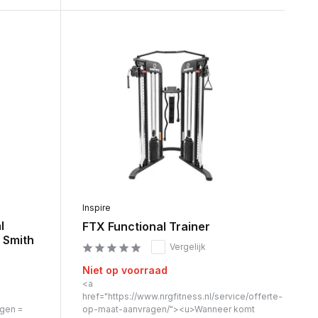
Inspire
l
FTX Functional Trainer
d Smith
Vergelijk
Niet op voorraad
<a
href="https://www.nrgfitness.nl/service/offerte-
agen =
op-maat-aanvragen/"><u>Wanneer komt