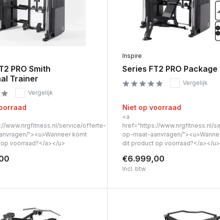
Inspire
FT2 PRO Smith
Series FT2 PRO Package
al Trainer
Vergelijk
Vergelijk
voorraad
Niet op voorraad
<a
://www.nrgfitness.nl/service/offerte-
href="https://www.nrgfitness.nl/s
anvragen/"><u>Wanneer komt
op-maat-aanvragen/"><u>Wanne
t op voorraad?</a></u>
dit product op voorraad?</a></u>
,00
€6.999,00
Incl. btw