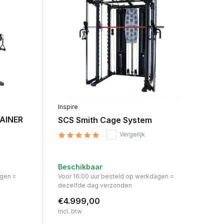
Inspire
AINER
SCS Smith Cage System
Vergelijk
Beschikbaar
agen =
Voor 16:00 uur besteld op werkdagen =
dezelfde dag verzonden
€4.999,00
Incl. btw