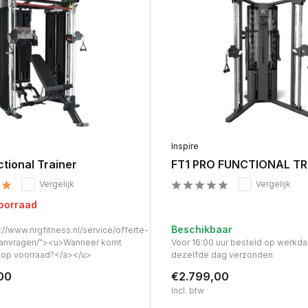
Inspire
tional Trainer
FT1 PRO FUNCTIONAL TR
Vergelijk
Vergelijk
voorraad
Beschikbaar
://www.nrgfitness.nl/service/offerte-
anvragen/"><u>Wanneer komt
Voor 16:00 uur besteld op werkd
t op voorraad?</a></u>
dezelfde dag verzonden
00
€2.799,00
Incl. btw