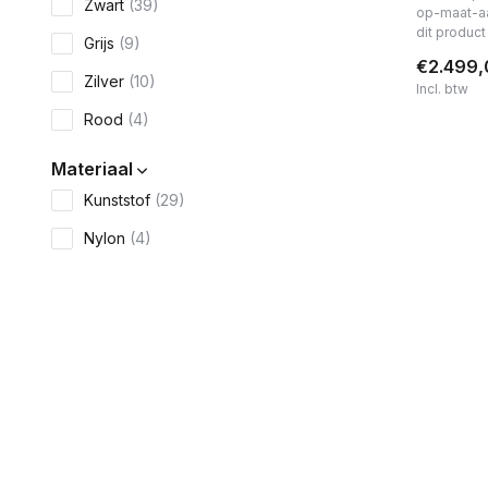
Zwart
(39)
op-maat-a
dit produc
Grijs
(9)
€2.499,
Zilver
(10)
Incl. btw
Rood
(4)
Materiaal
Kunststof
(29)
Nylon
(4)
Metaal/staal
(39)
Foam
(2)
Rubber
(1)
Geschikt voor diameter
50mm
(5)
25.4mm
(1)