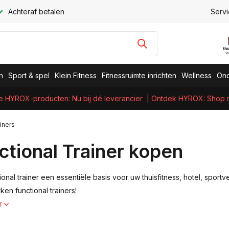
Achteraf betalen
Servi
n
Sport & spel
Klein Fitness
Fitnessruimte inrichten
Wellness
Ond
e HYROX-producten: Nu bij dé leverancier
| Ontdek HYROX: Shop nu
iners
ctional Trainer kopen
onal trainer een essentiële basis voor uw thuisfitness, hotel, sportv
en functional trainers!
r