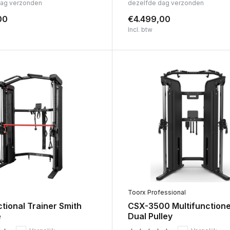
dag verzonden
dezelfde dag verzonden
00
€4.499,00
Incl. btw
Toorx Professional
tional Trainer Smith
CSX-3500 Multifunctione
e
Dual Pulley