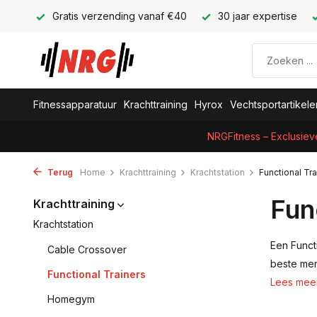
Gratis verzending vanaf €40
30 jaar expertise
Fitnessapparatuur
Krachttraining
Hyrox
Vechtsportartikele
NRGFitness – Exclusiev
Terug
Home
Krachttraining
Krachtstation
Functional Tra
Fun
Krachttraining
Krachtstation
Een Functi
Cable Crossover
beste merk
Functional Trainers
Lees mee
Homegym