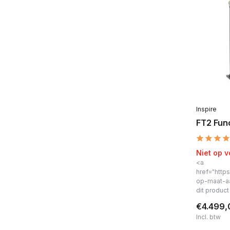
Inspire
FT2 Func
Niet op 
<a
href="https
op-maat-a
dit produc
€4.499,
Incl. btw