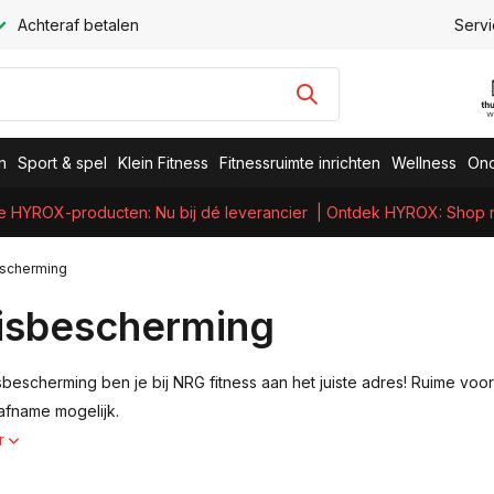
Achteraf betalen
Servi
n
Sport & spel
Klein Fitness
Fitnessruimte inrichten
Wellness
Ond
e HYROX-producten: Nu bij dé leverancier
| Ontdek HYROX: Shop nu
escherming
isbescherming
bescherming ben je bij NRG fitness aan het juiste adres! Ruime voorr
 afname mogelijk.
r