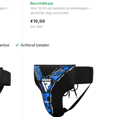
Beschikbaar
agen =
Voor 16:00 uur besteld op werkdagen =
dezelfde dag verzonden
€19,99
Incl. btw
ertise
Achteraf betalen