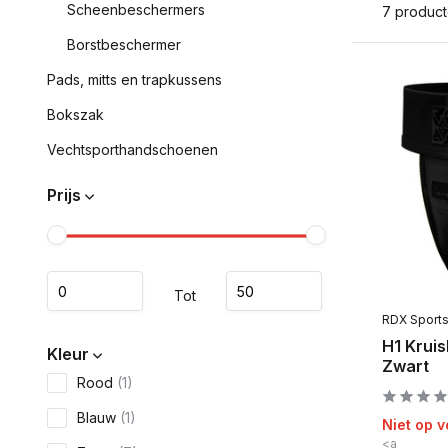
Scheenbeschermers
7 produc
Borstbeschermer
Pads, mitts en trapkussens
Bokszak
Vechtsporthandschoenen
Prijs
Tot
RDX Sport
H1 Krui
Kleur
Zwart
Rood
(1)
Blauw
(1)
Niet op 
<a