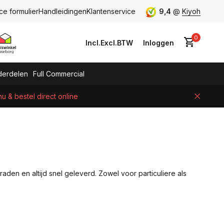
ce formulier
Handleidingen
Klantenservice
9,4
@
Kiyoh
0
Incl.
Excl.
BTW
Inloggen
erdelen
Full Commercial
 & bestel direct online
Account aanmaken
aden en altijd snel geleverd. Zowel voor particuliere als