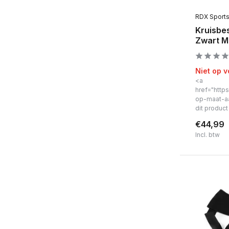
RDX Sport
Kruisbe
Zwart M
Niet op 
<a
href="https
op-maat-a
dit produc
€44,99
Incl. btw