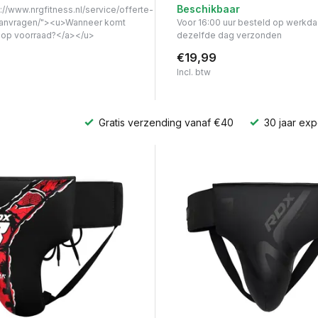
Beschikbaar
://www.nrgfitness.nl/service/offerte-
anvragen/"><u>Wanneer komt
Voor 16:00 uur besteld op werkd
t op voorraad?</a></u>
dezelfde dag verzonden
€19,99
Incl. btw
Gratis verzending vanaf €40
30 jaar exp