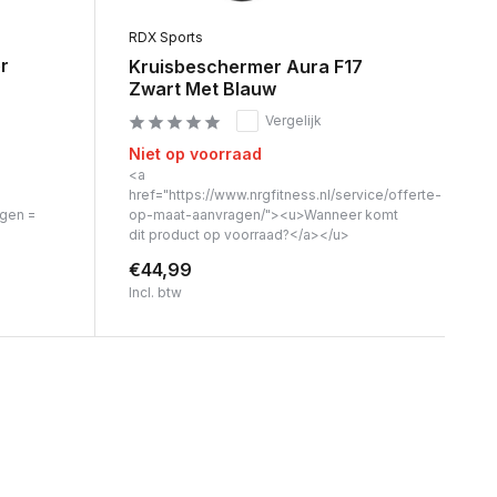
RDX Sports
r
Kruisbeschermer Aura F17
Zwart Met Blauw
Vergelijk
Niet op voorraad
<a
href="https://www.nrgfitness.nl/service/offerte-
agen =
op-maat-aanvragen/"><u>Wanneer komt
dit product op voorraad?</a></u>
€44,99
Incl. btw