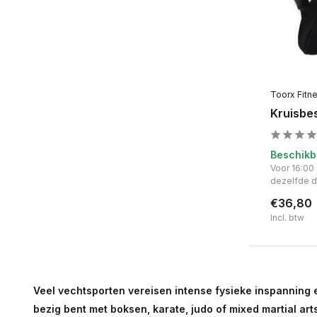
Toorx Fitn
Kruisbe
Beschikb
Voor 16:00
dezelfde 
€36,80
Incl. btw
Veel vechtsporten vereisen intense fysieke inspanning e
bezig bent met boksen, karate, judo of mixed martial ar