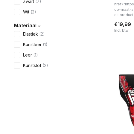
Zwart
(7)
href="https
op-maat-a
Wit
(2)
dit produc
€19,99
Materiaal
Incl. btw
Elastiek
(2)
Kunstleer
(1)
Leer
(1)
Kunststof
(2)
Nylon
(2)