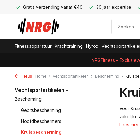
Gratis verzending vanaf €40
30 jaar expertise
Fitnessapparatuur
Krachttraining
Hyrox
Vechtsportartikele
NRGFitness – Exclusiev
Terug
Home
Vechtsportartikelen
Bescherming
Kruisb
Kru
Vechtsportartikelen
Bescherming
Voor Kruis
Gebitsbescherming
zakelijke
Hoofdbeschermers
Lees mee
Kruisbescherming