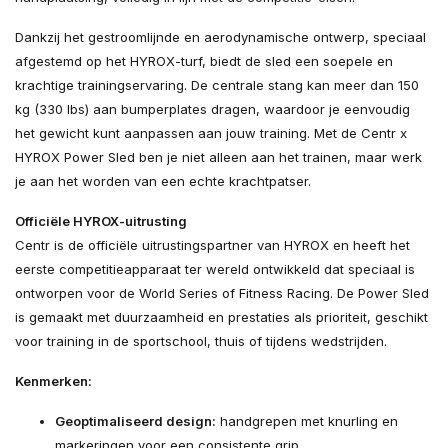
Dankzij het gestroomlijnde en aerodynamische ontwerp, speciaal
afgestemd op het HYROX-turf, biedt de sled een soepele en
krachtige trainingservaring. De centrale stang kan meer dan 150
kg (330 lbs) aan bumperplates dragen, waardoor je eenvoudig
het gewicht kunt aanpassen aan jouw training. Met de Centr x
HYROX Power Sled ben je niet alleen aan het trainen, maar werk
je aan het worden van een echte krachtpatser.
Officiële HYROX-uitrusting
Centr is de officiële uitrustingspartner van HYROX en heeft het
eerste competitieapparaat ter wereld ontwikkeld dat speciaal is
ontworpen voor de World Series of Fitness Racing. De Power Sled
is gemaakt met duurzaamheid en prestaties als prioriteit, geschikt
voor training in de sportschool, thuis of tijdens wedstrijden.
Kenmerken:
Geoptimaliseerd design:
handgrepen met knurling en
markeringen voor een consistente grip.