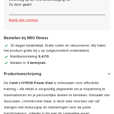
Zo door gaan!
Bekijk alle reviews
Bestellen bij NRG fitness
30 dagen bedenktijd. Gratis ruilen en retourneren. Wij halen
het product gratis bij u op (uitgezonderd onderdelen).
Klantbeoordeling
9,4/10
.
Betalen in
3 termijnen
.
Productomschrijving
De
Centr x HYROX Power Sled
is ontworpen voor efficiënte
training – elk detail is zorgvuldig uitgewerkt om je inspanning te
maximaliseren en je persoonlijke doelen te bereiken. Gemaakt van
duurzaam, commercieel staal, is deze slee voorzien van vijf
stangen met textuurgrip en markeringen voor de juiste
handplaatsing, volledig in lijn met de competitie-eisen.