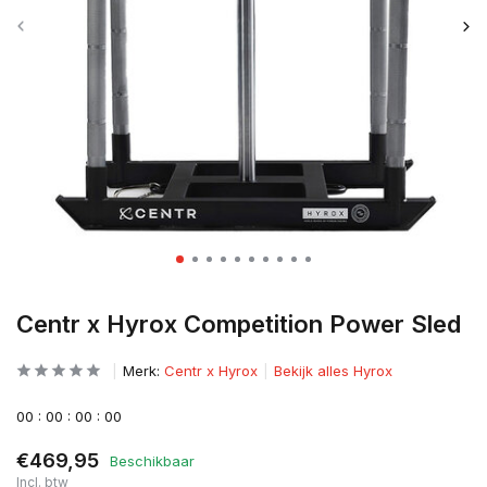
Centr x Hyrox Competition Power Sled
Merk:
Centr x Hyrox
Bekijk alles Hyrox
0
0
:
0
0
:
0
0
:
0
0
€469,95
Beschikbaar
Incl. btw