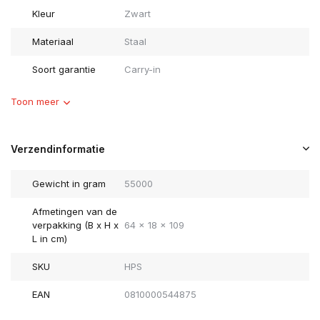
Kleur
Zwart
Materiaal
Staal
Soort garantie
Carry-in
Toon meer
Verzendinformatie
Gewicht in gram
55000
Afmetingen van de
verpakking (B x H x
64 x 18 x 109
L in cm)
SKU
HPS
EAN
0810000544875