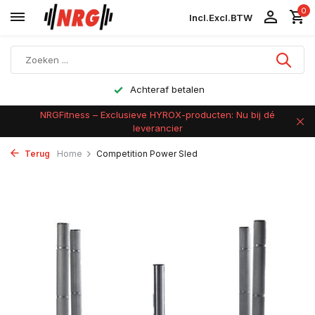
0
Incl.
Excl.
BTW
Achteraf betalen
NRGFitness – Exclusieve HYROX-producten: Nu bij dé
leverancier
Terug
Home
Competition Power Sled