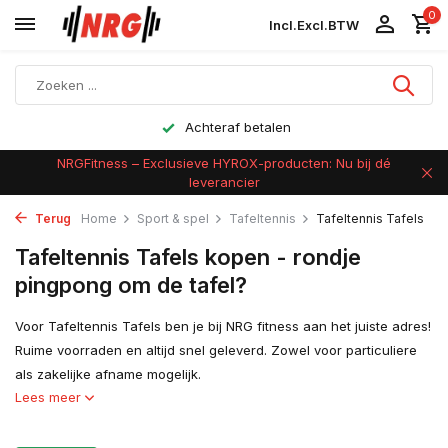
0
Incl.
Excl.
BTW
Achteraf betalen
NRGFitness – Exclusieve HYROX-producten: Nu bij dé
leverancier
Terug
Home
Sport & spel
Tafeltennis
Tafeltennis Tafels
Tafeltennis Tafels kopen - rondje
pingpong om de tafel?
Voor Tafeltennis Tafels ben je bij NRG fitness aan het juiste adres!
Ruime voorraden en altijd snel geleverd. Zowel voor particuliere
als zakelijke afname mogelijk.
Lees meer