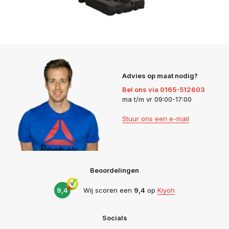
Advies op maat nodig?
Bel ons via 0165-512603
ma t/m vr 09:00-17:00
Stuur ons een e-mail
Beoordelingen
9,4
Wij scoren een
9,4
op
Kiyoh
Socials