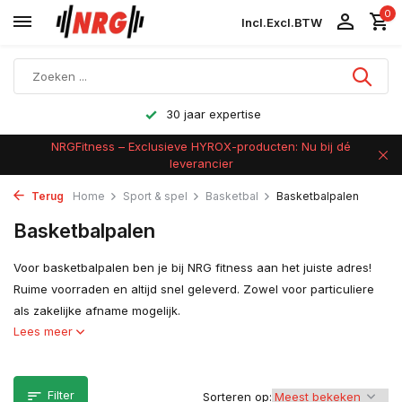
0
Incl.
Excl.
BTW
Achteraf betalen
NRGFitness – Exclusieve HYROX-producten: Nu bij dé
leverancier
Terug
Home
Sport & spel
Basketbal
Basketbalpalen
Basketbalpalen
Voor basketbalpalen ben je bij NRG fitness aan het juiste adres!
Ruime voorraden en altijd snel geleverd. Zowel voor particuliere
als zakelijke afname mogelijk.
Lees meer
Filter
Sorteren op: