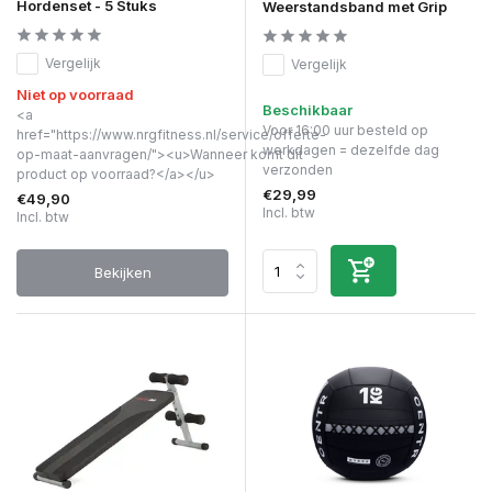
Hordenset - 5 Stuks
Weerstandsband met Grip
Vergelijk
Vergelijk
Niet op voorraad
Beschikbaar
<a
Voor 16:00 uur besteld op
href="https://www.nrgfitness.nl/service/offerte-
werkdagen = dezelfde dag
op-maat-aanvragen/"><u>Wanneer komt dit
verzonden
product op voorraad?</a></u>
€29,99
€49,90
Incl. btw
Incl. btw
Bekijken