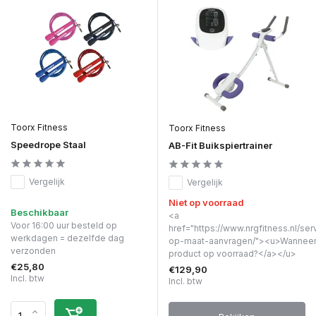
Toorx Fitness
Toorx Fitness
Speedrope Staal
AB-Fit Buikspiertrainer
Vergelijk
Vergelijk
Niet op voorraad
Beschikbaar
<a
Voor 16:00 uur besteld op
href="https://www.nrgfitness.nl/ser
werkdagen = dezelfde dag
op-maat-aanvragen/"><u>Wanneer 
verzonden
product op voorraad?</a></u>
€25,80
€129,90
Incl. btw
Incl. btw