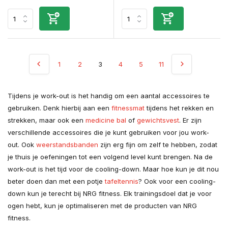
1
2
3
4
5
11
Tijdens je work-out is het handig om een aantal accessoires te
gebruiken. Denk hierbij aan een
fitnessmat
tijdens het rekken en
strekken, maar ook een
medicine bal
of
gewichtsvest
. Er zijn
verschillende accessoires die je kunt gebruiken voor jou work-
out. Ook
weerstandsbanden
zijn erg fijn om zelf te hebben, zodat
je thuis je oefeningen tot een volgend level kunt brengen. Na de
work-out is het tijd voor de cooling-down. Maar hoe kun je dit nou
beter doen dan met een potje
tafeltennis
? Ook voor een cooling-
down kun je terecht bij NRG fitness. Elk trainingsdoel dat je voor
ogen hebt, kun je optimaliseren met de producten van NRG
fitness.