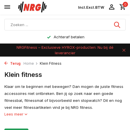
0
Incl.
Excl.
BTW
Achteraf betalen
NRGFitness – Exclusieve HYROX-producten: Nu bij dé
leverancier
Terug
Home
Klein Fitness
Klein fitness
Klaar om te beginnen met bewegen? Dan mogen de juiste fitness
accessoires niet ontbreken. Ben jij op zoek naar een goede
fitnessbal, fitnessmat of bijvoorbeeld een stopwatch? Dit en nog
veel meer fitnessartikelen vind je bij NRG fitness.
Lees meer