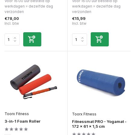
Voor 16:00 uur besteld op
Voor 16:00 uur besteld op
werkdagen = dezelfde dag
werkdagen = dezelfde dag
verzonden
verzonden
€78,00
€15,99
Incl. btw
Incl. btw
Toorx Fitness
Toorx Fitness
3-in-1 Foam Roller
Fitnessmat PRO - Yogamat -
172 x 61 x 1,5 cm