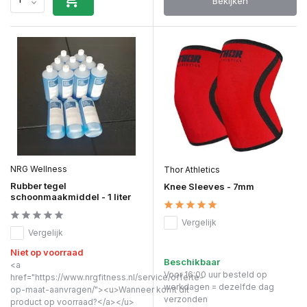
Bekijken
NRG Wellness
Thor Athletics
Rubber tegel
Knee Sleeves - 7mm
schoonmaakmiddel - 1 liter
Vergelijk
Vergelijk
Niet op voorraad
Beschikbaar
<a
Voor 16:00 uur besteld op
href="https://www.nrgfitness.nl/service/offerte-
werkdagen = dezelfde dag
op-maat-aanvragen/"><u>Wanneer komt dit
verzonden
product op voorraad?</a></u>