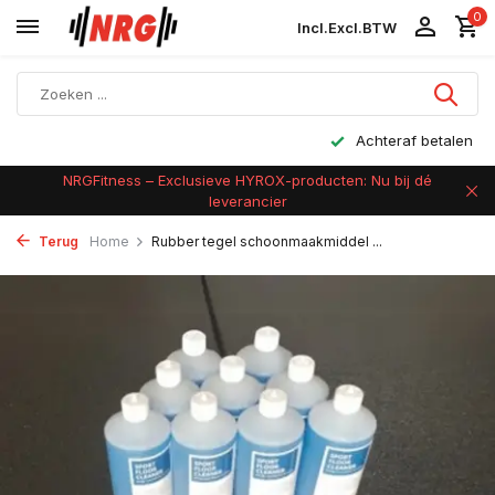
0
Incl.
Excl.
BTW
Achteraf betalen
NRGFitness – Exclusieve HYROX-producten: Nu bij dé
leverancier
Terug
Home
Rubber tegel schoonmaakmiddel ...