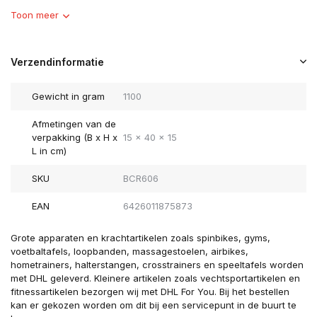
Toon meer
Verzendinformatie
Gewicht in gram
1100
Afmetingen van de
verpakking (B x H x
15 x 40 x 15
L in cm)
SKU
BCR606
EAN
6426011875873
Grote apparaten en krachtartikelen zoals spinbikes, gyms,
voetbaltafels, loopbanden, massagestoelen, airbikes,
hometrainers, halterstangen, crosstrainers en speeltafels worden
met DHL geleverd. Kleinere artikelen zoals vechtsportartikelen en
fitnessartikelen bezorgen wij met DHL For You. Bij het bestellen
kan er gekozen worden om dit bij een servicepunt in de buurt te