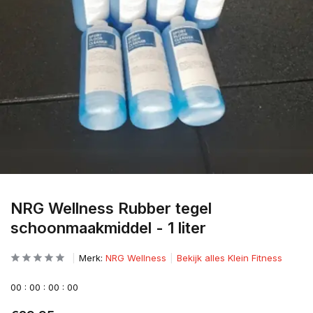
NRG Wellness Rubber tegel
schoonmaakmiddel - 1 liter
Merk:
NRG Wellness
Bekijk alles Klein Fitness
0
0
:
0
0
:
0
0
:
0
0