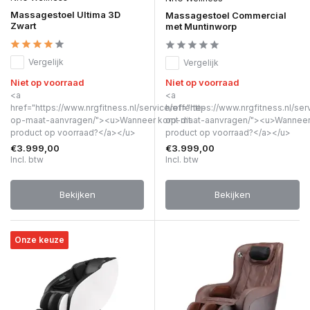
Massagestoel Ultima 3D
Massagestoel Commercial
Zwart
met Muntinworp
Vergelijk
Vergelijk
Niet op voorraad
Niet op voorraad
<a
<a
href="https://www.nrgfitness.nl/service/offerte-
href="https://www.nrgfitness.nl/ser
op-maat-aanvragen/"><u>Wanneer komt dit
op-maat-aanvragen/"><u>Wanneer 
product op voorraad?</a></u>
product op voorraad?</a></u>
€3.999,00
€3.999,00
Incl. btw
Incl. btw
Bekijken
Bekijken
Onze keuze