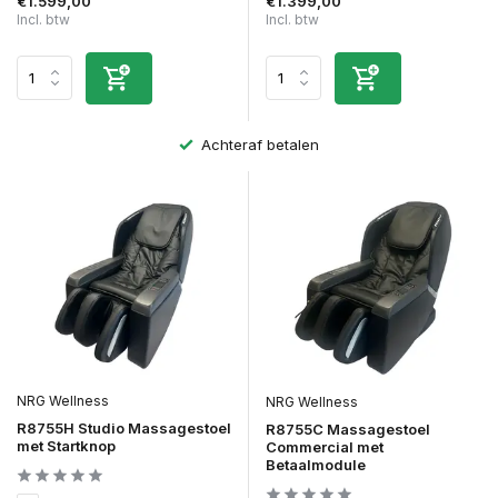
€1.599,00
€1.399,00
Incl. btw
Incl. btw
Achteraf betalen
NRG Wellness
NRG Wellness
R8755H Studio Massagestoel
R8755C Massagestoel
met Startknop
Commercial met
Betaalmodule