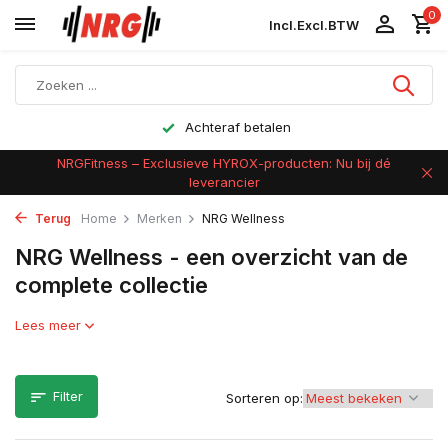
0
Incl.
Excl.
BTW
Achteraf betalen
NRGFitness – Exclusieve HYROX-producten: Nu bij dé
leverancier
Terug
Home
Merken
NRG Wellness
NRG Wellness - een overzicht van de
complete collectie
Lees meer
Filter
Sorteren op: