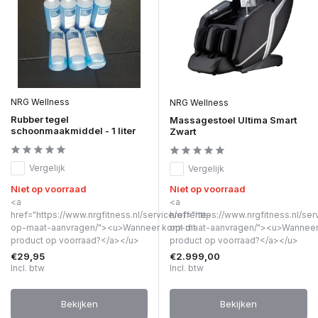
NRG Wellness
NRG Wellness
Rubber tegel
Massagestoel Ultima Smart
schoonmaakmiddel - 1 liter
Zwart
Vergelijk
Vergelijk
Niet op voorraad
Niet op voorraad
<a
<a
href="https://www.nrgfitness.nl/service/offerte-
href="https://www.nrgfitness.nl/ser
op-maat-aanvragen/"><u>Wanneer komt dit
op-maat-aanvragen/"><u>Wanneer 
product op voorraad?</a></u>
product op voorraad?</a></u>
€29,95
€2.999,00
Incl. btw
Incl. btw
Bekijken
Bekijken