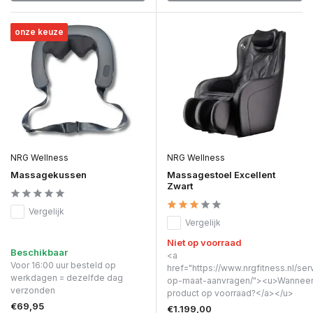
onze keuze
NRG Wellness
NRG Wellness
Massagekussen
Massagestoel Excellent
Zwart
Vergelijk
Vergelijk
Niet op voorraad
Beschikbaar
<a
Voor 16:00 uur besteld op
href="https://www.nrgfitness.nl/ser
werkdagen = dezelfde dag
op-maat-aanvragen/"><u>Wanneer 
verzonden
product op voorraad?</a></u>
€69,95
€1.199,00