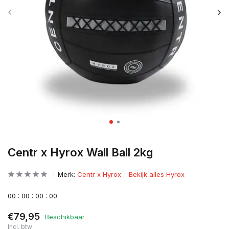
Centr x Hyrox Wall Ball 2kg
Merk:
Centr x Hyrox
Bekijk alles Hyrox
0
0
:
0
0
:
0
0
:
0
0
€79,95
Beschikbaar
Incl. btw