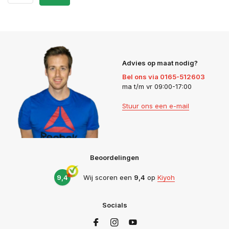
Advies op maat nodig?
Bel ons via 0165-512603
ma t/m vr 09:00-17:00
Stuur ons een e-mail
Beoordelingen
9,4
Wij scoren een
9,4
op
Kiyoh
Socials