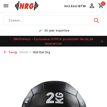
0
Incl.
Excl.
BTW
Achteraf betalen
NRGFitness – Exclusieve HYROX-producten: Nu bij dé
leverancier
Terug
Home
Wall Ball 2kg