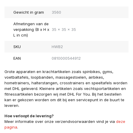
Gewicht in gram
3560
Afmetingen van de
verpakking (B x H x
35 x 35 x 35
L in cm)
SKU
HWB2
EAN
0810000544912
Grote apparaten en krachtartikelen zoals spinbikes, gyms,
voetbaltafels, loopbanden, massagestoelen, airbikes,
hometrainers, halterstangen, crosstrainers en speeltafels worden
met DHL geleverd. Kleinere artikelen zoals vechtsportartikelen en
fitnessartikelen bezorgen wij met DHL For You. Bij het bestellen
kan er gekozen worden om dit bij een servicepunt in de buurt te
leveren.
Hoe verloopt de levering?
Meer informatie over onze verzendvoorwaarden vind je via
deze
pagina
.