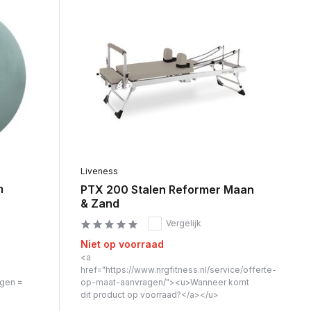
Liveness
m
PTX 200 Stalen Reformer Maan
& Zand
Vergelijk
Niet op voorraad
<a
href="https://www.nrgfitness.nl/service/offerte-
agen =
op-maat-aanvragen/"><u>Wanneer komt
dit product op voorraad?</a></u>