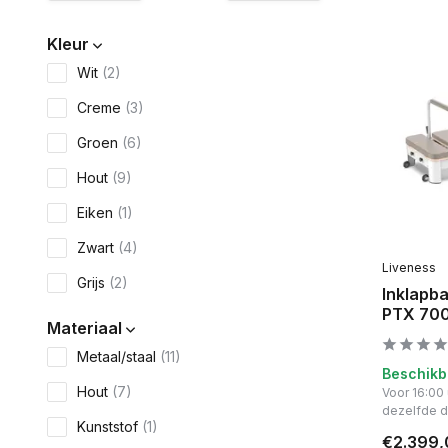
Kleur
Wit
(2)
Creme
(3)
Groen
(6)
Hout
(9)
Eiken
(1)
Zwart
(4)
Liveness
Grijs
(2)
Inklapb
PTX 700
Materiaal
Metaal/staal
(11)
Beschikb
Hout
(7)
Voor 16:00
dezelfde 
Kunststof
(1)
€2.399,