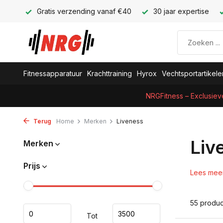
Gratis verzending vanaf €40
30 jaar expertise
Fitnessapparatuur
Krachttraining
Hyrox
Vechtsportartikele
NRGFitness – Exclusiev
Terug
Home
Merken
Liveness
Liv
Merken
Prijs
Lees mee
55 produ
Tot