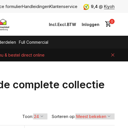
ce formulier
Handleidingen
Klantenservice
9,4
@
Kiyoh
0
Incl.
Excl.
BTW
Inloggen
erdelen
Full Commercial
 & bestel direct online
Account aanmaken
de complete collectie
Toon:
Sorteren op: