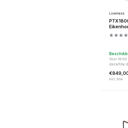
Liveness
PTX180
Eikenho
Beschikb
Voor 16:00
dezelfde 
€849,0
Incl. btw