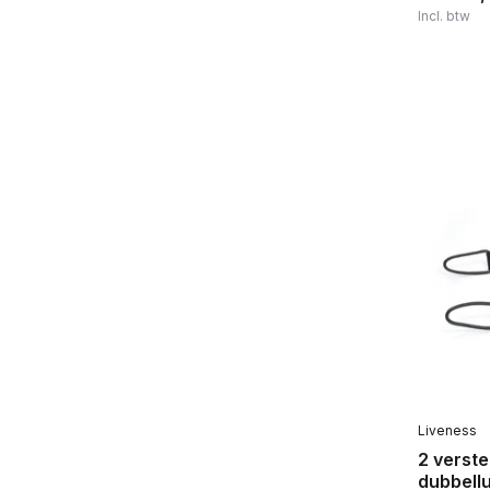
Incl. btw
Liveness
2 verst
dubbell