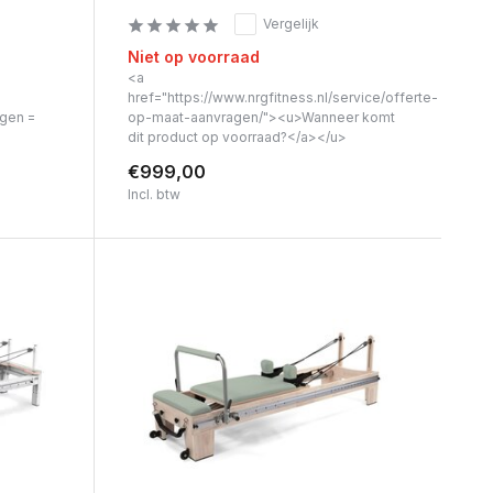
Vergelijk
Niet op voorraad
<a
href="https://www.nrgfitness.nl/service/offerte-
agen =
op-maat-aanvragen/"><u>Wanneer komt
dit product op voorraad?</a></u>
€999,00
Incl. btw