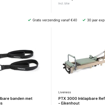
Incl. btw
Gratis verzending vanaf €40
30 jaar exp
Liveness
elbare banden met
PTX 3000 Inklapbare Re
us
– Eikenhout