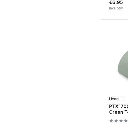
€6,95
Incl. btw
Liveness
PTX1700
Green T