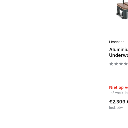
Liveness
Alumini
Underwo
Niet op 
1-2 werkd
€2.399,
Incl. btw