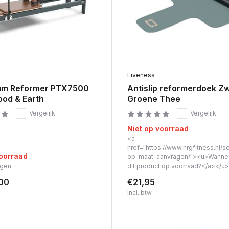
Liveness
um Reformer PTX7500
Antislip reformerdoek Zw
od & Earth
Groene Thee
Vergelijk
Vergelijk
Niet op voorraad
<a
href="https://www.nrgfitness.nl/s
voorraad
op-maat-aanvragen/"><u>Wanne
agen
dit product op voorraad?</a></u>
00
€21,95
Incl. btw