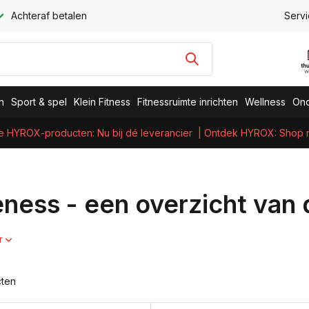
Achteraf betalen
Servi
n
Sport & spel
Klein Fitness
Fitnessruimte inrichten
Wellness
Ond
e HYROX-producten: Nu bij dé leverancier
| Ontdek HYROX: Shop nu
eness - een overzicht van 
r
cten