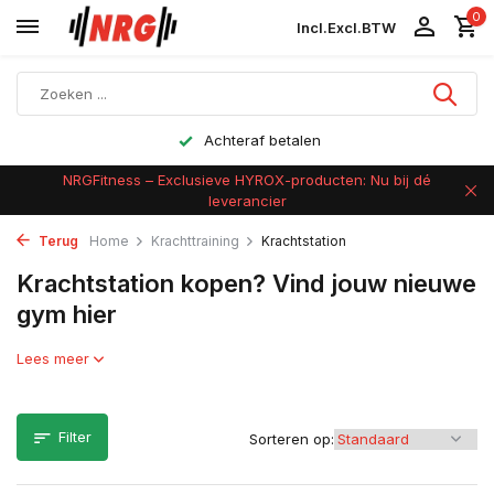
0
Incl.
Excl.
BTW
Achteraf betalen
NRGFitness – Exclusieve HYROX-producten: Nu bij dé
leverancier
Terug
Home
Krachttraining
Krachtstation
Krachtstation kopen? Vind jouw nieuwe
gym hier
Lees meer
Filter
Sorteren op: