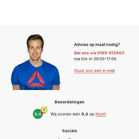
Advies op maat nodig?
Bel ons via 0165-512603
ma t/m vr 09:00-17:00
Stuur ons een e-mail
Beoordelingen
9,4
Wij scoren een
9,4
op
Kiyoh
Socials