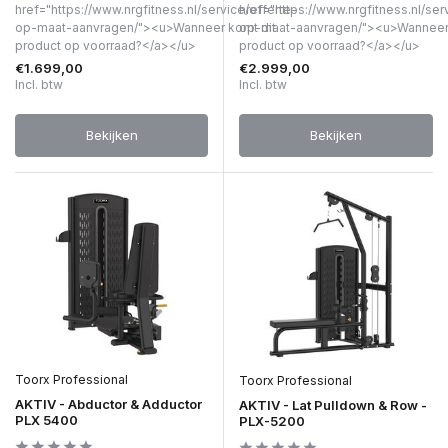
href="https://www.nrgfitness.nl/service/offerte-
href="https://www.nrgfitness.nl/ser
op-maat-aanvragen/"><u>Wanneer komt dit
op-maat-aanvragen/"><u>Wanneer 
product op voorraad?</a></u>
product op voorraad?</a></u>
€1.699,00
€2.999,00
Incl. btw
Incl. btw
Bekijken
Bekijken
Toorx Professional
Toorx Professional
AKTIV - Abductor & Adductor
AKTIV - Lat Pulldown & Row -
PLX 5400
PLX-5200