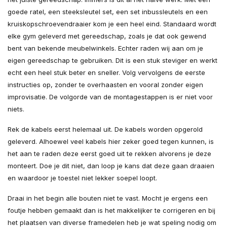
goede ratel, een steeksleutel set, een set inbussleutels en een
kruiskopschroevendraaier kom je een heel eind. Standaard wordt
elke gym geleverd met gereedschap, zoals je dat ook gewend
bent van bekende meubelwinkels. Echter raden wij aan om je
eigen gereedschap te gebruiken. Dit is een stuk steviger en werkt
echt een heel stuk beter en sneller. Volg vervolgens de eerste
instructies op, zonder te overhaasten en vooral zonder eigen
improvisatie. De volgorde van de montagestappen is er niet voor
niets.
Rek de kabels eerst helemaal uit. De kabels worden opgerold
geleverd. Alhoewel veel kabels hier zeker goed tegen kunnen, is
het aan te raden deze eerst goed uit te rekken alvorens je deze
monteert. Doe je dit niet, dan loop je kans dat deze gaan draaien
en waardoor je toestel niet lekker soepel loopt.
Draai in het begin alle bouten niet te vast. Mocht je ergens een
foutje hebben gemaakt dan is het makkelijker te corrigeren en bij
het plaatsen van diverse framedelen heb je wat speling nodig om