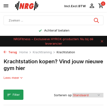
0
Incl.
Excl.
BTW
Achteraf betalen
NRGFitness – Exclusieve HYROX-producten: Nu bij dé
leverancier
Terug
Home
Krachttraining
Krachtstation
Krachtstation kopen? Vind jouw nieuwe
gym hier
Lees meer
Filter
Sorteren op: