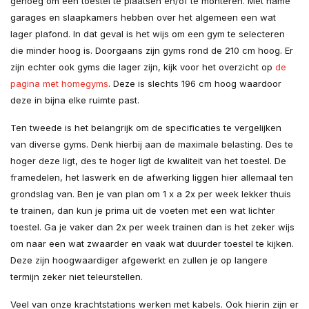
genoeg om een toestel te plaatsen en/of te monteren. Met name
garages en slaapkamers hebben over het algemeen een wat
lager plafond. In dat geval is het wijs om een gym te selecteren
die minder hoog is. Doorgaans zijn gyms rond de 210 cm hoog. Er
zijn echter ook gyms die lager zijn, kijk voor het overzicht op
de
pagina met homegyms
. Deze is slechts 196 cm hoog waardoor
deze in bijna elke ruimte past.
Ten tweede is het belangrijk om de specificaties te vergelijken
van diverse gyms. Denk hierbij aan de maximale belasting. Des te
hoger deze ligt, des te hoger ligt de kwaliteit van het toestel. De
framedelen, het laswerk en de afwerking liggen hier allemaal ten
grondslag van. Ben je van plan om 1 x a 2x per week lekker thuis
te trainen, dan kun je prima uit de voeten met een wat lichter
toestel. Ga je vaker dan 2x per week trainen dan is het zeker wijs
om naar een wat zwaarder en vaak wat duurder toestel te kijken.
Deze zijn hoogwaardiger afgewerkt en zullen je op langere
termijn zeker niet teleurstellen.
Veel van onze krachtstations werken met kabels. Ook hierin zijn er