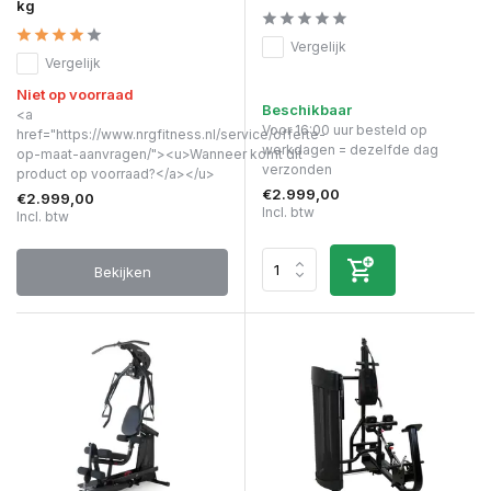
kg
Vergelijk
Vergelijk
Niet op voorraad
Beschikbaar
<a
Voor 16:00 uur besteld op
href="https://www.nrgfitness.nl/service/offerte-
werkdagen = dezelfde dag
op-maat-aanvragen/"><u>Wanneer komt dit
verzonden
product op voorraad?</a></u>
€2.999,00
€2.999,00
Incl. btw
Incl. btw
Bekijken