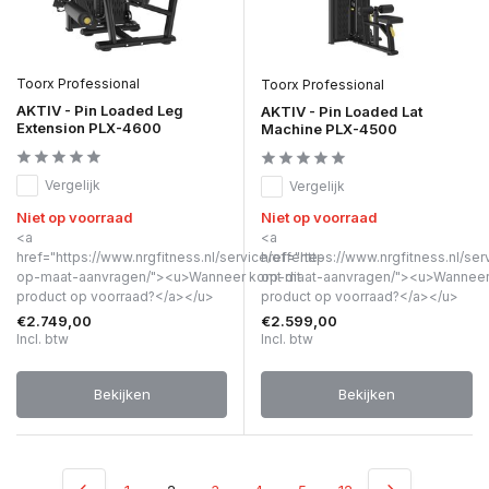
Toorx Professional
Toorx Professional
AKTIV - Pin Loaded Leg
AKTIV - Pin Loaded Lat
Extension PLX-4600
Machine PLX-4500
Vergelijk
Vergelijk
Niet op voorraad
Niet op voorraad
<a
<a
href="https://www.nrgfitness.nl/service/offerte-
href="https://www.nrgfitness.nl/ser
op-maat-aanvragen/"><u>Wanneer komt dit
op-maat-aanvragen/"><u>Wanneer 
product op voorraad?</a></u>
product op voorraad?</a></u>
€2.749,00
€2.599,00
Incl. btw
Incl. btw
Bekijken
Bekijken